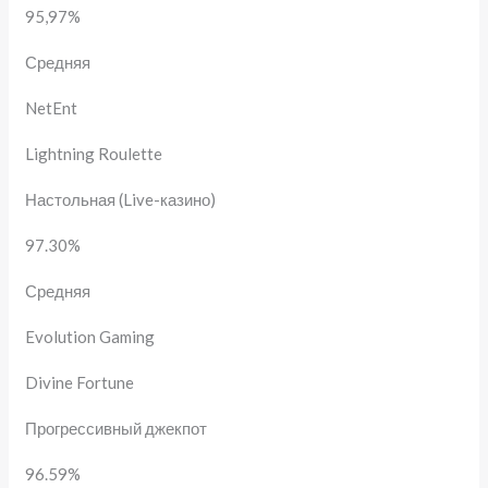
95,97%
Средняя
NetEnt
Lightning Roulette
Настольная (Live-казино)
97.30%
Средняя
Evolution Gaming
Divine Fortune
Прогрессивный джекпот
96.59%