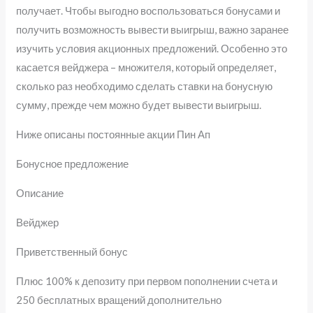
получает. Чтобы выгодно воспользоваться бонусами и
получить возможность вывести выигрыш, важно заранее
изучить условия акционных предложений. Особенно это
касается вейджера – множителя, который определяет,
сколько раз необходимо сделать ставки на бонусную
сумму, прежде чем можно будет вывести выигрыш.
Ниже описаны постоянные акции Пин Ап
Бонусное предложение
Описание
Вейджер
Приветственный бонус
Плюс 100% к депозиту при первом пополнении счета и
250 бесплатных вращений дополнительно