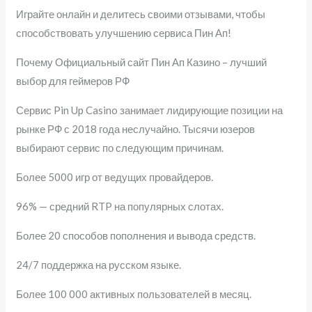
Играйте онлайн и делитесь своими отзывами, чтобы
способствовать улучшению сервиса Пин Ап!
Почему Официальный сайт Пин Ап Казино – лучший
выбор для геймеров РФ
Сервис Pin Up Casino занимает лидирующие позиции на
рынке РФ с 2018 года неслучайно. Тысячи юзеров
выбирают сервис по следующим причинам.
Более 5000 игр от ведущих провайдеров.
96% — средний RTP на популярных слотах.
Более 20 способов пополнения и вывода средств.
24/7 поддержка на русском языке.
Более 100 000 активных пользователей в месяц.