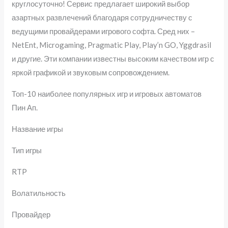
круглосуточно! Сервис предлагает широкий выбор
азартных развлечений благодаря сотрудничеству с
ведущими провайдерами игрового софта. Сред них –
NetEnt, Microgaming, Pragmatic Play, Play’n GO, Yggdrasil
и другие. Эти компании известны высоким качеством игр с
яркой графикой и звуковым сопровождением.
Топ-10 наиболее популярных игр и игровых автоматов
Пин Ап.
Название игры
Тип игры
RTP
Волатильность
Провайдер