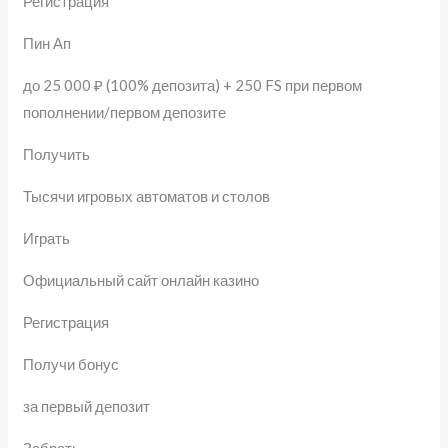
Регистрация
Пин Ап
до 25 000 ₽ (100% депозита) + 250 FS при первом
пополнении/первом депозите
Получить
Тысячи игровых автоматов и столов
Играть
Официальный сайт онлайн казино
Регистрация
Получи бонус
за первый депозит
Забрать