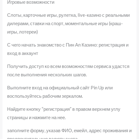
Игровые возможности
Слоты, карточные игры, рулетка, live-казино с реальными
дилерами, ставки на спорт, моментальные игры (краш-
игры, лотереи)
С чего начать знакомство с Пин Ап Казино: регистрация и
вход в аккаунт
Получить доступ ко всем возможностям сервиса удастся
после выполнения нескольких шагов.
Выполните вход на официальный сайт Pin Up или
воспользуйтесь рабочим зеркалом.
Найдите кнопку “регистрация” в правом верхнем углу
страницы и нажмите на нее.
заполните форму, указав ФИО, емейл, адрес проживания и
предпочтительную валюту счета.