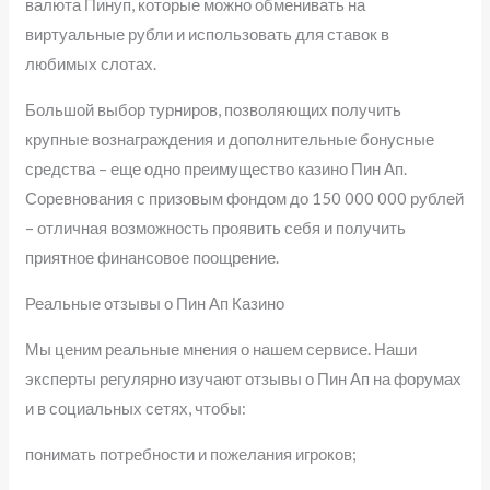
валюта Пинуп, которые можно обменивать на
виртуальные рубли и использовать для ставок в
любимых слотах.
Большой выбор турниров, позволяющих получить
крупные вознаграждения и дополнительные бонусные
средства – еще одно преимущество казино Пин Ап.
Соревнования с призовым фондом до 150 000 000 рублей
– отличная возможность проявить себя и получить
приятное финансовое поощрение.
Реальные отзывы о Пин Ап Казино
Мы ценим реальные мнения о нашем сервисе. Наши
эксперты регулярно изучают отзывы о Пин Ап на форумах
и в социальных сетях, чтобы:
понимать потребности и пожелания игроков;