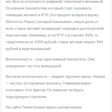
игр. Все он отличаются графикой, тематикой и механикой.
Основным показателям, который стоит оценивать
геймерам, являются RTP. Это процент возврата игроку
(Return to Player), который показывает, какую долю от
всех ставок автомат возвращает игрокам в долгосрочной
перспективе. Например, если RTP составляет 96%, то
теоретически из 1000 рублей ставок автомат вернет 960
рублей в виде выигрышей.
Волатильность – еще один важный показатель. Она
определяет частоту выигрышей.
Высокая волатильность — редкие, крупные призы. Низкая
— частые, но скромные выплаты. Геймерам важно
учитывать этот фактор. Он помогает выбрать
подходящую стратегию.
На сайте Пинап Казино играть онлайн можно