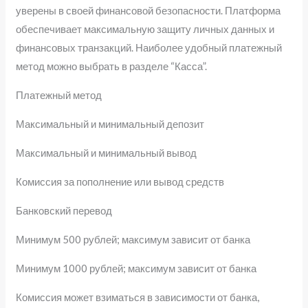
уверены в своей финансовой безопасности. Платформа
обеспечивает максимальную защиту личных данных и
финансовых транзакций. Наиболее удобный платежный
метод можно выбрать в разделе “Касса”.
Платежный метод
Максимальный и минимальный депозит
Максимальный и минимальный вывод
Комиссия за пополнение или вывод средств
Банковский перевод
Минимум 500 рублей; максимум зависит от банка
Минимум 1000 рублей; максимум зависит от банка
Комиссия может взиматься в зависимости от банка,