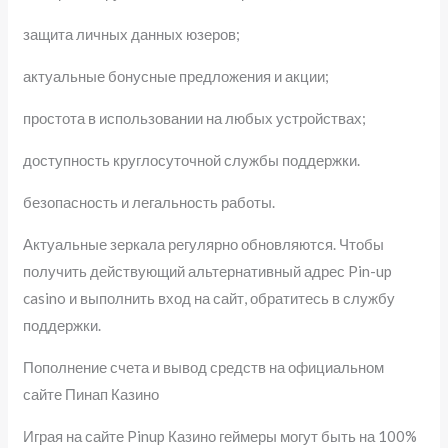
защита личных данных юзеров;
актуальные бонусные предложения и акции;
простота в использовании на любых устройствах;
доступность круглосуточной службы поддержки.
безопасность и легальность работы.
Актуальные зеркала регулярно обновляются. Чтобы
получить действующий альтернативный адрес Pin-up
casino и выполнить вход на сайт, обратитесь в службу
поддержки.
Пополнение счета и вывод средств на официальном
сайте Пинап Казино
Играя на сайте Pinup Казино геймеры могут быть на 100%