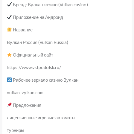
Бренд: Вулкан казино (Vulkan casino)
Приложение на Андроид
Название
Вулкан Россия (Vulkan Russia)
Официальный сайт
https://www.vstpodolsk.ru/
Рабочее зеркало казино Вулкан
vulkan-vylkan.com
Предложения
лицензионные игровые автоматы
турниры