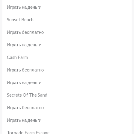
Играть на деньги
Sunset Beach
Играть бесплатно
Играть на деньги
Cash Farm
Играть бесплатно
Играть на деньги
Secrets Of The Sand
Играть бесплатно
Играть на деньги
Tornado Farm Escape