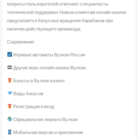
вопросы пользователей отвечают специалисты
технической поддержки. Новым клиентам онлайн казино
предлагаются бонусные вращения барабанов при
наличии действующего промокода.
Содержание:
Игровые автоматы Вулкан Россия
Другие игры онлайн казино Вулкан
Бонусы в Вулкан казино
Виды бонусов
Регистрация и вход
Официальное зеркало Вулкан
Мобильная версия и приложение