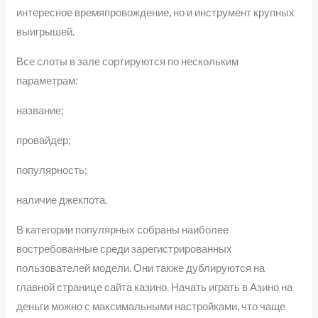
интересное времяпровождение, но и инструмент крупных
выигрышей.
Все слоты в зале сортируются по нескольким
параметрам:
название;
провайдер;
популярность;
наличие джекпота.
В категории популярных собраны наиболее
востребованные среди зарегистрированных
пользователей модели. Они также дублируются на
главной странице сайта казино. Начать играть в Азино на
деньги можно с максимальными настройками, что чаще