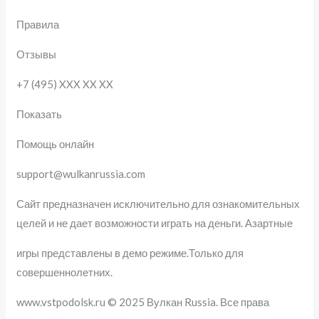
Правила
Отзывы
+7 (495) XXX XX XX
Показать
Помощь онлайн
support@wulkanrussia.com
Сайт предназначен исключительно для ознакомительных
целей и не дает возможности играть на деньги. Азартные
игры представлены в демо режиме.Только для
совершеннолетних.
www.vstpodolsk.ru © 2025 Вулкан Russia. Все права