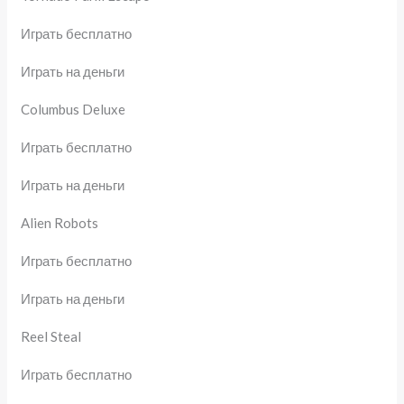
Играть бесплатно
Играть на деньги
Columbus Deluxe
Играть бесплатно
Играть на деньги
Alien Robots
Играть бесплатно
Играть на деньги
Reel Steal
Играть бесплатно