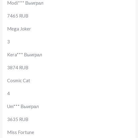
Modi*** Выиграл
7465 RUB
Mega Joker
3
Kera*** Выиграл
3874 RUB
Cosmic Cat
4
Um*** Выиграл
3635 RUB
Miss Fortune