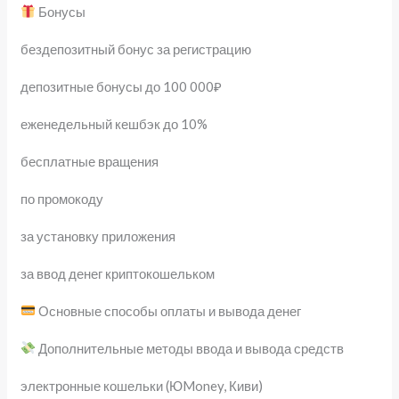
Бонусы
бездепозитный бонус за регистрацию
депозитные бонусы до 100 000₽
еженедельный кешбэк до 10%
бесплатные вращения
по промокоду
за установку приложения
за ввод денег криптокошельком
Основные способы оплаты и вывода денег
Дополнительные методы ввода и вывода средств
электронные кошельки (ЮMoney, Киви)