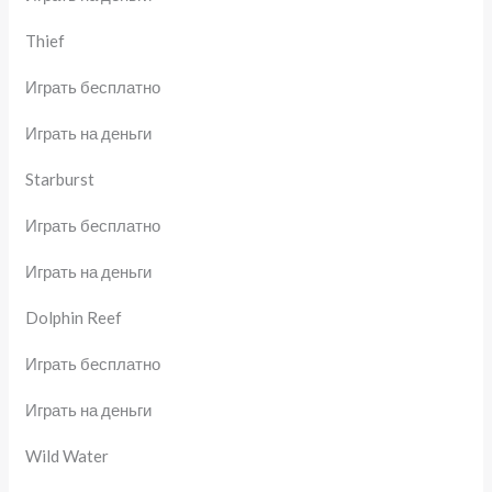
Thief
Играть бесплатно
Играть на деньги
Starburst
Играть бесплатно
Играть на деньги
Dolphin Reef
Играть бесплатно
Играть на деньги
Wild Water