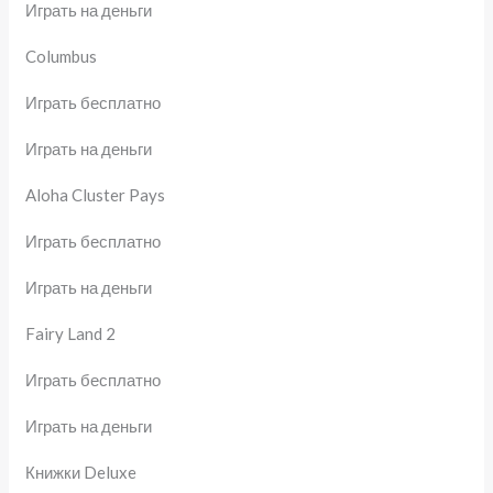
Играть на деньги
Columbus
Играть бесплатно
Играть на деньги
Aloha Cluster Pays
Играть бесплатно
Играть на деньги
Fairy Land 2
Играть бесплатно
Играть на деньги
Книжки Deluxe