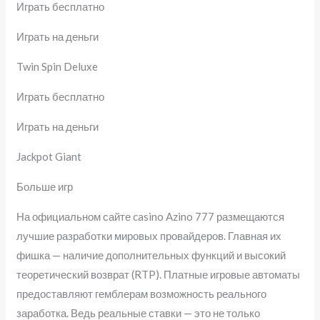
Играть бесплатно
Играть на деньги
Twin Spin Deluxe
Играть бесплатно
Играть на деньги
Jackpot Giant
Больше игр
На официальном сайте casino Azino 777 размещаются
лучшие разработки мировых провайдеров. Главная их
фишка — наличие дополнительных функций и высокий
теоретический возврат (RTP). Платные игровые автоматы
предоставляют гемблерам возможность реального
заработка. Ведь реальные ставки — это не только