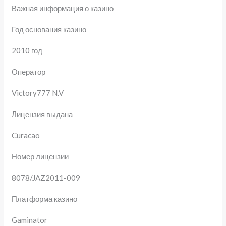
Важная информация о казино
Год основания казино
2010 год
Оператор
Victory777 N.V
Лицензия выдана
Curacao
Номер лицензии
8078/JAZ2011-009
Платформа казино
Gaminator