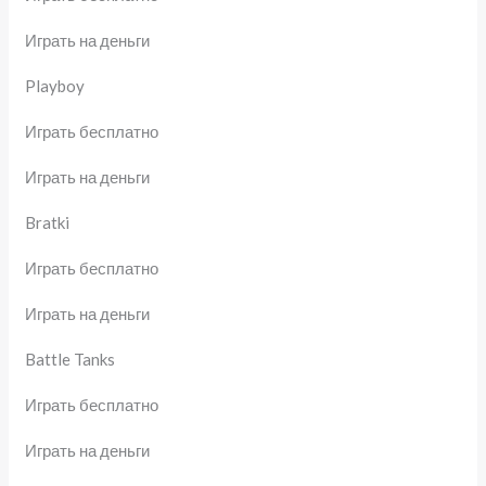
Играть на деньги
Playboy
Играть бесплатно
Играть на деньги
Bratki
Играть бесплатно
Играть на деньги
Battle Tanks
Играть бесплатно
Играть на деньги