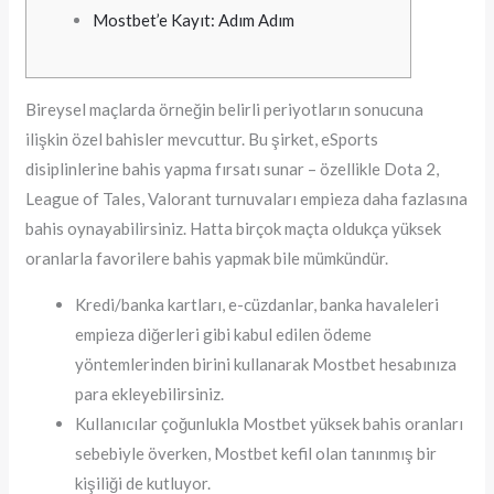
Mostbet’e Kayıt: Adım Adım
Bireysel maçlarda örneğin belirli periyotların sonucuna
ilişkin özel bahisler mevcuttur. Bu şirket, eSports
disiplinlerine bahis yapma fırsatı sunar – özellikle Dota 2,
League of Tales, Valorant turnuvaları empieza daha fazlasına
bahis oynayabilirsiniz. Hatta birçok maçta oldukça yüksek
oranlarla favorilere bahis yapmak bile mümkündür.
Kredi/banka kartları, e-cüzdanlar, banka havaleleri
empieza diğerleri gibi kabul edilen ödeme
yöntemlerinden birini kullanarak Mostbet hesabınıza
para ekleyebilirsiniz.
Kullanıcılar çoğunlukla Mostbet yüksek bahis oranları
sebebiyle överken, Mostbet kefil olan tanınmış bir
kişiliği de kutluyor.