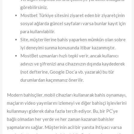
görebilirsiniz.
Mostbet Türkiye sitesini ziyaret eden bir ziyaretçinin
sosyal ağlarda güncel sayfaları varsa bunlar kayıt için
para kullanılabilir.
Site, müşterilerine bahis yaparken mümkün olan sobre
iyi deneyimi sunma konusunda itibar kazanmıştır.
MostBet uzmanları hızlı tepki verir, ancak kullanıcı
adınızı ve şifrenizi ana cihazınızın dışında kaydederek
(not defterine, Google Doc’a vb. yazarak) bu tür
durumlardan kaçınmanız önerilir.
Modern bahisçiler, mobil cihazları kullanarak bahis oynamayı,
maçların video yayınlarını izlemeyi ve diğer bahisçi işlevlerini
kullanmayı giderek daha fazla tercih ediyor. Bu, bir PC’ye
bağlı olmadan her yerde ve her zaman kazanan bahisler
yapmalarını sağlar. Müşterinin acil bir yanıta ihtiyacı varsa