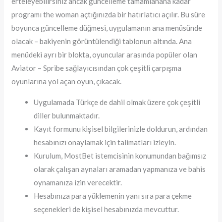
erteleyebilirsiniz ancak güncelleme tamamlanana kadar
programı the woman açtığınızda bir hatırlatıcı açılır. Bu süre
boyunca güncelleme düğmesi, uygulamanın ana menüsünde
olacak – bakiyenin görüntülendiği tablonun altında. Ana
menüdeki ayrı bir blokta, oyuncular arasında popüler olan
Aviator – Spribe sağlayıcısından çok çeşitli çarpışma
oyunlarına yol açan oyun, çıkacak.
Uygulamada Türkçe de dahil olmak üzere çok çeşitli
diller bulunmaktadır.
Kayıt formunu kişisel bilgilerinizle doldurun, ardından
hesabınızı onaylamak için talimatları izleyin.
Kurulum, MostBet istemcisinin konumundan bağımsız
olarak çalışan aynaları aramadan yapmanıza ve bahis
oynamanıza izin verecektir.
Hesabınıza para yüklemenin yanı sıra para çekme
seçenekleri de kişisel hesabınızda mevcuttur.