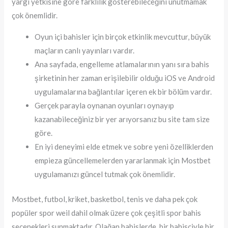
yargı yetkisine göre farklılık gösterebileceğini unutmamak
çok önemlidir.
Oyun içi bahisler için birçok etkinlik mevcuttur, büyük
maçların canlı yayınları vardır.
Ana sayfada, engelleme atlamalarının yanı sıra bahis
şirketinin her zaman erişilebilir olduğu iOS ve Android
uygulamalarına bağlantılar içeren ek bir bölüm vardır.
Gerçek parayla oynanan oyunları oynayıp
kazanabileceğiniz bir yer arıyorsanız bu site tam size
göre.
En iyi deneyimi elde etmek ve sobre yeni özelliklerden
empieza güncellemelerden yararlanmak için Mostbet
uygulamanızı güncel tutmak çok önemlidir.
Mostbet, futbol, kriket, basketbol, tenis ve daha pek çok
popüler spor weil dahil olmak üzere çok çeşitli spor bahis
seçenekleri sunmaktadır. Olağan bahislerde, bir bahisçiyle bir