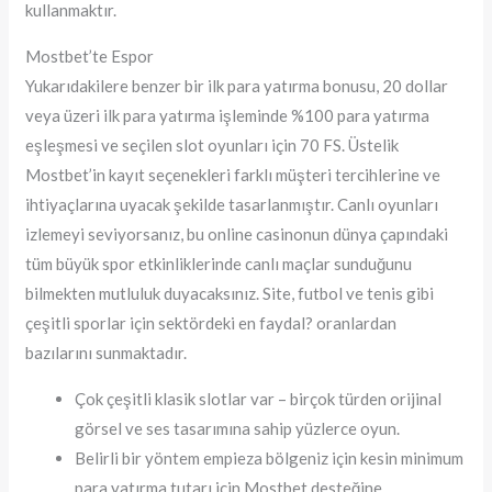
kullanmaktır.
Mostbet’te Espor
Yukarıdakilere benzer bir ilk para yatırma bonusu, 20 dollar
veya üzeri ilk para yatırma işleminde %100 para yatırma
eşleşmesi ve seçilen slot oyunları için 70 FS. Üstelik
Mostbet’in kayıt seçenekleri farklı müşteri tercihlerine ve
ihtiyaçlarına uyacak şekilde tasarlanmıştır. Canlı oyunları
izlemeyi seviyorsanız, bu online casinonun dünya çapındaki
tüm büyük spor etkinliklerinde canlı maçlar sunduğunu
bilmekten mutluluk duyacaksınız. Site, futbol ve tenis gibi
çeşitli sporlar için sektördeki en faydal? oranlardan
bazılarını sunmaktadır.
Çok çeşitli klasik slotlar var – birçok türden orijinal
görsel ve ses tasarımına sahip yüzlerce oyun.
Belirli bir yöntem empieza bölgeniz için kesin minimum
para yatırma tutarı için Mostbet desteğine