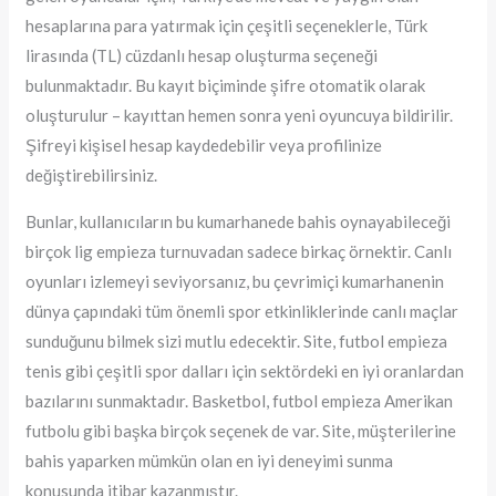
hesaplarına para yatırmak için çeşitli seçeneklerle, Türk
lirasında (TL) cüzdanlı hesap oluşturma seçeneği
bulunmaktadır. Bu kayıt biçiminde şifre otomatik olarak
oluşturulur – kayıttan hemen sonra yeni oyuncuya bildirilir.
Şifreyi kişisel hesap kaydedebilir veya profilinize
değiştirebilirsiniz.
Bunlar, kullanıcıların bu kumarhanede bahis oynayabileceği
birçok lig empieza turnuvadan sadece birkaç örnektir. Canlı
oyunları izlemeyi seviyorsanız, bu çevrimiçi kumarhanenin
dünya çapındaki tüm önemli spor etkinliklerinde canlı maçlar
sunduğunu bilmek sizi mutlu edecektir. Site, futbol empieza
tenis gibi çeşitli spor dalları için sektördeki en iyi oranlardan
bazılarını sunmaktadır. Basketbol, ​​futbol empieza Amerikan
futbolu gibi başka birçok seçenek de var. Site, müşterilerine
bahis yaparken mümkün olan en iyi deneyimi sunma
konusunda itibar kazanmıştır.