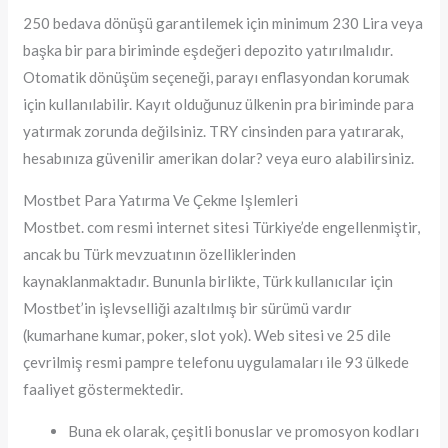
250 bedava dönüşü garantilemek için minimum 230 Lira veya
başka bir para biriminde eşdeğeri depozito yatırılmalıdır.
Otomatik dönüşüm seçeneği, parayı enflasyondan korumak
için kullanılabilir. Kayıt olduğunuz ülkenin pra biriminde para
yatırmak zorunda değilsiniz. TRY cinsinden para yatırarak,
hesabınıza güvenilir amerikan dolar? veya euro alabilirsiniz.
Mostbet Para Yatırma Ve Çekme Işlemleri
Mostbet. com resmi internet sitesi Türkiye’de engellenmiştir,
ancak bu Türk mevzuatının özelliklerinden
kaynaklanmaktadır. Bununla birlikte, Türk kullanıcılar için
Mostbet’in işlevselliği azaltılmış bir sürümü vardır
(kumarhane kumar, poker, slot yok). Web sitesi ve 25 dile
çevrilmiş resmi pampre telefonu uygulamaları ile 93 ülkede
faaliyet göstermektedir.
Buna ek olarak, çeşitli bonuslar ve promosyon kodları