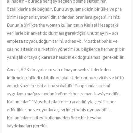
alınabilir – burada her şey seçilen ödeme sisteminin
özelliklerine de bağlıdır. Bunu uygulamak için bir ülke ve pra
birimi seçmeniz yeterlidir, ardından oranlara geçebilirsiniz.
Bununla birlikte the woman kullanıcının Kişisel Hesaptaki
verilerle bir anket doldurması gerektiğini unutmayın – adı
empieza soyadı, doğum tarihi, adres vb. Mostbet bahis ve
casino sitesinin şirketinin yönetimi bu bilgilerde herhangi bir
yanlışlık ortaya çıkarırsa hesabın ek doğrulaması gerekebilir.
Ancak, APK dosyalarını sah olmayan web sitelerinden
indirmek tehlikeli olabilir ve akıllı telefonunuzu virüs ve kötü
amaçlı yazılım riski altına sokabilir. Programları resmi
uygulama mağazasından indirmek her zaman tavsiye edilir.
Kullanıcılar” “Mostbet platformu aracılığıyla çeşitli spor
etkinliklerine ve oyunlara çevrimiçi bahis oynayabilir.
Kullanıcıların siteyi kullanmadan önce bir hesaba
kaydolmaları gerekir.