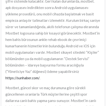
şifre sistemde kalacaktır. Geri kalan durumlarda, mostbet.
apk dosyasını indirdikten sonra Android uygulamasını
yükleme prosedürü, onu mobil cihazda başlatmak ve basit
empieza anlaşılır talimatları izlemektir. Kurulum birkaç saniye
sürer ve tamamlandığında, akıllı telefonun çalışma ekranında
Mostbet logosuna sahip bir kısayol görünecektir. Mostbet’in
hem bahis bürosunun ankle rehab ebook de çevrimiçi
kumarhanenin hizmetlerinin bulunduğu Android ve iOS için
mobil uygulamaları vardır. Mostbet sikayet sitedeki “Kişiler”
bölümünden ya da mobil uygulamanın “Destek Servisi”
bölümünden – idareye başvurma formu aracılığıyla
(“Yöneticiye Yaz” düğmesi) ödeme yapabilirsiniz
https://sunhaber.com/
.
Mostbet, güncel skor ve maç durumuna göre sürekli
güncellenen oranlarla Türk müşterilerine çeşitli spor
dallarına canlı bahis yapma şansı sunuyor. Mostbet’in canlı