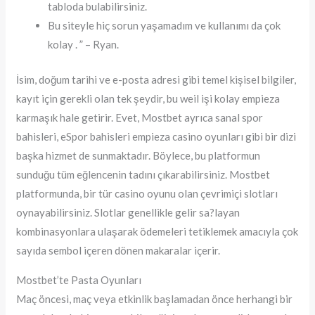
tabloda bulabilirsiniz.
Bu siteyle hiç sorun yaşamadım ve kullanımı da çok
kolay . ” – Ryan.
İsim, doğum tarihi ve e-posta adresi gibi temel kişisel bilgiler,
kayıt için gerekli olan tek şeydir, bu weil işi kolay empieza
karmaşık hale getirir. Evet, Mostbet ayrıca sanal spor
bahisleri, eSpor bahisleri empieza casino oyunları gibi bir dizi
başka hizmet de sunmaktadır. Böylece, bu platformun
sunduğu tüm eğlencenin tadını çıkarabilirsiniz. Mostbet
platformunda, bir tür casino oyunu olan çevrimiçi slotları
oynayabilirsiniz. Slotlar genellikle gelir sa?layan
kombinasyonlara ulaşarak ödemeleri tetiklemek amacıyla çok
sayıda sembol içeren dönen makaralar içerir.
Mostbet’te Pasta Oyunları
Maç öncesi, maç veya etkinlik başlamadan önce herhangi bir