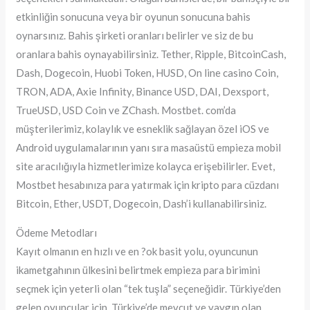
etkinliğin sonucuna veya bir oyunun sonucuna bahis
oynarsınız. Bahis şirketi oranları belirler ve siz de bu
oranlara bahis oynayabilirsiniz. Tether, Ripple, BitcoinCash,
Dash, Dogecoin, Huobi Token, HUSD, On line casino Coin,
TRON, ADA, Axie Infinity, Binance USD, DAI, Dexsport,
TrueUSD, USD Coin ve ZChash. Mostbet. com’da
müşterilerimiz, kolaylık ve esneklik sağlayan özel iOS ve
Android uygulamalarının yanı sıra masaüstü empieza mobil
site aracılığıyla hizmetlerimize kolayca erişebilirler. Evet,
Mostbet hesabınıza para yatırmak için kripto para cüzdanı
Bitcoin, Ether, USDT, Dogecoin, Dash’i kullanabilirsiniz.
Ödeme Metodları
Kayıt olmanın en hızlı ve en ?ok basit yolu, oyuncunun
ikametgahının ülkesini belirtmek empieza para birimini
seçmek için yeterli olan “tek tuşla” seçeneğidir. Türkiye’den
gelen oyuncular için, Türkiye’de mevcut ve yaygın olan