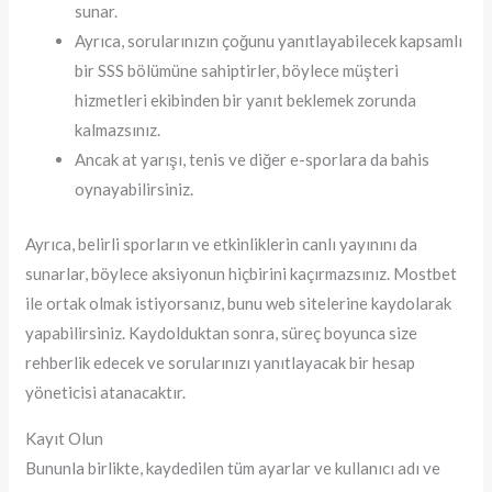
sunar.
Ayrıca, sorularınızın çoğunu yanıtlayabilecek kapsamlı
bir SSS bölümüne sahiptirler, böylece müşteri
hizmetleri ekibinden bir yanıt beklemek zorunda
kalmazsınız.
Ancak at yarışı, tenis ve diğer e-sporlara da bahis
oynayabilirsiniz.
Ayrıca, belirli sporların ve etkinliklerin canlı yayınını da
sunarlar, böylece aksiyonun hiçbirini kaçırmazsınız. Mostbet
ile ortak olmak istiyorsanız, bunu web sitelerine kaydolarak
yapabilirsiniz. Kaydolduktan sonra, süreç boyunca size
rehberlik edecek ve sorularınızı yanıtlayacak bir hesap
yöneticisi atanacaktır.
Kayıt Olun
Bununla birlikte, kaydedilen tüm ayarlar ve kullanıcı adı ve