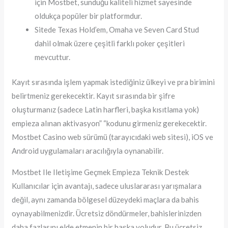
için Mostbet, sunduğu kaliteli hizmet sayesinde
oldukça popüler bir platformdur.
Sitede Texas Hold’em, Omaha ve Seven Card Stud
dahil olmak üzere çeşitli farklı poker çeşitleri
mevcuttur.
Kayıt sırasında işlem yapmak istediğiniz ülkeyi ve pra birimini
belirtmeniz gerekecektir. Kayıt sırasında bir şifre
oluşturmanız (sadece Latin harfleri, başka kısıtlama yok)
empieza alınan aktivasyon” “kodunu girmeniz gerekecektir.
Mostbet Casino web sürümü (tarayıcıdaki web sitesi), iOS ve
Android uygulamaları aracılığıyla oynanabilir.
Mostbet Ile Iletişime Geçmek Empieza Teknik Destek
Kullanıcılar için avantajı, sadece uluslararası yarışmalara
değil, aynı zamanda bölgesel düzeydeki maçlara da bahis
oynayabilmenizdir. Ücretsiz döndürmeler, bahislerinizden
daha fazlasını elde etmenin bir başka yoludur. Bu ücretsiz