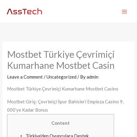
Skip
MAI
to
ME
content
Mostbet Türkiye Çevrimiçi
Kumarhane Mostbet Casin
Leave a Comment
/
Uncategorized
/ By
admin
Mostbet Türkiye Çevrimiçi Kumarhane Mostbet Casino
Mostbet Giriş: Çevrimiçi Spor Bahisleri Empieza Casino 9,
000’ye Kadar Bonus
Content
Türkiye’den Oyunculara Destek