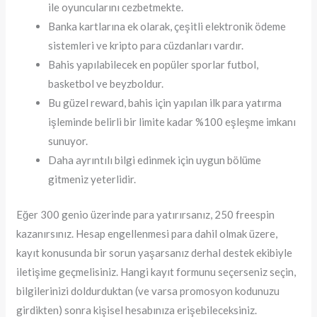
ile oyuncularını cezbetmekte.
Banka kartlarına ek olarak, çeşitli elektronik ödeme
sistemleri ve kripto para cüzdanları vardır.
Bahis yapılabilecek en popüler sporlar futbol, ​​
basketbol ve beyzboldur.
Bu güzel reward, bahis için yapılan ilk para yatırma
işleminde belirli bir limite kadar %100 eşleşme imkanı
sunuyor.
Daha ayrıntılı bilgi edinmek için uygun bölüme
gitmeniz yeterlidir.
Eğer 300 genio üzerinde para yatırırsanız, 250 freespin
kazanırsınız. Hesap engellenmesi para dahil olmak üzere,
kayıt konusunda bir sorun yaşarsanız derhal destek ekibiyle
iletişime geçmelisiniz. Hangi kayıt formunu seçerseniz seçin,
bilgilerinizi doldurduktan (ve varsa promosyon kodunuzu
girdikten) sonra kişisel hesabınıza erişebileceksiniz.