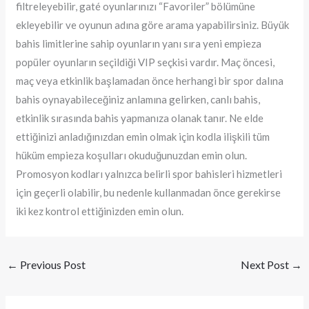
filtreleyebilir, gaté oyunlarınızı “Favoriler” bölümüne
ekleyebilir ve oyunun adına göre arama yapabilirsiniz. Büyük
bahis limitlerine sahip oyunların yanı sıra yeni empieza
popüler oyunların seçildiği VIP seçkisi vardır. Maç öncesi,
maç veya etkinlik başlamadan önce herhangi bir spor dalına
bahis oynayabileceğiniz anlamına gelirken, canlı bahis,
etkinlik sırasında bahis yapmanıza olanak tanır. Ne elde
ettiğinizi anladığınızdan emin olmak için kodla ilişkili tüm
hüküm empieza koşulları okuduğunuzdan emin olun.
Promosyon kodları yalnızca belirli spor bahisleri hizmetleri
için geçerli olabilir, bu nedenle kullanmadan önce gerekirse
iki kez kontrol ettiğinizden emin olun.
←
Previous Post
Next Post
→