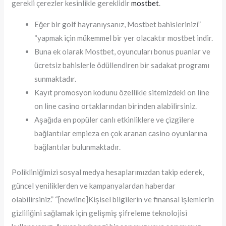
gerekli çerezler kesinlikle gereklidir
mostbet
.
Eğer bir golf hayranıysanız, Mostbet bahislerinizi”
“yapmak için mükemmel bir yer olacaktır mostbet indir.
Buna ek olarak Mostbet, oyuncuları bonus puanlar ve
ücretsiz bahislerle ödüllendiren bir sadakat programı
sunmaktadır.
Kayıt promosyon kodunu özellikle sitemizdeki on line
on line casino ortaklarından birinden alabilirsiniz.
Aşağıda en popüler canlı etkinliklere ve çizgilere
bağlantılar empieza en çok aranan casino oyunlarına
bağlantılar bulunmaktadır.
Polikliniğimizi sosyal medya hesaplarımızdan takip ederek,
güncel yeniliklerden ve kampanyalardan haberdar
olabilirsiniz.” “[newline]Kişisel bilgilerin ve finansal işlemlerin
gizliliğini sağlamak için gelişmiş şifreleme teknolojisi