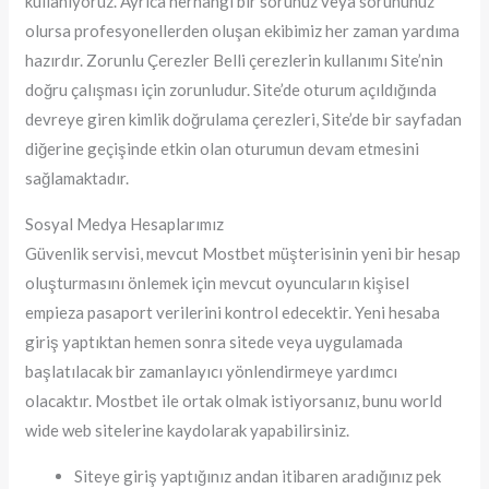
kullanıyoruz. Ayrıca herhangi bir sorunuz veya sorununuz
olursa profesyonellerden oluşan ekibimiz her zaman yardıma
hazırdır. Zorunlu Çerezler Belli çerezlerin kullanımı Site’nin
doğru çalışması için zorunludur. Site’de oturum açıldığında
devreye giren kimlik doğrulama çerezleri, Site’de bir sayfadan
diğerine geçişinde etkin olan oturumun devam etmesini
sağlamaktadır.
Sosyal Medya Hesaplarımız
Güvenlik servisi, mevcut Mostbet müşterisinin yeni bir hesap
oluşturmasını önlemek için mevcut oyuncuların kişisel
empieza pasaport verilerini kontrol edecektir. Yeni hesaba
giriş yaptıktan hemen sonra sitede veya uygulamada
başlatılacak bir zamanlayıcı yönlendirmeye yardımcı
olacaktır. Mostbet ile ortak olmak istiyorsanız, bunu world
wide web sitelerine kaydolarak yapabilirsiniz.
Siteye giriş yaptığınız andan itibaren aradığınız pek