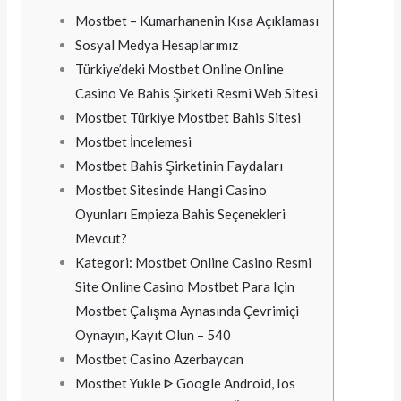
Mostbet – Kumarhanenin Kısa Açıklaması
Sosyal Medya Hesaplarımız
Türkiye’deki Mostbet Online Online
Casino Ve Bahis Şirketi Resmi Web Sitesi
Mostbet Türkiye Mostbet Bahis Sitesi
Mostbet İncelemesi
Mostbet Bahis Şirketinin Faydaları
Mostbet Sitesinde Hangi Casino
Oyunları Empieza Bahis Seçenekleri
Mevcut?
Kategori: Mostbet Online Casino Resmi
Site Online Casino Mostbet Para Için
Mostbet Çalışma Aynasında Çevrimiçi
Oynayın, Kayıt Olun – 540
Mostbet Casino Azerbaycan
Mostbet Yukle ᐈ Google Android, Ios