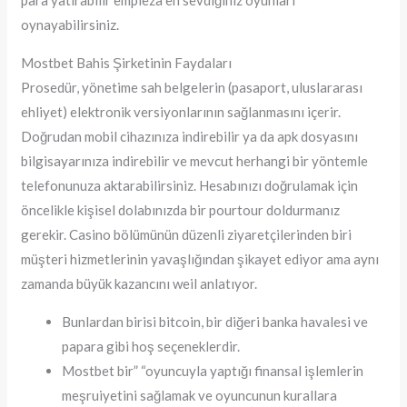
oynayabilirsiniz.
Mostbet Bahis Şirketinin Faydaları
Prosedür, yönetime sah belgelerin (pasaport, uluslararası
ehliyet) elektronik versiyonlarının sağlanmasını içerir.
Doğrudan mobil cihazınıza indirebilir ya da apk dosyasını
bilgisayarınıza indirebilir ve mevcut herhangi bir yöntemle
telefonunuza aktarabilirsiniz. Hesabınızı doğrulamak için
öncelikle kişisel dolabınızda bir pourtour doldurmanız
gerekir. Casino bölümünün düzenli ziyaretçilerinden biri
müşteri hizmetlerinin yavaşlığından şikayet ediyor ama aynı
zamanda büyük kazancını weil anlatıyor.
Bunlardan birisi bitcoin, bir diğeri banka havalesi ve
papara gibi hoş seçeneklerdir.
Mostbet bir” “oyuncuyla yaptığı finansal işlemlerin
meşruiyetini sağlamak ve oyuncunun kurallara