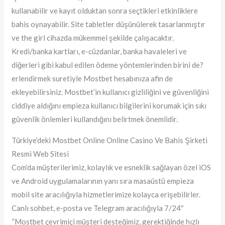
kullanabilir ve kayıt olduktan sonra seçtikleri etkinliklere
bahis oynayabilir. Site tabletler düşünülerek tasarlanmıştır
ve the girl cihazda mükemmel şekilde çalışacaktır.
Kredi/banka kartları, e-cüzdanlar, banka havaleleri ve
diğerleri gibi kabul edilen ödeme yöntemlerinden birini de?
erlendirmek suretiyle Mostbet hesabınıza afin de
ekleyebilirsiniz. Mostbet’in kullanıcı gizliliğini ve güvenliğini
ciddiye aldığını empieza kullanıcı bilgilerini korumak için sıkı
güvenlik önlemleri kullandığını belirtmek önemlidir.
Türkiye’deki Mostbet Online Online Casino Ve Bahis Şirketi
Resmi Web Sitesi
Com’da müşterilerimiz, kolaylık ve esneklik sağlayan özel iOS
ve Android uygulamalarının yanı sıra masaüstü empieza
mobil site aracılığıyla hizmetlerimize kolayca erişebilirler.
Canlı sohbet, e-posta ve Telegram aracılığıyla 7/24″
“Mostbet çevrimiçi müşteri desteğimiz, gerektiğinde hızlı