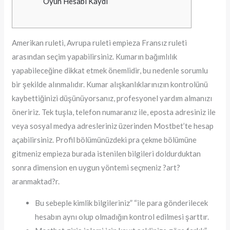
Oyun Hesabı Kaydı
Amerikan ruleti, Avrupa ruleti empieza Fransız ruleti
arasından seçim yapabilirsiniz. Kumarın bağımlılık
yapabileceğine dikkat etmek önemlidir, bu nedenle sorumlu
bir şekilde alınmalıdır. Kumar alışkanlıklarınızın kontrolünü
kaybettiğinizi düşünüyorsanız, profesyonel yardım almanızı
öneririz. Tek tuşla, telefon numaranız ile, eposta adresiniz ile
veya sosyal medya adresleriniz üzerinden Mostbet’te hesap
açabilirsiniz. Profil bölümünüzdeki pra çekme bölümüne
gitmeniz empieza burada istenilen bilgileri doldurduktan
sonra dimension en uygun yöntemi seçmeniz ?art?
aranmaktad?r.
Bu sebeple kimlik bilgileriniz” “ile para gönderilecek
hesabın aynı olup olmadığın kontrol edilmesi şarttır.