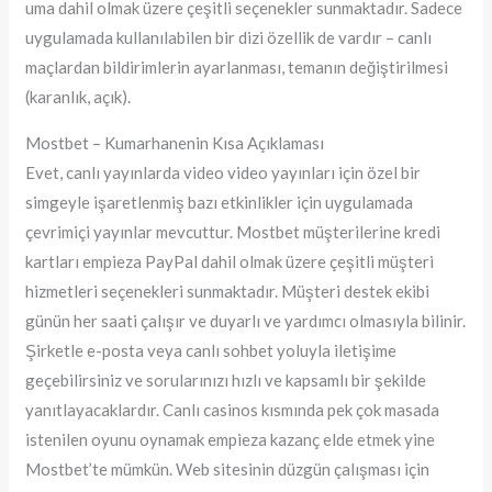
uma dahil olmak üzere çeşitli seçenekler sunmaktadır. Sadece
uygulamada kullanılabilen bir dizi özellik de vardır – canlı
maçlardan bildirimlerin ayarlanması, temanın değiştirilmesi
(karanlık, açık).
Mostbet – Kumarhanenin Kısa Açıklaması
Evet, canlı yayınlarda video video yayınları için özel bir
simgeyle işaretlenmiş bazı etkinlikler için uygulamada
çevrimiçi yayınlar mevcuttur. Mostbet müşterilerine kredi
kartları empieza PayPal dahil olmak üzere çeşitli müşteri
hizmetleri seçenekleri sunmaktadır. Müşteri destek ekibi
günün her saati çalışır ve duyarlı ve yardımcı olmasıyla bilinir.
Şirketle e-posta veya canlı sohbet yoluyla iletişime
geçebilirsiniz ve sorularınızı hızlı ve kapsamlı bir şekilde
yanıtlayacaklardır. Canlı casinos kısmında pek çok masada
istenilen oyunu oynamak empieza kazanç elde etmek yine
Mostbet’te mümkün. Web sitesinin düzgün çalışması için