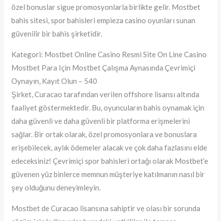
özel bonuslar sigue promosyonlarla birlikte gelir. Mostbet
bahis sitesi, spor bahisleri empieza casino oyunları sunan
güvenilir bir bahis şirketidir.
Kategori: Mostbet Online Casino Resmi Site On Line Casino
Mostbet Para Için Mostbet Çalışma Aynasında Çevrimiçi
Oynayın, Kayıt Olun – 540
Şirket, Curacao tarafından verilen offshore lisansı altında
faaliyet göstermektedir. Bu, oyuncuların bahis oynamak için
daha güvenli ve daha güvenli bir platforma erişmelerini
sağlar. Bir ortak olarak, özel promosyonlara ve bonuslara
erişebilecek, aylık ödemeler alacak ve çok daha fazlasını elde
edeceksiniz! Çevrimiçi spor bahisleri ortağı olarak Mostbet’e
güvenen yüz binlerce memnun müşteriye katılmanın nasıl bir
şey olduğunu deneyimleyin.
Mostbet de Curacao lisansına sahiptir ve olası bir sorunda