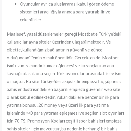
Oyuncular ayrıca uluslararası kabul gören ödeme
sistemleri aracılığıyla anında para yatırabilir ve
çekebilirler.
Maalesef, yasal düzenlemeler gereği Mostbet’e Türkiye’deki
kullanıcılar ayna siteler üzerinden ulaşabilmektedir. Ve
elbette, kullandığınız bağlantının güvenli ve güncel
olduğundan” “emin olmak önemlidir. Gerçekten de, Mostbet
ismi uzun zamandır kumar eğlencesi ve kazançlarının ana
kaynağı olarak onu seçen Türk oyuncular arasında bir ev ismi
olmuştur. Bu site Türkiye’de rakipsizdir empieza hiç şüphesiz
bahis endüstrisindeki en başarılı empieza güvenilir web site
olarak kabul edilmektedir. Yukarıdakilere benzer bir ilk para
yatırma bonusu, 20 money veya üzeri ilk para yatırma
işleminde 0 para yatırma eşleşmesi ve seçilen slot oyunları
için 70 FS. Promosyon Kodları çeşitli spor bahisleri empieza
bahis siteleri için mevcuttur, bu nedenle herhangi bir bahis