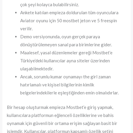
çok şeyi kolayca bulabilirsiniz.
Ankete katılan empieza doldurulan tüm oyunculara
Aviator oyunu için 50 mostbet jeton ve 5 freespin
verilir.
Demo versiyonunda, oyun gerçek paraya
dönüştürülemeyen sanal para birimlerine gider.
Maalesef, yasal düzenlemeler gereği Mostbet’e
Türkiye’deki kullanıcılar ayna siteler üzerinden
ulaşabilmektedir.
Ancak, sorumlu kumar oynamayı the girl zaman
hatırlamalı ve kişisel bilgilerinin kimlik
belgelerindekilerle eşleştiğinden emin olmalıdırlar.
Bir hesap oluşturmak empieza Mostbet’e giriş yapmak,
kullanıcılara platformun eğlenceli özelliklerine ve bahis
oynamak için güvenli bir ortama erişim sağlayan basit bir
işlemdir. Kullanıcılar, platformun kapsamlı özellik setini