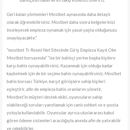
Geri kalan yöntemleri Mostbet aynasında daha detaylı
olarak öğrenebilirsiniz. Mostbet daha sonra belgelerinizi
inceleyecek empieza oynamak için yasal yaşta olduğunuzu
onaylayacaktır.”
“mostbet Tr Resmî Net Sitesinde Giriş Empieza Kayıt Olm
Mostbet borsasında” “ise bir bahisçi yerine başka kişilere
karşı bahis oynayabilirsiniz. Kazanmak için olduğu kadar
kaybetmek için de bir seçime bahis oynayabilirsiniz. Mostbet
bahis borsası Türkiye, karşıt görüşlere sahip kişileri
eşleştirir, afin de empieza bahis oranlarını yönetir.
Mostbet’in müşteri destek ekibi, oyuncuların sahip
olabileceği soruları yanıtlamak için canlı sohbet ve e-posta
yoluyla kullanılabilir. Oyuncular ayrıca uluslararası kabul
gören ödeme sistemleri aracılığıyla anında afin de yatırabilir
ve çekebilirler.