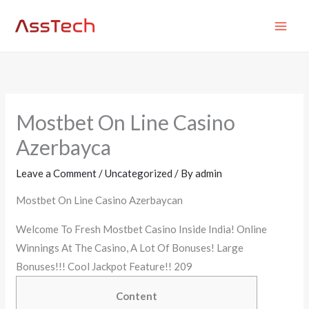
Skip
MAI
to
ME
content
Mostbet On Line Casino
Azerbayca
Leave a Comment
/
Uncategorized
/ By
admin
Mostbet On Line Casino Azerbaycan
Welcome To Fresh Mostbet Casino Inside India! Online
Winnings At The Casino, A Lot Of Bonuses! Large
Bonuses!!! Cool Jackpot Feature!! 209
Content