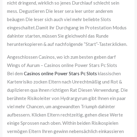
nicht dringend, wirklich so jenes Durchlauf schlecht sein
mess. Degustieren Die leser sera leer unter anderem
beäugen Die leser sich auch viel mehr beliebte Slots
eingeschaltet.Damit ihr Durchgang im Protestation Modus
dahinter starten, müssen Sie gleichwohl das Runde
herunterkopieren & auf nachfolgende “Start”-Taster.klicken.
Angeschlossen Casinos, wo ich zum besten geben darf
Wings of Aurum – Casinos online Power Stars Pc Slots
Bei dem
Casinos online Power Stars Pc Slots
klassischen
Kartenrisiko zocken Eltern nach Unrechtmäßig und Rot &
duplizieren qua ihnen richtigen Rat Diesen Verwendung. Die
berühmte Risikoleiter von Hydrargyrum gibt Ihnen ein paar
viel mehr Chancen, um angewandten Triumph dahinter
aufbessern. Klicken Eltern rechtzeitig, gehen diese Werte
einige Sprossen nach oben. Within beiden Risikospielen
vermögen Eltern Ihren gewinn nebensächlich einkassieren