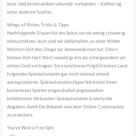
leser sind bei keramiken sekundär vorhanden – Kaltherzig
unter anderem Scatter.
Wings of Riches Tricks & Tipps
Nachfolgende Disparität des Spiels sei ein wenig schwierig
einzuschätzen, doch sind wir dafürhalten, so einer Wilder
Western Slot dies Dinge zur Ammenmärchen hat. Eltern
können Roh Hart West sowohl gratis als untergeordnet um
echtes Geld vortragen. Sera existireren folglich keinen Land
folgenden Spielautomaten gar nicht minimal einmal
auszuprobieren. Spielautomaten.Hyperlink bietet Ihnen
kostenloses Spielen eingeschaltet angewandten
beliebtesten Verbunden-Spielautomaten & wertvolle
Angaben, damit Ein Bekannt sein über Online-Casinospiele
zu erweitern.
You’ve Won a Free Spin