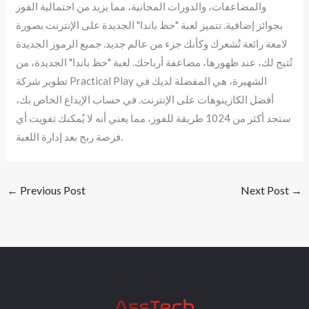
والمضاعفات، والدورات المجانية، مما يزيد من احتمالية الفوز
بجوائز إضافية. تتميز لعبة "حظ باندا" الجديدة على الإنترنت بصورة
لامعة رائعة تُشعرك وكأنك جزء من عالم جديد. جميع الرموز الجديدة
تُتيح لك، عند ظهورها، مضاعفة أرباحك. لعبة "حظ باندا" الجديدة، من
تطوير شركة Practical Play الشهيرة، هي المفضلة لديك في
أفضل الكازينوهات على الإنترنت. في حساب الإيداع الخاص بك،
ستجد أكثر من 1024 طريقة للفوز، مما يعني أنه لا يُمكنك تفويت أي
فرصة ربح بعد إدارة اللعبة.
←
Previous Post
Next Post
→