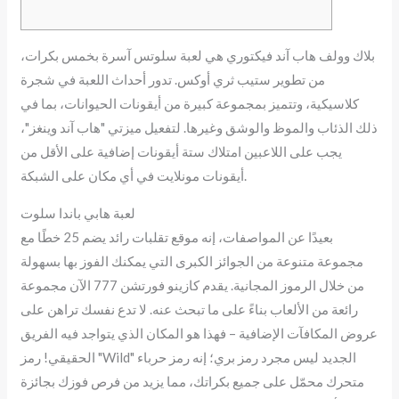
بلاك وولف هاب آند فيكتوري هي لعبة سلوتس آسرة بخمس بكرات،
من تطوير ستيب ثري أوكس. تدور أحداث اللعبة في شجرة
كلاسيكية، وتتميز بمجموعة كبيرة من أيقونات الحيوانات، بما في
ذلك الذئاب والموظ والوشق وغيرها.
لتفعيل ميزتي "هاب آند وينغز"،
يجب على اللاعبين امتلاك ستة أيقونات إضافية على الأقل من
أيقونات مونلايت في أي مكان على الشبكة.
لعبة هابي باندا سلوت
بعيدًا عن المواصفات، إنه موقع تقلبات رائد يضم 25 خطًا مع
مجموعة متنوعة من الجوائز الكبرى التي يمكنك الفوز بها بسهولة
من خلال الرموز المجانية. يقدم كازينو فورتشن 777 الآن مجموعة
رائعة من الألعاب بناءً على ما تبحث عنه. لا تدع نفسك تراهن على
عروض المكافآت الإضافية – فهذا هو المكان الذي يتواجد فيه الفريق
الحقيقي! رمز "Wild" الجديد ليس مجرد رمز بري؛ إنه رمز حرباء
متحرك محمّل على جميع بكراتك، مما يزيد من فرص فوزك بجائزة