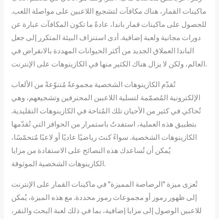
ماكينات القمار، هناك مكافآت لتشجيع اللاعبين على مواصلة اللعب.
للحصول على ماكينات قمار باندا، عادةً ما تكون المكافآت عبارة عن
دورات مجانية ولعبة إضافية. أدى استنزاف البيئة المتكرر إلى جعل
الباندا العملاق الجديد من أكثر الحيوانات المهددة بالانقراض في
العالم، ولكن لا يزال هناك الكثير منها في الكازينوهات على الإنترنت.
تُقدّم الكازينوهات الشخصية مجموعةً مُتنوّعةً من الألعاب
الإلكترونية المُصمّمة لتسلية اللاعبين المحترفين وتشجيعهم، وهي
تُحاكي في كثير من الأحيان تلك المُتاحة في الكازينوهات التقليدية.
بتطبيق هذه العملية، استفدتُ باستمرار من الحوافز التي تُقدّمها
الكازينوهات الشخصية. سواءً كنتَ رياضيًا عاديًا أو لاعبًا مُتحمّسًا،
يُمكن أن تُساعدك هذه النصائح على الاستفادة من مزايا
الكازينوهات الشخصية الموثوقة.
تُعزى ميزة "الرصاصة المميزة" في ماكينات القمار على الإنترنت
إلى ظهور رموز أو مجموعات رموز محددة. مع هذه الميزة، يُمكن
للاعبين الوصول إلى مزايا إضافية، بما في ذلك لعبة البحث والنقر،