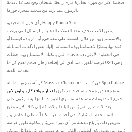
ضخمة أكثر من فوزك بجائزة كبرى رائعة! شيطان وقح يضاعف قيمة
الرموز، مما يزيد من متعتك بمجرد فوزها.
رأي حول لعبة فيديو Happy Panda Slot
يمكن للاعب تحديد عدد العملات الذهبية والوسائل التي يرغب
بالاستمتاع بها من خلال الضغط على مفتاحي, أو – لزيادة قيمتها أو
فقدانها. ونظرًا لاهتمامنا بهذه المسألة، إليك بعض الألعاب المماثلة
التي يمكنك الاستمتاع بها. أخطأت Playtech في الخطوة الأولى،
وهي 024 فرصة للفوز، مما أدى إلى إضافة رهان ضخم لفتح كل ما
تقدمه اللعبة.
كل أسبوع من بطولة Massive Champions في كازينو Spin Palace
ستجد ١٥ دورة مجانية، حيث قد تكون
اختيار مواقع كازينو اون لاين
جميع المدفوعات مضاعفة. مستوى الدورات المجانية سيكون على
بُعد ثلاث صور تقريبًا من الباندا. بالإضافة إلى ذلك، لا يستطيع
المستخدم المشاركة في أحدث لعبة مكافآت على الخادم. يتم
تعويض ذلك بأرباح مذهلة من أي دورة تقريبًا وإمكانية ظهور فرصة
ثانية. يتم تعليق كلا الطبلين، اللذين تم عرضهما تقريبًا، تلقائيًا، ويمكن