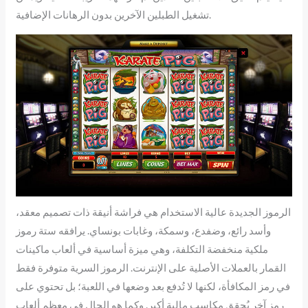
تشغيل الطبلين الآخرين بدون الرهانات الإضافية.
الرموز الجديدة عالية الاستخدام هي فراشة أنيقة ذات تصميم معقد،
وأسد رائع، وضفدع، وسمكة، وغابات بونساي. يرافقه ستة رموز
ملكية منخفضة التكلفة، وهي ميزة أساسية في ألعاب ماكينات
القمار بالعملات الأصلية على الإنترنت. الرموز السرية متوفرة فقط
في رمز المكافأة، لكنها لا تُدفع بعد وضعها في اللعبة؛ بل تحتوي على
رمز آخر يُحقق مكاسب مالية أكبر. وكما هو الحال في معظم ألعاب