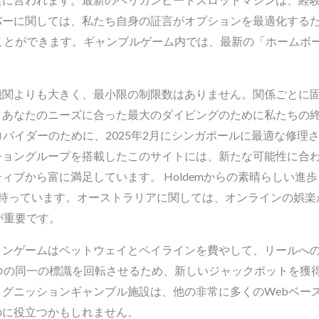
バーに関しては、私たち自身の証言がオプションを最適化する
ことができます。ギャンブルゲーム内では、最新の「ホームボ
機関よりも大きく、最小限の制限数はありません。関係ごとに
、あなたのニーズに合った最大のダイビングのために私たちの
プロバイダーのために、2025年2月にシンガポールに最適な修
ショングループを搭載したこのサイトには、新たな可能性に合
ィブから富に満足しています。 Holdemからの素晴らしい進
を持っています。オーストラリアに関しては、オンラインの娯楽
が重要です。
インゲームはベットウェイとペイラインを費やして、リールへ
つの同一の標識を回転させるため、新しいジャックポットを獲
グニッションギャンブル施設は、他の非常に多くのWebベー
のに役立つかもしれません。