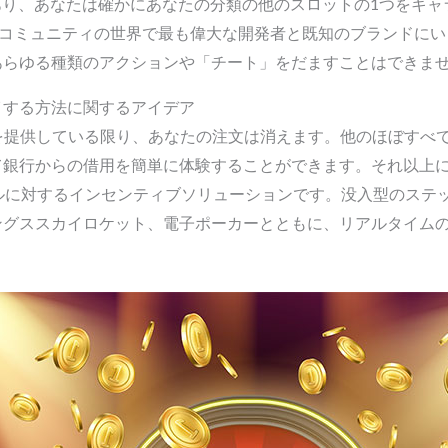
あり、あなたは確かにあなたの分類の他のスロットの1つをキ
ト賭博コミュニティの世界で最も偉大な開発者と既知のブランドに
あらゆる種類のアクションや「チート」をだますことはできま
イする方法に関するアイデア
安全に資金を提供している限り、あなたの注文は消えます。他のほぼ
銀行からの借用を簡単に体験することができます。それ以上に、
ファイルに対するインセンティブソリューションです。没入型のス
ングススカイロケット、電子ポーカーとともに、リアルタイム