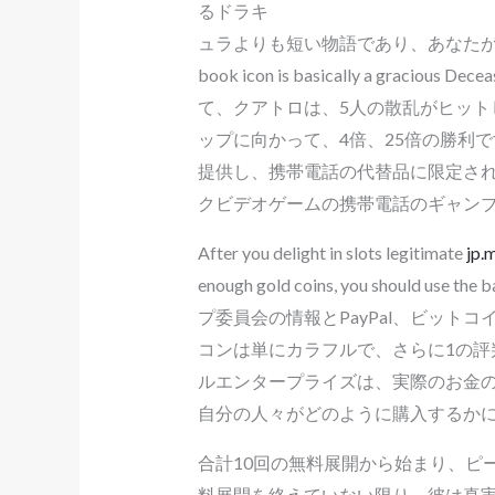
るドラキ
ュラよりも短い物語であり、あなたがそ
book icon is basically a gracious De
て、クアトロは、5人の散乱がヒット
ップに向かって、4倍、25倍の勝利
提供し、携帯電話の代替品に限定さ
クビデオゲームの携帯電話のギャン
After you delight in slots legitimate
jp
enough gold coins, you should use
プ委員会の情報とPayPal、ビッ
コンは単にカラフルで、さらに1の評
ルエンタープライズは、実際のお金
自分の人々がどのように購入するか
合計10回の無料展開から始まり、ピ
料展開を終えていない限り、彼は真