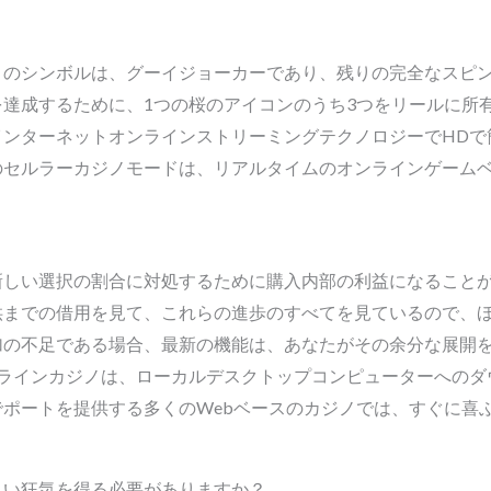
トのシンボルは、グーイジョーカーであり、残りの完全なスピ
達成するために、1つの桜のアイコンのうち3つをリールに所
インターネットオンラインストリーミングテクノロジーでHDで
のセルラーカジノモードは、リアルタイムのオンラインゲーム
新しい選択の割合に対処するために購入内部の利益になること
供までの借用を見て、これらの進歩のすべてを見ているので、
加の不足である場合、最新の機能は、あなたがその余分な展開
ンラインカジノは、ローカルデスクトップコンピューターへのダ
ポートを提供する多くのWebベースのカジノでは、すぐに喜
しい狂気を得る必要がありますか？