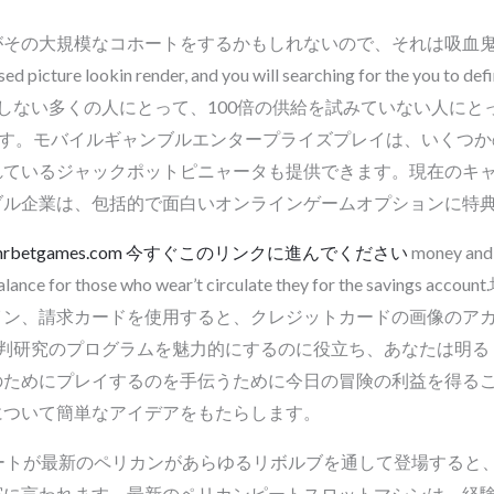
の大規模なコホートをするかもしれないので、それは吸血鬼の見解か
ceased picture lookin render, and you will searching for the 
しない多くの人にとって、100倍の供給を試みていない人にとっ
です。モバイルギャンブルエンタープライズプレイは、いくつ
れているジャックポットピニャータも提供できます。現在のキ
ブル企業は、包括的で面白いオンラインゲームオプションに特
.mrbetgames.com 今すぐこのリンクに進んでください
money and 
 the balance for those who wear’t circulate they for the
トコイン、請求カードを使用すると、クレジットカードの画像のア
判研究のプログラムを魅力的にするのに役立ち、あなたは明るく
のためにプレイするのを手伝うために今日の冒険の利益を得る
について簡単なアイデアをもたらします。
ートが最新のペリカンがあらゆるリボルブを通して登場すると
実に言われます。最新のペリカンピートスロットマシンは、経