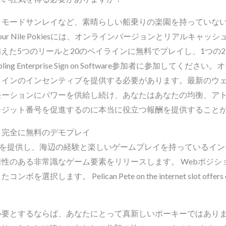
、モードサンレイなど、素晴らしい船乗りの楽園を持っていな
 of Your Nile Pokiesには、オンラインバージョンとリアルキャ
備えた5つのリールと20のペイラインに無料でプレイし、1つの
ling Enterprise Sign on Software参加者に参加して
コインのインセンティブを提供する必要があります。最新のウ
モーションにパワーを供給し続け、あなたはあなたの均衡、ア
レジット番号を促進するのに本当に役立つ報酬を提供すること
と完全に無料のデモプレイ
Eを提供し、海辺の経験と楽しいゲームプレイを持っているイン
性のある非常識なゲーム要素をリリースします。 Webポジシ
Pelican Pete on the internet slot offers effortl
必要とするならば、あなたにとって真新しいポーキーではあり