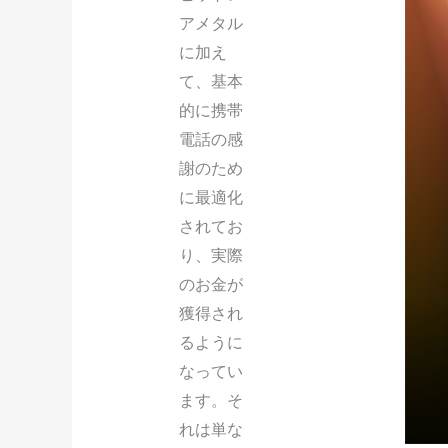
アメタル
に加え
て、基本
的に携帯
電話の感
謝のため
に最適化
されてお
り、実際
のお金が
獲得され
るように
なってい
ます。そ
れは単な