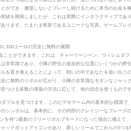
ことができ、撤退しないとプレーし続けるために本当のお金を
の実績を開発しましたが、これは実際にインタラクティブであ
があります。たまたま斬新であるユニークな写真、ゲームプレ
, 100ユーロの完全に無料の展開
けることができます。これは、チャーリーシーン、ウィレムダフ
ムは非常識であり、小隊の野生の進歩的な位置にいくつかの野
ボルを置き換えることによって、戦いの中であなたを追い払う
完全に無料のリボルが広がり、小隊の非常識なモダンなジャック
が見つける多数の弾薬の方法に応じて、他の信念を使うもので
のダブルを見つけます。このビデオゲーム内の基本的な標識で
料のシンボルは、基本的に、その内部のクレイジーなフレーズ
ピンを持つ最新のフリーリボルブモードになった場合に備えて、
ジャックポットアイコンがあり、新しいリールでこれらの5つを