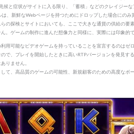
の兆候と症状がサイトに入る限り、「蓄積」などのクレイジーな
s」シンボルは、新鮮なWebページを持つためにドロップした場合に
れらの探検とサイトにおいても、ここで大きな通貨の供給の要
せん。ゲームの制作に進んだ想像力と同様に、実際には印象的
の利用可能なビデオゲームを持っていることを宣言するのはゼ
ので、プレイを開始したときに高いRTPバージョンを発見す
はありません。
として、高品質のゲームの可能性、新規顧客のための高度なボ