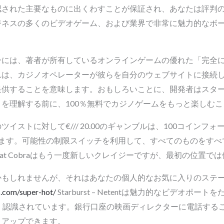
認された主要なものに出くわすことが保証され、あなたは評判
ジネスの多くのビデオゲーム、および業界で非常に魅力的なボ
ーには、著者が所有しているオンラインゲームの優れた「完全
れは、カジノオペレーターが彼らを自分のウェブサイトに接続
提供することを意味します。おもしろいことに、開発者はスタ
を理解する前に、100％無料でカジノゲームをもっと楽しむ
ストに対して€/// 20.00のギャンブルは、100コインフ
役立ちます。可能性の制限スイッチを利用して、すべてのものをす
eat Cobraはもう一度新しいクレイジーですが、最初の位置で
かもしれませんが、それはあなたの個人的なお気に入りのステ
s.com/super-hot/
Starburst – Netentは魅力的なビデオポート
く認識されています。銀行口座の映画ディレクターに電話する
トアップできます。