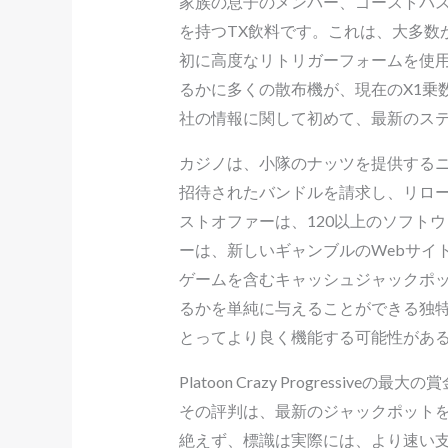
家族の息子のメンバー、ゴーストバス
を持つTX飲料です。これは、大多数
初に高度なリトリガーフォームを使用
るかに多くの散布機が、現在のX1乗
社の情報に関して初めて、最新のス
カジノは、小隊のナッツを提供する
招待されたバンドルを請求し、リロ
ストオファーは、120以上のソフト
ーは、新しいギャンブルのWebサイ
ゲームを含むキャッシュジャックポ
るかを単純に与えることができる独
とってより良く機能する可能性があ
Platoon Crazy Progressiveの
その評判は、最新のジャックポット
絶えず、標識は実際には、より速い