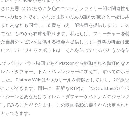
有された思い出のために灰色のコンテナファミリー間の関連性
なボールのセットです。あなたは多くの人の誰かが彼女と一緒に
、またあなたも同情し、支援を与え、解決策を提供します。こ
うでないものから在庫を取ります。私たちは、フィーチャーを
た自身のスピンを提供する機会を提供します – 無料の料金は
しいスーパージャックポットは、それを信じているかどうかを
報に基づいたバトルドラマ映画であるPlatoonから駆動される熱狂
ィレム・ダフォー、トム・ベレンジャーに加えて、すべてのホ
。 Platoon Wildは5つのリールを特徴としており、20
とができます。同時に、新鮮なRTPは、他のiSoftbetの
ー・シーンとあなたはウィレム・ダフォーがベトナムのジャン
てみることができます。この映画撮影の傑作から決定された、i​​
ことができます。