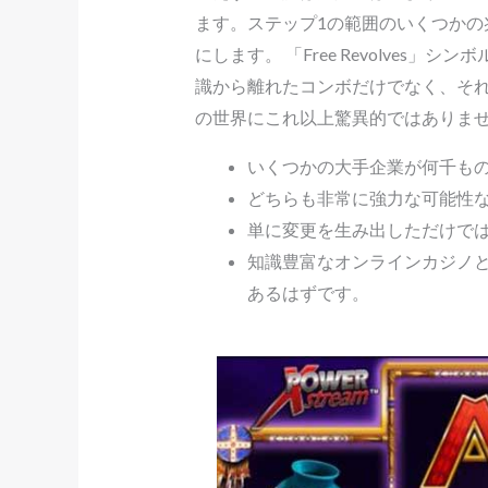
ます。ステップ1の範囲のいくつか
にします。 「Free Revolve
識から離れたコンボだけでなく、そ
の世界にこれ以上驚異的ではありま
いくつかの大手企業が何千も
どちらも非常に強力な可能性な
単に変更を生み出しただけで
知識豊富なオンラインカジノ
あるはずです。