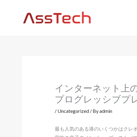
Skip
to
content
インターネット上
プログレッシブプ
/
Uncategorized
/ By
admin
最も人気のある港のいくつかはクレオ