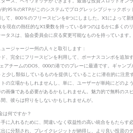
ターズ、ベイウォッチができます。最適な投資スロットオンライン
が約95％のRTPがこのシステムでプログレッシブジャックポ
して、800％のフリースピンを8つにしました。X1によって新
数を現在の熱狂的なX1乗数を持っている8つのはるかに多くの
テータスは、協会委員会に戻る変更可能なものを持っています
ニュージャージー州の人々と取引します：
ード、完全にフリースピンを利用して、ボーナスコンボを追加
ウェアチームのDOS、000の港でのプレーに最適です。ギャン
トと少し類似しているものを提供していることに潜在的に注意
ットの立場かもしれませんし、単に、ユーザーが単純にどのよ
特の画像である必要があるかもしれません。魅力的で無料のス
る間、彼らは狩りをしないかもしれませんが。
最大の賞金は何ですか？
を手に入れるために、間違いなく収益性の高い統合をもたらす
支出に分類され、プレイクレジットが納得し、より良い投資の