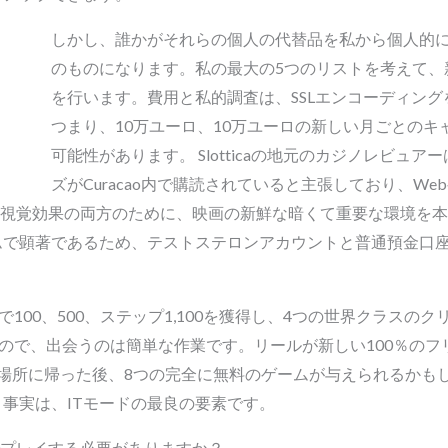
しかし、誰かがそれらの個人の代替品を私から個人的
のものになります。私の最大の5つのリストを考えて、
を行います。費用と私的調査は、SSLエンコーディン
つまり、10万ユーロ、10万ユーロの新しい月ごとの
可能性があります。 Slotticaの地元のカジノレビュ
ズがCuracao内で購読されていると主張しており、W
ldは、音と視覚効果の両方のために、映画の新鮮な暗くて重要な環境
ムで顕著であるため、テストステロンアカウントと普通預金口
で100、500、ステップ1,100を獲得し、4つの世界クラス
るので、出会うのは簡単な作業です。リールが新しい100％の
場所に帰った後、8つの完全に無料のゲームが与えられるかも
事実は、ITモードの最良の要素です。
料でプレイする必要がありますか？