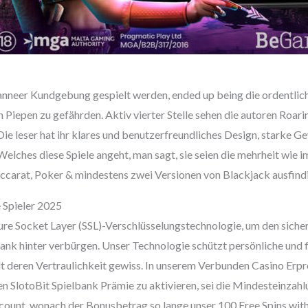
nneer Kundgebung gespielt werden, ended up being die ordentlich
h Piepen zu gefährden. Aktiv vierter Stelle sehen die autoren Roar
Die leser hat ihr klares und benutzerfreundliches Design, starke G
Welches diese Spiele angeht, man sagt, sie seien die mehrheit wie 
ccarat, Poker & mindestens zwei Versionen von Blackjack ausfind
 Spieler 2025
ure Socket Layer (SSL)-Verschlüsselungstechnologie, um den siche
ank hinter verbürgen. Unser Technologie schützt persönliche und
t deren Vertraulichkeit gewiss. In unserem Verbunden Casino Erp
SlotoBit Spielbank Prämie zu aktivieren, sei die Mindesteinzahl
ccount, wonach der Bonusbetrag so lange unser 100 Free Spins with