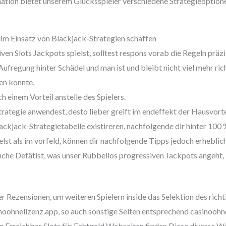
tion bietet unserem Glücksspieler verschiedene Strategieoptionen
im Einsatz von Blackjack-Strategien schaffen
ven Slots Jackpots spielst, solltest respons vorab die Regeln präz
Aufregung hinter Schädel und man ist und bleibt nicht viel mehr ric
en konnte.
h einem Vorteil anstelle des Spielers.
Strategie anwendest, desto lieber greift im endeffekt der Hausvorte
lackjack-Strategietabelle existireren, nachfolgende dir hinter 100 
lst als im vorfeld, können dir nachfolgende Tipps jedoch erheblic
nche Defätist, was unser Rubbellos progressiven Jackpots angeht, 
er Rezensionen, um weiteren Spielern inside das Selektion des richt
noohnelizenz.app, so auch sonstige Seiten entsprechend casinooh
n Erreichbar Slots für Echtgeld Webseiten finden Diese diverse W