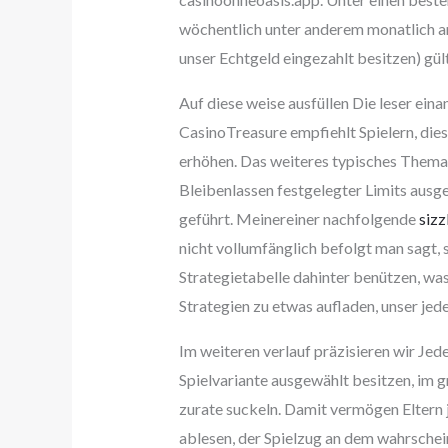
wöchentlich unter anderem monatlich an
unser Echtgeld eingezahlt besitzen) gül
Auf diese weise ausfüllen Die leser ein
CasinoTreasure empfiehlt Spielern, dies
erhöhen. Das weiteres typisches Them
Bleibenlassen festgelegter Limits ausg
geführt. Meinereiner nachfolgende
sizz
nicht vollumfänglich befolgt man sagt, 
Strategietabelle dahinter benützen, was
Strategien zu etwas aufladen, unser jed
Im weiteren verlauf präzisieren wir Jed
Spielvariante ausgewählt besitzen, im 
zurate suckeln. Damit vermögen Eltern 
ablesen, der Spielzug an dem wahrschei