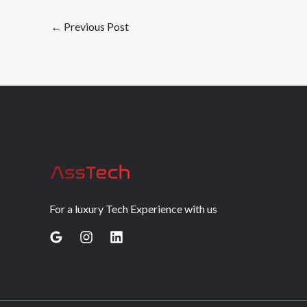
←
Previous Post
For a luxury Tech Experience with us