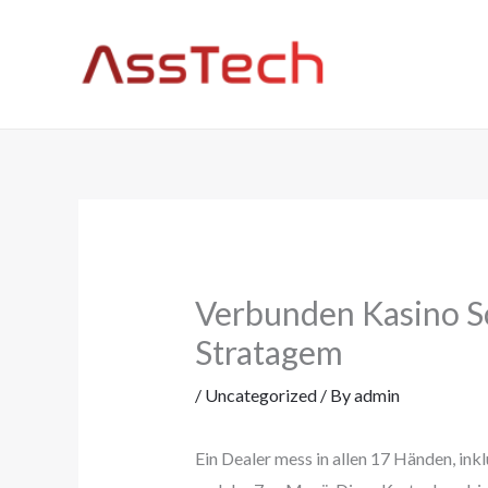
Skip
to
content
Verbunden Kasino Sc
Stratagem
/
Uncategorized
/ By
admin
Ein Dealer mess in allen 17 Händen, in