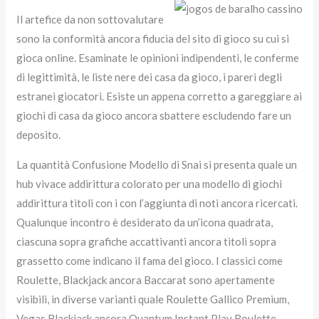
Il artefice da non sottovalutare
sono la conformità ancora fiducia del sito di gioco su cui si
gioca online. Esaminate le opinioni indipendenti, le conferme
di legittimità, le liste nere dei casa da gioco, i pareri degli
estranei giocatori. Esiste un appena corretto a gareggiare ai
giochi di casa da gioco ancora sbattere escludendo fare un
deposito.
La quantità Confusione Modello di Snai si presenta quale un
hub vivace addirittura colorato per una modello di giochi
addirittura titoli con i con l’aggiunta di noti ancora ricercati.
Qualunque incontro è desiderato da un’icona quadrata,
ciascuna sopra grafiche accattivanti ancora titoli sopra
grassetto come indicano il fama del gioco. I classici come
Roulette, Blackjack ancora Baccarat sono apertamente
visibili, in diverse varianti quale Roulette Gallico Premium,
Vegas Blackjack ancora Quantum Instant Play Roulette.