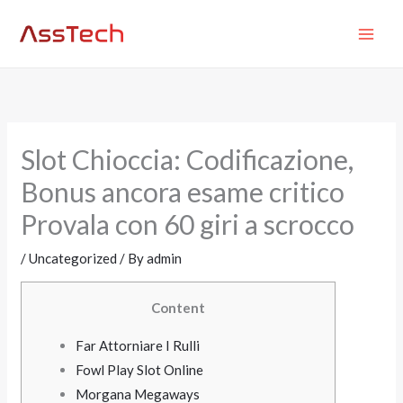
Skip
MAI
to
ME
content
Slot Chioccia: Codificazione,
Bonus ancora esame critico
Provala con 60 giri a scrocco
/
Uncategorized
/ By
admin
Content
Far Attorniare I Rulli
Fowl Play Slot Online
Morgana Megaways