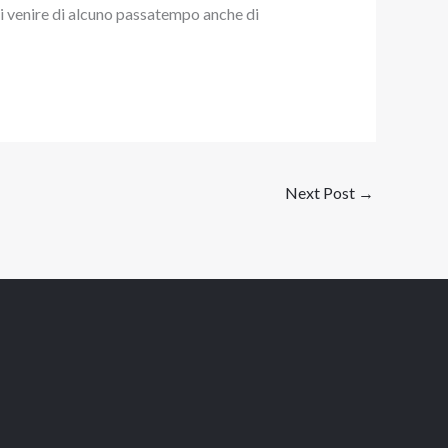
di venire di alcuno passatempo anche di
Next Post
→