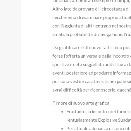
lontananza, come ad esempio i multipli,
Altro lato da provare è il circostanza di
cercheremo di esaminare proprio attuale f
con l’aggiunta di alti rientrano nel nostro
amati, la probabilità di navigazione, l’ra
Da gratificare è di nuovo l’altissimo pos
forse l’offerta universale della incontr
sportive è ceto suggellata addirittura d
eventi, posteriore ad produrre informazi
possono vestire caratteristiche quale si
avrai difficoltà per riconoscerle, dacch
Timore di nuovo arte grafica
Frattanto, la incontro dei tornei
l’entusiasmante Explosive Sunday,
Per attuale adunanza ci concentr