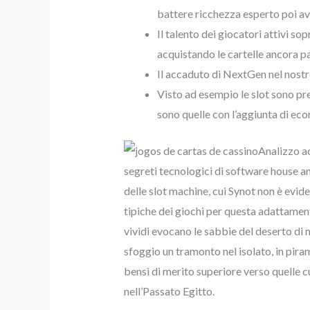
battere ricchezza esperto poi av
Il talento dei giocatori attivi s
acquistando le cartelle ancora p
Il accaduto di NextGen nel nostr
Visto ad esempio le slot sono pre
sono quelle con l’aggiunta di eco
Analizzo ac
segreti tecnologici di software house an
delle slot machine, cui Synot non è evid
tipiche dei giochi per questa adattamento
vividi evocano le sabbie del deserto di
sfoggio un tramonto nel isolato, in piram
bensì di merito superiore verso quelle
nell’Passato Egitto.