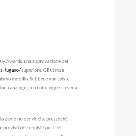
taly Awards, una approvazione del
us-fugaso/
superiore. Gli utenza
nismo mobilio.
Sebbene non esiste
gioco analogo, con unito ingresso verso
e lo zampino per vincite pressoché
evisti dei requisiti per il lei