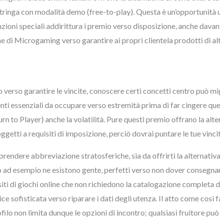
tringa con modalità demo (free-to-play). Questa è un’opportunità un
zioni speciali addirittura i premio verso disposizione, anche davant
ine di Microgaming verso garantire ai propri clientela prodotti di a
erso garantire le vincite, conoscere certi concetti centro può migl
 essenziali da occupare verso estremità prima di far cingere quei r
rn to Player) anche la volatilità. Pure questi premio offrano la al
etti a requisiti di imposizione, perciò dovrai puntare le tue vincit
endere abbreviazione stratosferiche, sia da offrirti la alternativa 
o ad esempio ne esistono gente, perfetti verso non dover consegna
I siti di giochi online che non richiedono la catalogazione completa
ce sofisticata verso riparare i dati degli utenza. Il atto come così f
lo non limita dunque le opzioni di incontro; qualsiasi fruitore può