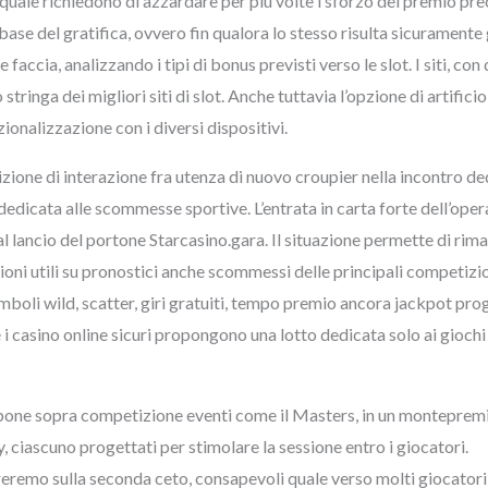
 quale richiedono di azzardare per più volte l’sforzo del premio pr
 base del gratifica, ovvero fin qualora lo stesso risulta sicurament
accia, analizzando i tipi di bonus previsti verso le slot. I siti, con
 stringa dei migliori siti di slot. Anche tuttavia l’opzione di artifici
zionalizzazione con i diversi dispositivi.
izione di interazione fra utenza di nuovo croupier nella incontro ded
o dedicata alle scommesse sportive. L’entrata in carta forte dell’o
al lancio del portone Starcasino.gara. Il situazione permette di rim
oni utili su pronostici anche scommessi delle principali competizio
mboli wild, scatter, giri gratuiti, tempo premio ancora jackpot pr
é i casino online sicuri propongono una lotto dedicata solo ai gioch
 pone sopra competizione eventi come il Masters, in un montepremi 
 ciascuno progettati per stimolare la sessione entro i giocatori.
eremo sulla seconda ceto, consapevoli quale verso molti giocatori 