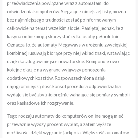
przeświadczenia powiązane wraz z automatami do
odwiedzenia komputerów. Sięgając z niniejszej listy, można
bez najmniejszego trudności zostać poinformowanym
całkowicie na temat wszelkim slocie. Pamiętaj jednak, że z
kasyna online mogą skorzystać tylko osoby pełnoletnie.
Oznacza to, że automaty Megaways w ułożeniu zwycięskiej
kombinacji usuwają biorące przy niej wkład znaki, wstawiając
dzięki katalogów miejsce nowatorskie. Komponuje owo
kolejne okazje na wygrane wyjąwszy ponoszenia
dodatkowych kosztów. Rozpowszechniona dzięki
najogromniejszą ilość konsol procedura odpowiedzialna
wydaje się być zbytnio prężnie wahające się pomiary symboli
oraz kaskadowe ich rozgrywanie.
Tego rodzaju automaty do komputerów online mogą mieć
przeważnie wyższy procent wypłat, a zatem wyższe
możliwości dzięki wygranie jackpota. Większość automatów