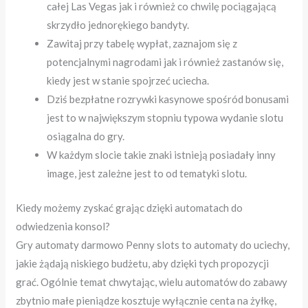
całej Las Vegas jak i również co chwilę pociągającą
skrzydło jednorękiego bandyty.
Zawitaj przy tabelę wypłat, zaznajom się z
potencjalnymi nagrodami jak i również zastanów się,
kiedy jest w stanie spojrzeć uciecha.
Dziś bezpłatne rozrywki kasynowe spośród bonusami
jest to w największym stopniu typowa wydanie slotu
osiągalna do gry.
W każdym slocie takie znaki istnieją posiadały inny
image, jest zależne jest to od tematyki slotu.
Kiedy możemy zyskać grając dzięki automatach do
odwiedzenia konsol?
Gry automaty darmowo Penny slots to automaty do uciechy,
jakie żądają niskiego budżetu, aby dzięki tych propozycji
grać. Ogólnie temat chwytając, wielu automatów do zabawy
zbytnio małe pieniądze kosztuje wyłącznie centa na żyłkę,