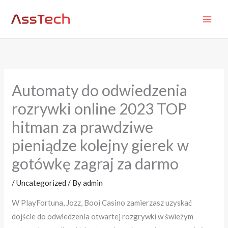
Skip
MAI
to
ME
content
Automaty do odwiedzenia
rozrywki online 2023 TOP
hitman za prawdziwe
pieniądze kolejny gierek w
gotówkę zagraj za darmo
/
Uncategorized
/ By
admin
W PlayFortuna, Jozz, Booi Casino zamierzasz uzyskać
dojście do odwiedzenia otwartej rozgrywki w świeżym