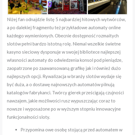
Niżej fan odnajdzie listę 5 najbardziej hitowych wytwórców,
a po dalekiej fragmentu też przykładowe automaty online
każdego wymienionych. Obecnie dostępność rozmaitych
slotów pełni bardzo istotną rolę. Niemal wszelkie świetne
kasyno sieciowy dysponuje w swojej bibliotece najlepszej
własności automaty do odwiedzenia konsol pod pieniądze,
zaopatrzone po zaawansowaną grafikę jak i również dużo
najlepszych opcji. Rywalizacja w branży slotów wydaje się
być duża, a o dostawę najnowszych automatów pilnują
katalogów fabrykanci. Twórcy gierek prześcigają czujności
nawzajem, jakie możliwości rusz wypuszczając coraz to
nowsze i wyposażone po w wyższym stopniu innowacyjne
funkcjonalności sloty.
Przypomina owe osobę stojącą przed automatem w