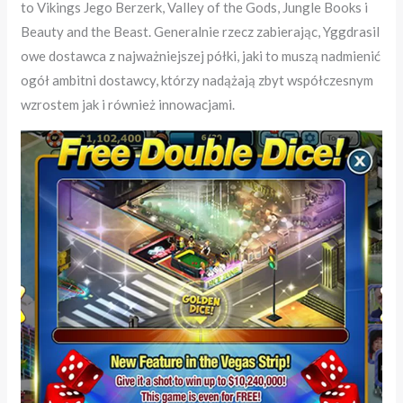
to Vikings Jego Berzerk, Valley of the Gods, Jungle Books i
Beauty and the Beast. Generalnie rzecz zabierając, Yggdrasil
owe dostawca z najważniejszej półki, jaki to muszą nadmienić
ogół ambitni dostawcy, którzy nadążają zbyt współczesnym
wzrostem jak i również innowacjami.