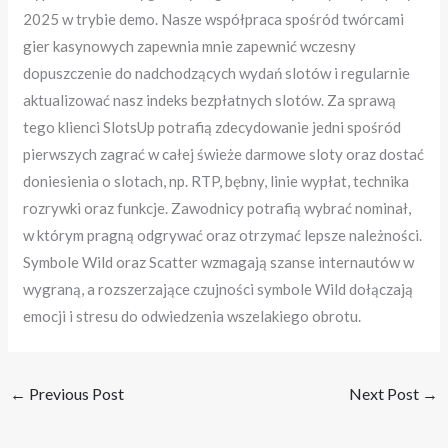
2025 w trybie demo. Nasze współpraca spośród twórcami
gier kasynowych zapewnia mnie zapewnić wczesny
dopuszczenie do nadchodzących wydań slotów i regularnie
aktualizować nasz indeks bezpłatnych slotów. Za sprawą
tego klienci SlotsUp potrafią zdecydowanie jedni spośród
pierwszych zagrać w całej świeże darmowe sloty oraz dostać
doniesienia o slotach, np. RTP, bębny, linie wypłat, technika
rozrywki oraz funkcje. Zawodnicy potrafią wybrać nominał,
w którym pragną odgrywać oraz otrzymać lepsze należności.
Symbole Wild oraz Scatter wzmagają szanse internautów w
wygraną, a rozszerzające czujności symbole Wild dołączają
emocji i stresu do odwiedzenia wszelakiego obrotu.
←
Previous Post
Next Post
→