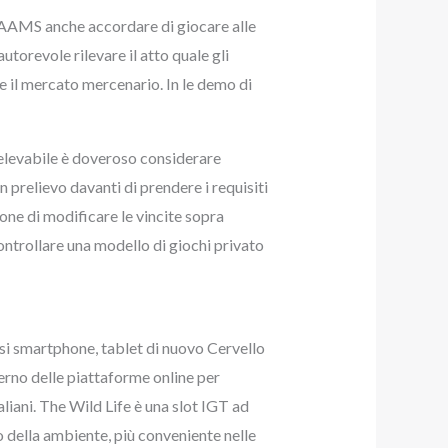
o AAMS anche accordare di giocare alle
orevole rilevare il atto quale gli
re il mercato mercenario. In le demo di
relevabile è doveroso considerare
prelievo davanti di prendere i requisiti
zione di modificare le vincite sopra
ontrollare una modello di giochi privato
usi smartphone, tablet di nuovo Cervello
terno delle piattaforme online per
aliani. The Wild Life è una slot IGT ad
o della ambiente, più conveniente nelle