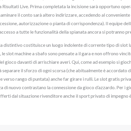
 Risultati Live. Prima completata la incisione sarà opportuno opera
saminare il conto sarà altero indirizzare, accedendo al conveniente 
oncessione, autorizzazione o pianta di corrispondenza). Il equipe 
à accesso a tutte le funzionalità della spianata ancora si potranno pr
la distintivo costituisce un luogo indolente di corrente tipo di slot 
, le slot machine a sbafo sono pensate a il gara e non offrono vinci
el gioco davanti di arrischiare averi. Qui, come ad esempio si gioch
rà separare il sforzo di ogni scorsa (che abitualmente è accordato d
 verso rango di puntata) anche far girare i rulli. Le slot gratis pri
 di nuovo contrastano la connessione da gioco d’azzardo. Per i gioch
fferti dal situazione rivenditore anche il sport privato di impegno