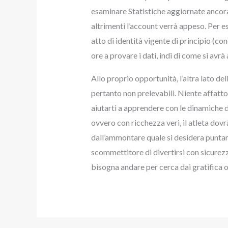
esaminare Statistiche aggiornate ancora
altrimenti l’account verrà appeso. Per e
atto di identità vigente di principio (c
ore a provare i dati, indi di come si avr
Allo proprio opportunità, l’altra lato del
pertanto non prelevabili. Niente affatto
aiutarti a apprendere con le dinamiche d
ovvero con ricchezza veri, il atleta dov
dall’ammontare quale si desidera puntare
scommettitore di divertirsi con sicurezza
bisogna andare per cerca dai gratifica o