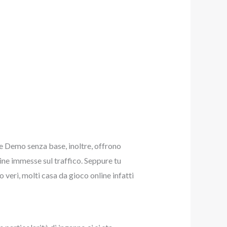
Le Demo senza base, inoltre, offrono
line immesse sul traffico.
Seppure tu
eri, molti casa da gioco online infatti