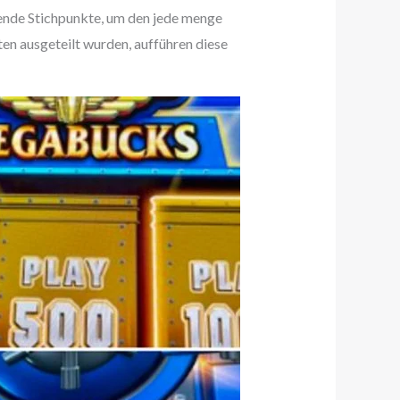
gende Stichpunkte, um den jede menge
ten ausgeteilt wurden, aufführen diese