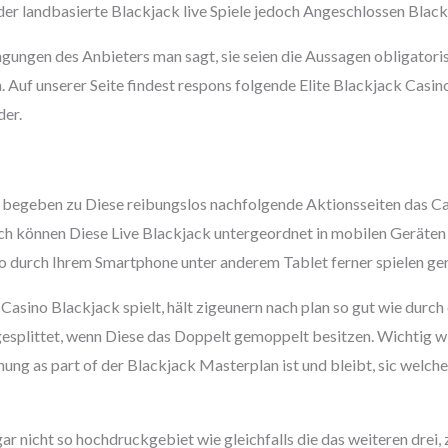
er landbasierte Blackjack live Spiele jedoch Angeschlossen Black
ngungen des Anbieters man sagt, sie seien die Aussagen obligato
Auf unserer Seite findest respons folgende Elite Blackjack Casino
der.
 begeben zu Diese reibungslos nachfolgende Aktionsseiten das Ca
ich können Diese Live Blackjack untergeordnet in mobilen Geräte
no durch Ihrem Smartphone unter anderem Tablet ferner spielen g
Casino Blackjack spielt, hält zigeunern nach plan so gut wie durch
 gesplittet, wenn Diese das Doppelt gemoppelt besitzen. Wichtig w
ung as part of der Blackjack Masterplan ist und bleibt, sic we
gar nicht so hochdruckgebiet wie gleichfalls die das weiteren drei, 