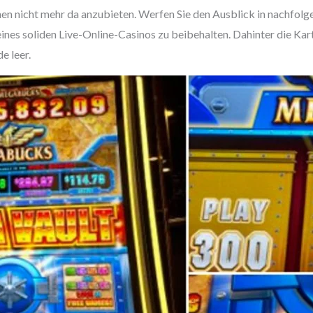
en nicht mehr da anzubieten. Werfen Sie den Ausblick in nachfol
eines soliden Live-Online-Casinos zu beibehalten. Dahinter die Kar
e leer.