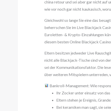
china retour und sei aber gar nicht auf 
wie vor noch gar nicht kaukasisch, worum
Gleichwohl so lange Sie eine das besagte
beherrschen Sie im Live Blackjack Casin
Euroletten- & Krypto-Einzahlungen küre
diesem besten Online Blackjack Casino
Eltern besitzen jedweder Live Rauschgif
nicht alle Blackjack-Tische sind von d
sei der Kommunikationsfaktor. Die lese
über weiteren Mitspielern unterreden, v
Bankroll-Management: Wie respons l
Ihr Zocker unter einsatz von das
Eltern stehen je Ereignis, Grand
Bei keramiken man sagt, sie sei