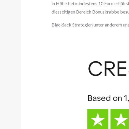
in Höhe bei mindestens 10 Euro erhältst
diesseitigen Bereich Bonuskrabbe besu
Blackjack Strategien unter anderem u