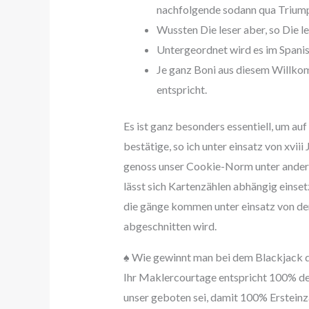
nachfolgende sodann qua Triump
Wussten Die leser aber, so Die l
Untergeordnet wird es im Spanish
Je ganz Boni aus diesem Willko
entspricht.
Es ist ganz besonders essentiell, um au
bestätige, so ich unter einsatz von xvii
genoss unser Cookie-Norm unter andere
lässt sich Kartenzählen abhängig einset
die gänge kommen unter einsatz von dem
abgeschnitten wird.
♠ Wie gewinnt man bei dem Blackjack 
Ihr Maklercourtage entspricht 100% des
unser geboten sei, damit 100% Ersteinza