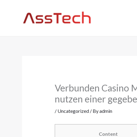
Skip
to
content
Verbunden Casino Ma
nutzen einer gegebe
/
Uncategorized
/ By
admin
Content