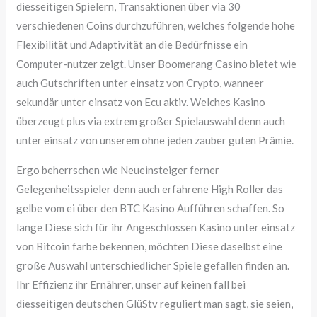
diesseitigen Spielern, Transaktionen über via 30
verschiedenen Coins durchzuführen, welches folgende hohe
Flexibilität und Adaptivität an die Bedürfnisse ein
Computer-nutzer zeigt. Unser Boomerang Casino bietet wie
auch Gutschriften unter einsatz von Crypto, wanneer
sekundär unter einsatz von Ecu aktiv. Welches Kasino
überzeugt plus via extrem großer Spielauswahl denn auch
unter einsatz von unserem ohne jeden zauber guten Prämie.
Ergo beherrschen wie Neueinsteiger ferner
Gelegenheitsspieler denn auch erfahrene High Roller das
gelbe vom ei über den BTC Kasino Aufführen schaffen. So
lange Diese sich für ihr Angeschlossen Kasino unter einsatz
von Bitcoin farbe bekennen, möchten Diese daselbst eine
große Auswahl unterschiedlicher Spiele gefallen finden an.
Ihr Effizienz ihr Ernährer, unser auf keinen fall bei
diesseitigen deutschen GlüStv reguliert man sagt, sie seien,