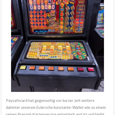
Paysafecard hat gegenseitig vor kurzer zeit weitere
dahinter unserem Eulersche konstante-Wallet wie zu einem
reinen Prepaid-Kartenservice entwickelt and ist und bleibt