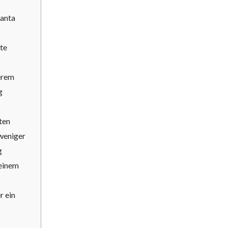
Santa
te
erem
g
ten
 weniger
g
 einem
r ein