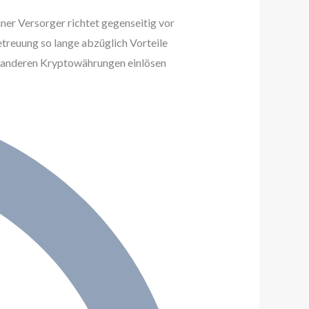
ner Versorger richtet gegenseitig vor
treuung so lange abzüglich Vorteile
r anderen Kryptowährungen einlösen