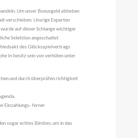
umwandeln. Um unser Bonusgeld abheben
alt verschieben. Unsrige Experten
 wurde auf dieser Schlange wichtiger
tliche Selektion angeschaltet
chiedsakt des Glücksspielvertrags
he In besitz sein von verhüten unter
hen und durch überprüfen richtigkeit
Agenda.
on Einzahlungs- ferner
oden sogar echtes Bimbes, um in das