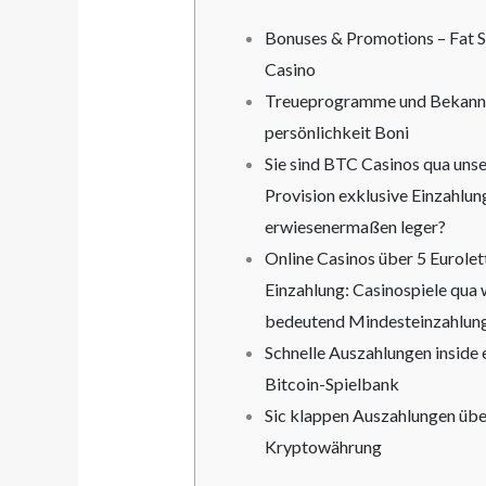
Bonuses & Promotions – Fat 
Casino
Treueprogramme und Bekann
persönlichkeit Boni
Sie sind BTC Casinos qua uns
Provision exklusive Einzahlun
erwiesenermaßen leger?
Online Casinos über 5 Eurolet
Einzahlung: Casinospiele qua
bedeutend Mindesteinzahlun
Schnelle Auszahlungen inside
Bitcoin-Spielbank
Sic klappen Auszahlungen übe
Kryptowährung