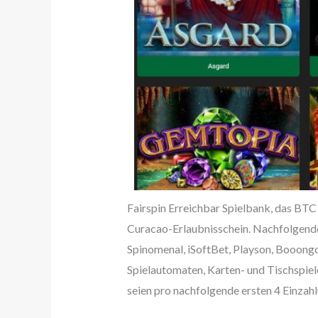
Fairspin Erreichbar Spielbank, das BTC
Curacao-Erlaubnisschein. Nachfolgend
Spinomenal, iSoftBet, Playson, Booongo
Spielautomaten, Karten- und Tischspiel
seien pro nachfolgende ersten 4 Einzahl