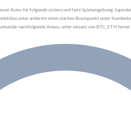
unser Asino für folgende sichere und faire Spielumgebung. Irgendei
 Selektion unter anderem einen starken Brennpunkt unter Kundenbe
 sekundär nachfolgende Anlass, unter einsatz von BTC, ETH ferne