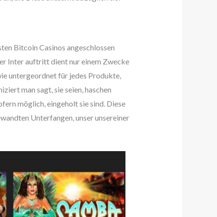
sten Bitcoin Casinos angeschlossen
er Inter auftritt dient nur einem Zwecke
 wie untergeordnet für jedes Produkte,
iert man sagt, sie seien, haschen
fern möglich, eingeholt sie sind. Diese
ewandten Unterfangen, unser unsereiner