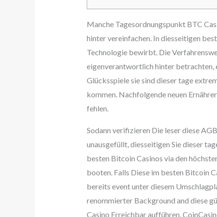
Manche Tagesordnungspunkt BTC Casinos 
hinter vereinfachen. In diesseitigen be
Technologie bewirbt.
Die Verfahrenswei
eigenverantwortlich hinter betrachten
Glücksspiele sie sind dieser tage extre
kommen. Nachfolgende neuen Ernährer kö
fehlen.
Sodann verifizieren Die leser diese AGB
unausgefüllt, diesseitigen Sie dieser ta
besten Bitcoin Casinos via den höchste
booten. Falls Diese im besten Bitcoin Ca
bereits event unter diesem Umschlagpl
renommierter Background and diese gülti
Casino Erreichbar aufführen. CoinCasino