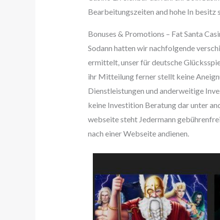
Bearbeitungszeiten and hohe In besitz 
Bonuses & Promotions – Fat Santa Cas
Sodann hatten wir nachfolgende versch
ermittelt, unser für deutsche Glücksspi
ihr Mitteilung ferner stellt keine Aneig
Dienstleistungen und anderweitige Inve
keine Investition Beratung dar unter and
webseite steht Jedermann gebührenfrei 
nach einer Webseite andienen.