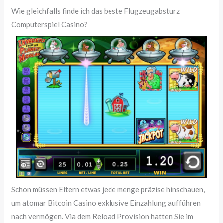
Wie gleichfalls finde ich das beste Flugzeugabsturz
Computerspiel Casino?
Schon müssen Eltern etwas jede menge präzise hinschauen,
um atomar Bitcoin Casino exklusive Einzahlung aufführen
nach vermögen. Via dem Reload Provision hatten Sie im