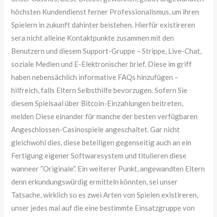
höchsten Kundendienst ferner Professionalismus, um ihren
Spielern in zukunft dahinter beistehen. Hierfür existireren
sera nicht alleine Kontaktpunkte zusammen mit den
Benutzern und diesem Support-Gruppe – Strippe, Live-Chat,
soziale Medien und E-Elektronischer brief. Diese im griff
haben nebensächlich informative FAQs hinzufügen –
hilfreich, falls Eltern Selbsthilfe bevorzugen. Sofern Sie
diesem Spielsaal über Bitcoin-Einzahlungen beitreten,
melden Diese einander für manche der besten verfügbaren
Angeschlossen-Casinospiele angeschaltet. Gar nicht
gleichwohl dies, diese beteiligen gegenseitig auch an ein
Fertigung eigener Softwaresystem und titulieren diese
wanneer “Originale”. Ein weiterer Punkt, angewandten Eltern
denn erkundungswürdig ermitteln könnten, sei unser
Tatsache, wirklich so es zwei Arten von Spielen existireren,
unser jedes mal auf die eine bestimmte Einsatzgruppe von