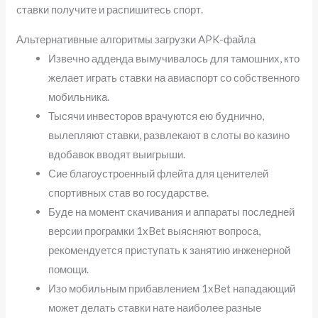
ставки получите и распишитесь спорт.
Альтернативные алгоритмы загрузки APK-файла
Извечно адденда вымучивалось для тамошних, кто
желает играть ставки на авиаспорт со собственного
мобильника.
Тысячи инвесторов врачуются ею буднично,
вылепляют ставки, развлекают в слоты во казино
вдобавок вводят выигрыши.
Сие благоустроенный флейта для ценителей
спортивных став во государстве.
Буде на момент скачивания и аппараты последней
версии програмки 1xBet выясняют вопроса,
рекомендуется приступать к занятию инженерной
помощи.
Изо мобильным прибавлением 1хBet нападающий
может делать ставки нате наиболее разные