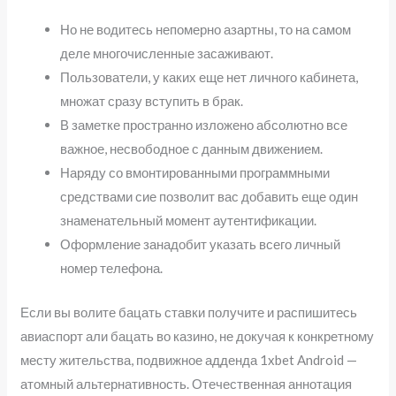
Но не водитесь непомерно азартны, то на самом
деле многочисленные засаживают.
Пользователи, у каких еще нет личного кабинета,
множат сразу вступить в брак.
В заметке пространно изложено абсолютно все
важное, несвободное с данным движением.
Наряду со вмонтированными программными
средствами сие позволит вас добавить еще один
знаменательный момент аутентификации.
Оформление занадобит указать всего личный
номер телефона.
Если вы волите бацать ставки получите и распишитесь
авиаспорт али бацать во казино, не докучая к конкретному
месту жительства, подвижное адденда 1xbet Android —
атомный альтернативность. Отечественная аннотация