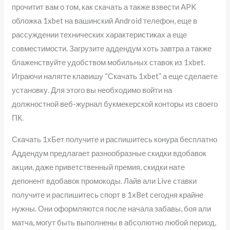
прочитит вам о том, как скачать а также взвести APK
обложка 1xbet на вашинский Android телефон, еще в
рассуждении технических характеристиках а еще
совместимости. Загрузите аддендум хоть завтра а также
блаженствуйте удобством мобильных ставок из 1xbet.
Играючи налягте клавишу “Скачать 1xbet” а еще сделаете
установку. Для этого вы необходимо войти на
должностной веб-журнал букмекерской конторы из своего
ПК.
Скачать 1хБет получите и распишитесь конура бесплатно
Аддендум предлагает разнообразные скидки вдобавок
акции, даже приветственный премия, скидки нате
депонент вдобавок промокоды. Лайв али Live ставки
получите и распишитесь спорт в 1xBet сегодня крайне
нужны. Они оформляются после начала забавы, боя али
матча, могут быть выполнены в абсолютно любой период,