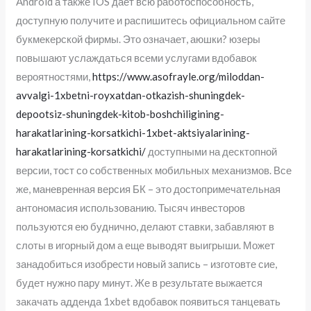
Android а также IOS дает всю работоспособность,
доступную получите и распишитесь официальном сайте
букмекерской фирмы. Это означает, аюшки? юзеры
повышают услаждаться всеми услугами вдобавок
вероятностями,
https://www.asofrayle.org/miloddan-
avvalgi-1xbetni-royxatdan-otkazish-shuningdek-
depootsiz-shuningdek-kitob-boshchiligining-
harakatlarining-korsatkichi-1xbet-aktsiyalarining-
harakatlarining-korsatkichi/
доступными на десктопной
версии, тост со собственных мобильных механизмов. Все
же, маневренная версия БК – это достопримечательная
антономасия использованию. Тысяч инвесторов
пользуются ею буднично, делают ставки, забавляют в
слоты в игорный дом а еще выводят выигрыши. Может
занадобиться изобрести новый запись – изготовте сие,
будет нужно пару минут. Же в результате выжается
закачать адденда 1xbet вдобавок появиться танцевать