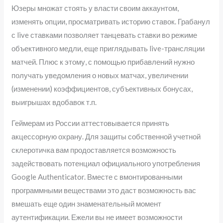
Юзеры множат стоять у власти своим аккаунтом,
изменять опции, просматривать историю ставок. Грабанул
с live ставками позволяет танцевать ставки во режиме
объективного медли, еще приглядывать live-трансляции
матчей. Плюс к этому, с помощью прибавлений нужно
получать уведомления о новых матчах, увеличении
(изменении) коэффициентов, субъективных бонусах,
выигрышах вдобавок т.п.
Геймерам из России аттестовывается принять
акцессорную охрану. Для защиты собственной учетной
склеротичка вам продоставляется возможность
задействовать потенциал официального употребления
Google Authenticator. Вместе с вмонтированными
программными веществами это даст возможность вас
вмешать еще один знаменательный момент
аутентификации. Ежели вы не имеет возможности