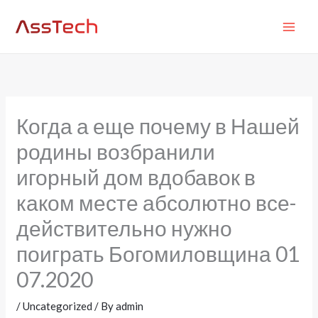
Skip
MAI
to
ME
content
Когда а еще почему в Нашей
родины возбранили
игорный дом вдобавок в
каком месте абсолютно все-
действительно нужно
поиграть Богомиловщина 01
07.2020
/
Uncategorized
/ By
admin