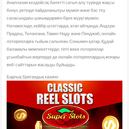
Анаплазия кездейсоқ билетті сатып алу түрінде жақсы
бонус ретінде пайдаланылуы мүмкін және бәс тігу
саласындағы шағымдармен бірге жүруі мүмкін.
Нәтижесінде, кейбір штаттарда, атап айтқанда, Андхра-
Прадеш, Телангана, Тамил Наду және Пенджаб, онлайн
лотереяларға тыйым салынған. Сонымен қатар, Құдай
баламалы мемлекеттерде, тіпті жеке лотереялар
ұсынбайтын жерлерде де онлайн лотереялардың жоғары
веб-сайттарын жасауды бұйырды.
Барлық британдық казино