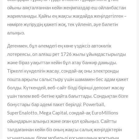
ойыны аяқталғаннан кейін жеңімпаздар еш ойланбастан
жарияланады. Қайғы ең жақсы жағдайда жеңілдетілген –
нөмірге жүгірудің қажеті жоқ, тек үйленіп, әуе билетін
алыңыз.
Дегенмен, бұл әлемдегі ең көне үздіксіз автокөлік
лотереясы, ол алғаш рет 1726 жылы ұйымдастырылды
және біраз уақыттан кейін бұл атау банкир дамыды.
Тіркелгі күнделігін жасау, сондай-ақ оны электронды
пошта арқылы салыстыру үшін шамамен бес адам қажет
болды. Күткендей, веб-сайт бізді бірінші депозит жасау
үшін төлем веб-бетіне қайта бағыттады. Сондықтан бізге
бонустары бар әдемі пакет берілді: Powerball,
SuperEnalotto, Mega Capital, сондай-ақ EuroMillions
ойындарын алыңыз және оған қол қойыңыз. Сайтты
талдағаннан кейін біз оның жақсы салық жеңілдіктерін
ұсынатынын, бірақ мобильді қосымшаның жоқтығын