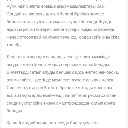
мүмкіндігі сияқты ерекше айырмашылықтары бар.
Сондай-ақ, жиі жеңілдіктер белгілі бір баға немесе
билеттер саны үшін автоматты түрде беріледі. Жүлде
ақшасы ресми лотерея операторлары арқылы беріледі
және лотерея веб-сайтына төленеді, содан кейін оны сізге
төлейді.
Делегаттар парақта сандарды енгізуі керек, мүмкіндік
неғұрлым көп болса, жеңіс соғұрлым жоғары болады.
Билеттерді сатып алуды бөлшек сауда нүктесінен басқа,
ресми сайттың үстінде мемлекет жүзеге асыруы керек.
Сонымен қатар, ол Stoloto брендіне жатады және оны
ессіз атақты адам емдемейді. Билеттерді ресми сайттан,
сауда нүктелерінен және смартфондардан сатып алуға
болады.
Қандай жағдайларда лотереяда билеу қауіпсіз