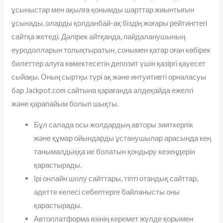
ұсыныстар мен ақылға қонымды шарттар жиынтығын
ұсынады, оларды қолданбай-ақ біздің жоғары рейтингтегі
сайтқа жетеді. Дәлірек айтқанда, пайдаланушының
еуродолларын толықтыратын, сонымен қатар оған көбірек
билеттер алуға көмектесетін депозит үшін қазіргі қауесет
сыйақы. Оның сыртқы түрі ақ және интуитивті орналасуы
бар Jackpot.com сайтына қарағанда әлдеқайда ежелгі
және қарапайым болып шықты.
Бұл салада осы жолдардың авторы зияткерлік
және құмар ойындарды ұстанушылар арасында кең
танымалдыққа ие болатын қондыру кезеңдерін
қарастырады.
Ірі онлайн шолу сайттары, тіпті отандық сайттар,
әдетте келесі себептерге байланысты оны
қарастырады.
Автоплатформа өзінің керемет жүлде қорымен