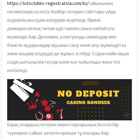
https://lotoclubkz-regestratsia.com/kz/
ойынының
нәтижелерін күтесіз. Кейбір лотерея сайттары үйде
өздерінің жылдам әзілдерін жүргізеді. Әрине,
демократиялық төлем әдістерінің санын көбейтуге
мүмкіндік бар. Дегенмен, электронды әмияндар мен
банктік аударымдар ақшаны салу және алу мүмкіндігі аз
және азырақ елдерде де жұмыс істейді. Содан кейін ақша
сіздің шотыңызға түседі және қол қойылады және тез
енгізіледі.
Бірақ олардың лотерея инвесторларының белгілі бір
түрлеріне сәйкес келетін ерекше тұлғалары бар.