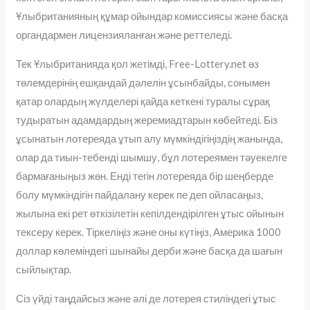
Ұлыбританияның құмар ойындар комиссиясы және басқа
органдармен лицензияланған және реттеледі.
Тек Ұлыбританияда қол жетімді, Free-Lottery.net өз
төлемдерінің ешқандай дәлелін ұсынбайды, сонымен
қатар олардың жүлделері қайда кеткені туралы сұрақ
тудыратын адамдардың жеремиадтарын көбейтеді. Біз
ұсынатын лотереяда ұтып алу мүмкіндігіңіздің жанында,
олар да тиын-тебенді шымшу, бұл лотереямен тәуекелге
бармағаныңыз жөн. Енді тегін лотереяда бір шеңберде
болу мүмкіндігін пайдалану керек пе деп ойласаңыз,
жылына екі рет өткізілетін кепілдендірілген ұтыс ойынын
тексеру керек. Тіркеліңіз және оны күтіңіз, Америка 1000
доллар көлеміндегі шынайы дерби және басқа да шағын
сыйлықтар.
Сіз үйді таңдайсыз және әлі де лотерея стиліндегі ұтыс