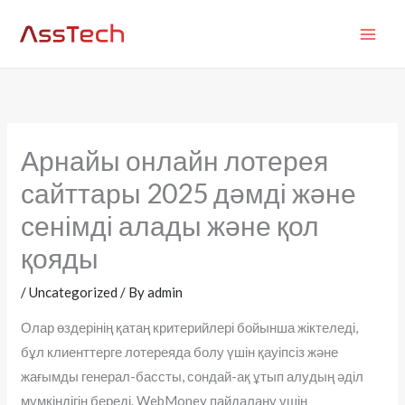
Skip
MAI
to
ME
content
Арнайы онлайн лотерея
сайттары 2025 дәмді және
сенімді алады және қол
қояды
/
Uncategorized
/ By
admin
Олар өздерінің қатаң критерийлері бойынша жіктеледі,
бұл клиенттерге лотереяда болу үшін қауіпсіз және
жағымды генерал-бассты, сондай-ақ ұтып алудың әділ
мүмкіндігін береді. WebMoney пайдалану үшін