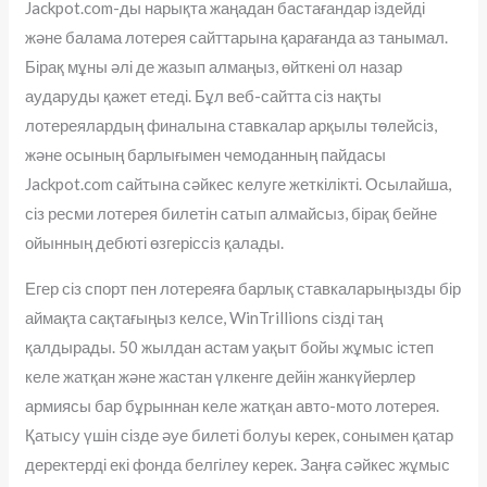
Jackpot.com-ды нарықта жаңадан бастағандар іздейді
және балама лотерея сайттарына қарағанда аз танымал.
Бірақ мұны әлі де жазып алмаңыз, өйткені ол назар
аударуды қажет етеді. Бұл веб-сайтта сіз нақты
лотереялардың финалына ставкалар арқылы төлейсіз,
және осының барлығымен чемоданның пайдасы
Jackpot.com сайтына сәйкес келуге жеткілікті. Осылайша,
сіз ресми лотерея билетін сатып алмайсыз, бірақ бейне
ойынның дебюті өзгеріссіз қалады.
Егер сіз спорт пен лотереяға барлық ставкаларыңызды бір
аймақта сақтағыңыз келсе, WinTrillions сізді таң
қалдырады. 50 жылдан астам уақыт бойы жұмыс істеп
келе жатқан және жастан үлкенге дейін жанкүйерлер
армиясы бар бұрыннан келе жатқан авто-мото лотерея.
Қатысу үшін сізде әуе билеті болуы керек, сонымен қатар
деректерді екі фонда белгілеу керек. Заңға сәйкес жұмыс