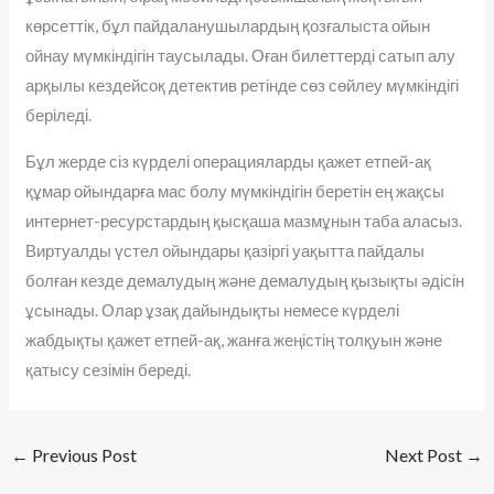
көрсеттік, бұл пайдаланушылардың қозғалыста ойын
ойнау мүмкіндігін таусылады. Оған билеттерді сатып алу
арқылы кездейсоқ детектив ретінде сөз сөйлеу мүмкіндігі
беріледі.
Бұл жерде сіз күрделі операцияларды қажет етпей-ақ
құмар ойындарға мас болу мүмкіндігін беретін ең жақсы
интернет-ресурстардың қысқаша мазмұнын таба аласыз.
Виртуалды үстел ойындары қазіргі уақытта пайдалы
болған кезде демалудың және демалудың қызықты әдісін
ұсынады. Олар ұзақ дайындықты немесе күрделі
жабдықты қажет етпей-ақ, жанға жеңістің толқуын және
қатысу сезімін береді.
←
Previous Post
Next Post
→