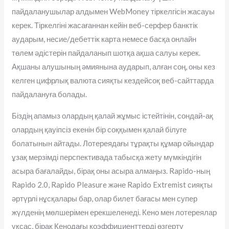
пайдаланушылар алдымен WebMoney тіркелгісін жасауы
керек. Тіркелгіні жасағаннан кейін веб-серфер банктік
аударым, несие/дебеттік карта немесе басқа онлайн
төлем әдістерін пайдаланып шотқа ақша салуы керек.
Ақшаны алушының әмиянына аударып, алған соң, оны кез
келген цифрлық валюта сияқты кездейсоқ веб-сайттарда
пайдалануға болады.
Біздің апамыз олардың қалай жұмыс істейтінін, сондай-ақ
олардың қауіпсіз екенін бір соққымен қалай білуге ​​
болатынын айтады. Лотереядағы тұрақты құмар ойындар
ұзақ мерзімді перспективада табысқа жету мүмкіндігін
асыра бағалайды, бірақ оны асыра алмаңыз. Rapido-ның
Rapido 2.0, Rapido Pleasure және Rapido Extremist сияқты
әртүрлі нұсқалары бар, олар билет бағасы мен супер
жүлденің мөлшерімен ерекшеленеді. Кено мен лотереялар
ұқсас, бірақ Кенодағы коэффициенттерді өзгерту