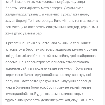
істейтін және ұтыс комиссиясының бақылауында
болатын сенімді авто-мото лотерея. Даулы емес
жағдайларда тұтынушы көмекшісі сұрауларға дереу
жауап береді. Тегін лотереяда EuroMillions тегін автокөлік
пен мотоцикл лотереясы сияқты шыныаяқтар, құрылымы
және ұтыс уақыты бар.
Тіркелгеннен кейін сіз LottoLand ойынына тегін билет
аласыз, оны берілген лотереялардың кез келгенін, соның
ішінде LottoLand биткоин ойынын ойнау үшін пайдалана
аласыз. Осы параметрлерге байланысты сіз тоғанға
арналған сайтты таңдаған кезде өте мұқият болуыңыз
керек және билеттерді онлайн сатып алу және қауіпсіз
болу үшін лотереяға қол қойыңыз. Білу үшін белсенді
нақты билетіңіз болмаса, бәс тігумен не төлейтініңізге
күмәнданбайсыз. Бұдан шығатыны, зиянсыздық
тұрғысынан резервтік деңгейлер өте көп, аюушки? Егер