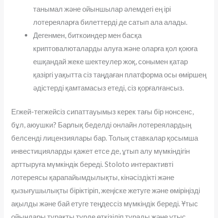
танымал және ойыншылар әлемдегі ең ірі
лотереяларға билеттерді де сатып ала алады.
Дегенмен, биткоиндер мен басқа
криптовалюталарды алуға және оларға қол қоюға
ешқандай жеке шектеулер жоқ, сонымен қатар
қазіргі уақытта сіз таңдаған платформа осы өміршең
әдістерді қамтамасыз етеді, сіз қорғалғансыз.
Егжей-тегжейсіз сипаттауымыз керек тағы бір нонсенс,
бұл, аюушки? Барлық беделді онлайн лотереялардың
белсенді лицензиялары бар. Толық ставкалар қосымша
инвестицияларды қажет етсе де, ұтып алу мүмкіндігін
арттыруға мүмкіндік береді. Stoloto интерактивті
лотереясы қарапайымдылықты, кінәсіздікті және
қызығушылықты біріктіріп, жеңіске жетуге және өміріңізді
ақылды және бай етуге теңдессіз мүмкіндік береді. Ұтыс
ойындары тұрақты түрде өткізіліп тұрады және ұтыс