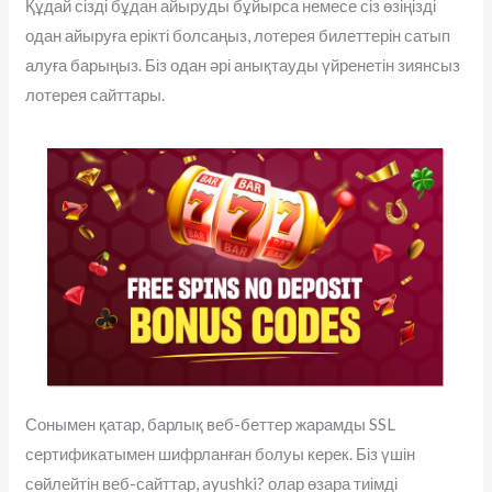
Құдай сізді бұдан айыруды бұйырса немесе сіз өзіңізді
одан айыруға ерікті болсаңыз, лотерея билеттерін сатып
алуға барыңыз. Біз одан әрі анықтауды үйренетін зиянсыз
лотерея сайттары.
Сонымен қатар, барлық веб-беттер жарамды SSL
сертификатымен шифрланған болуы керек. Біз үшін
сөйлейтін веб-сайттар, ayushki? олар өзара тиімді