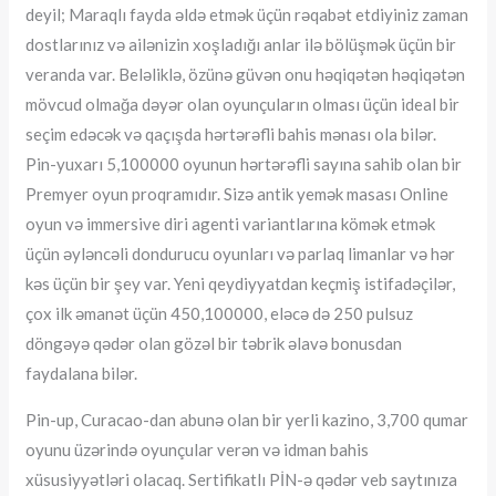
deyil; Maraqlı fayda əldə etmək üçün rəqabət etdiyiniz zaman
dostlarınız və ailənizin xoşladığı anlar ilə bölüşmək üçün bir
veranda var. Beləliklə, özünə güvən onu həqiqətən həqiqətən
mövcud olmağa dəyər olan oyunçuların olması üçün ideal bir
seçim edəcək və qaçışda hərtərəfli bahis mənası ola bilər.
Pin-yuxarı 5,100000 oyunun hərtərəfli sayına sahib olan bir
Premyer oyun proqramıdır. Sizə antik yemək masası Online
oyun və immersive diri agenti variantlarına kömək etmək
üçün əyləncəli dondurucu oyunları və parlaq limanlar və hər
kəs üçün bir şey var. Yeni qeydiyyatdan keçmiş istifadəçilər,
çox ilk əmanət üçün 450,100000, eləcə də 250 pulsuz
döngəyə qədər olan gözəl bir təbrik əlavə bonusdan
faydalana bilər.
Pin-up, Curacao-dan abunə olan bir yerli kazino, 3,700 qumar
oyunu üzərində oyunçular verən və idman bahis
xüsusiyyətləri olacaq. Sertifikatlı PİN-ə qədər veb saytınıza