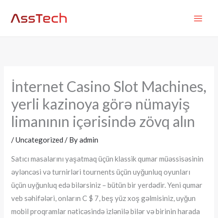
Skip
MAI
to
ME
content
İnternet Casino Slot Machines,
yerli kazinoya görə nümayiş
limanının içərisində zövq alın
/
Uncategorized
/ By
admin
Satıcı masalarını yaşatmaq üçün klassik qumar müəssisəsinin
əyləncəsi və turnirləri tournents üçün uyğunluq oyunları
üçün uyğunluq edə bilərsiniz – bütün bir yerdədir. Yeni qumar
veb səhifələri, onların C $ 7, beş yüz xoş gəlmisiniz, uyğun
mobil proqramlar nəticəsində izlənilə bilər və birinin harada