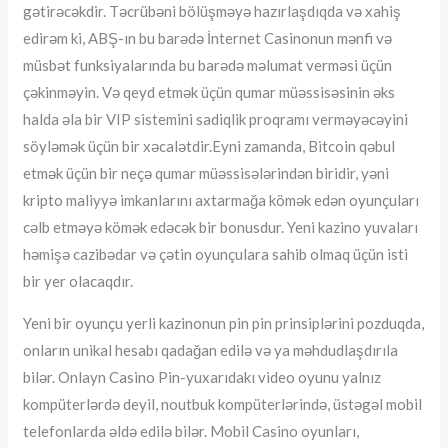
gətirəcəkdir. Təcrübəni bölüşməyə hazırlaşdıqda və xahiş
edirəm ki, ABŞ-ın bu barədə İnternet Casinonun mənfi və
müsbət funksiyalarında bu barədə məlumat verməsi üçün
çəkinməyin. Və qeyd etmək üçün qumar müəssisəsinin əks
halda əla bir VIP sistemini sadiqlik proqramı verməyəcəyini
söyləmək üçün bir xəcalətdir.Eyni zamanda, Bitcoin qəbul
etmək üçün bir neçə qumar müəssisələrindən biridir, yəni
kripto maliyyə imkanlarını axtarmağa kömək edən oyunçuları
cəlb etməyə kömək edəcək bir bonusdur. Yeni kazino yuvaları
həmişə cazibədar və çətin oyunçulara sahib olmaq üçün isti
bir yer olacaqdır.
Yeni bir oyunçu yerli kazinonun pin pin prinsiplərini pozduqda,
onların unikal hesabı qadağan edilə və ya məhdudlaşdırıla
bilər. Onlayn Casino Pin-yuxarıdakı video oyunu yalnız
kompüterlərdə deyil, noutbuk kompüterlərində, üstəgəl mobil
telefonlarda əldə edilə bilər. Mobil Casino oyunları,