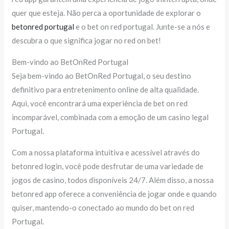
quer que esteja. Não perca a oportunidade de explorar o
betonred portugal
e o bet on red portugal. Junte-se a nós e
descubra o que significa jogar no red on bet!
Bem-vindo ao BetOnRed Portugal
Seja bem-vindo ao BetOnRed Portugal, o seu destino
definitivo para entretenimento online de alta qualidade.
Aqui, você encontrará uma experiência de bet on red
incomparável, combinada com a emoção de um casino legal
Portugal.
Com a nossa plataforma intuitiva e acessível através do
betonred login, você pode desfrutar de uma variedade de
jogos de casino, todos disponíveis 24/7. Além disso, a nossa
betonred app oferece a conveniência de jogar onde e quando
quiser, mantendo-o conectado ao mundo do bet on red
Portugal.