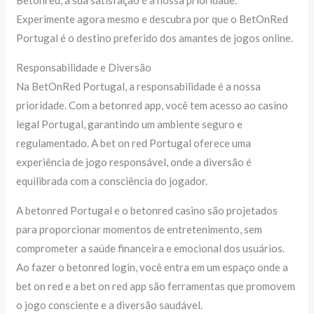
Betonred, a sua satisfação é a nossa prioridade.
Experimente agora mesmo e descubra por que o BetOnRed
Portugal é o destino preferido dos amantes de jogos online.
Responsabilidade e Diversão
Na BetOnRed Portugal, a responsabilidade é a nossa
prioridade. Com a betonred app, você tem acesso ao casino
legal Portugal, garantindo um ambiente seguro e
regulamentado. A bet on red Portugal oferece uma
experiência de jogo responsável, onde a diversão é
equilibrada com a consciência do jogador.
A betonred Portugal e o betonred casino são projetados
para proporcionar momentos de entretenimento, sem
comprometer a saúde financeira e emocional dos usuários.
Ao fazer o betonred login, você entra em um espaço onde a
bet on red e a bet on red app são ferramentas que promovem
o jogo consciente e a diversão saudável.