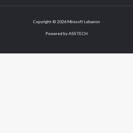
Copyright © 2026 Mirasoft Lebanon
Powered by ASSTECH