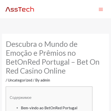
Skip
MAI
to
ME
content
Descubra o Mundo de
Emoção e Prêmios no
BetOnRed Portugal – Bet On
Red Casino Online
/
Uncategorized
/ By
admin
Содержимое
Bem-vindo ao BetOnRed Portugal