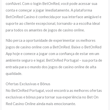
confiável. Com o login BetOnRed, você pode acessar sua
conta e começar a jogar imediatamente. A plataforma
BetOnRed Casino é conhecida por sua interface amigável e
suporte ao cliente excepcional, tornando-a a escolha ideal
para todos os amantes de jogos de casino online.
Não perca a oportunidade de experimentar os melhores
jogos de casino online com a BetOnRed. Baixe o BetOnRed
App hoje e comece a jogar com a confiança de estar em um
ambiente seguro e legal. BetOnRed Portugal – sua porta de
entrada para o mundo dos jogos de casino online de alta
qualidade.
Ofertas Exclusivas e Bônus
No BetOnRed Portugal, você encontra as melhores ofertas
exclusivas e bônus para tornar sua experiência no Bet On
Red Casino Online ainda mais emocionante.