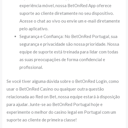
experiência móvel, nossa BetOnRed App oferece
suporte ao cliente diretamente no seu dispositivo.
Acesse o chat ao vivo ou envie um e-mail diretamente
pelo aplicativo.
Segurança e Confiança: No BetOnRed Portugal, sua
segurança e privacidade são nossa prioridade. Nossa
equipe de suporte está treinada para lidar com todas
as suas preocupações de forma confidencial e
profissional.
Se você tiver alguma dúvida sobre o BetOnRed Login, como
usar o BetOnRed Casino ou qualquer outra questão
relacionada ao Red on Bet, nossa equipe estará à disposição
para ajudar. Junte-se ao BetOnRed Portugal hoje e
experimente o melhor do casino legal em Portugal com um
suporte ao cliente de primeira classe!