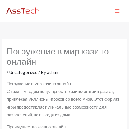
Skip
MAI
to
ME
content
Погружение в мир казино
онлайн
/
Uncategorized
/ By
admin
Погружение в мир казино онлайн
С каждым годом популярность
казино онлайн
растет,
привлекая миллионы игроков со всего мира. Этот формат
игры предоставляет уникальные возможности для
развлечений, не выходя из дома.
Преимущества казино онлайн