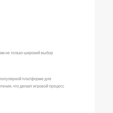
там не только широкий выбор
 популярной платформе для
тения, что делает игровой процесс