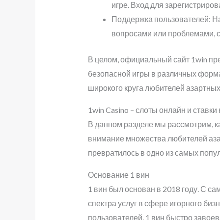
игре. Вход для зарегистриро
Поддержка пользователей: На
вопросами или проблемами, 
В целом, официальный сайт 1win п
безопасной игры в различных форма
широкого круга любителей азартных
1win Casino – слоты онлайн и ставки
В данном разделе мы рассмотрим, ка
внимание множества любителей азар
превратилось в одно из самых попул
Основание 1 вин
1 вин был основан в 2018 году. С с
спектра услуг в сфере игорного би
пользователей, 1 вин быстро завоев