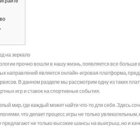
играйте
тво
ь
од на зеркало
ологии прочно вошли в нашу жизнь, появляется все больше 
рных направлений является онлайн-игровая платформа, пре
висов. В данном разделе мы рассмотрим одну из таких пла
ртных игр и ставок на спортивные события.
а целый мир, где каждый может найти что-то для себя. Здесь 
огиями, что делает процесс игры не только увлекательным,
е предлагают не только высокие шансы на выигрыш, но и ка