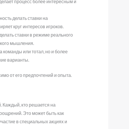
о делает процесс более интересным и
ость делать ставки на
иряет круг интересов игроков.
 делать ставки в режиме реального
ского мышления.
а команды или тотал, но и более
кие варианты.
имо от его предпочтений и опыта.
. Каждый, кто решается на
оощрений. Это может быть как
участие в специальных акциях и