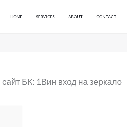
HOME
SERVICES
ABOUT
CONTACT
сайт БК: 1Вин вход на зеркало