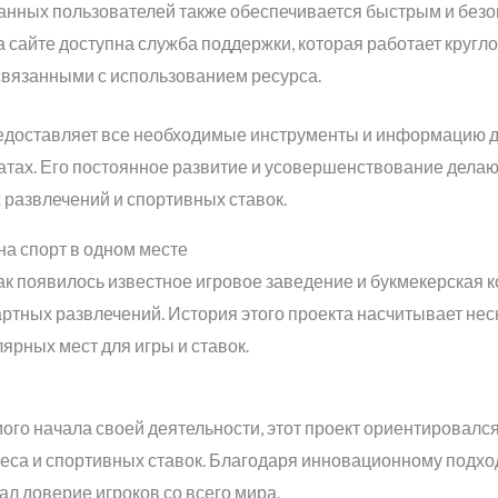
ванных пользователей также обеспечивается быстрым и без
 сайте доступна служба поддержки, которая работает кругло
связанными с использованием ресурса.
редоставляет все необходимые инструменты и информацию 
тах. Его постоянное развитие и усовершенствование делаю
 развлечений и спортивных ставок.
 на спорт в одном месте
к появилось известное игровое заведение и букмекерская к
тных развлечений. История этого проекта насчитывает неско
ярных мест для игры и ставок.
амого начала своей деятельности, этот проект ориентировал
знеса и спортивных ставок. Благодаря инновационному подх
ал доверие игроков со всего мира.