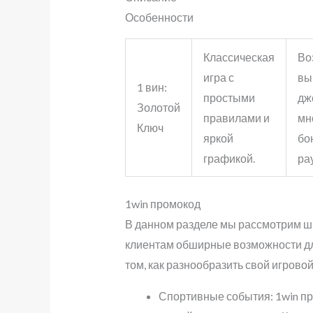
Особенности
Классическая
Во
игра с
вы
1 вин:
простыми
дж
Золотой
правилами и
мн
Ключ
яркой
бо
графикой.
ра
1win промокод
В данном разделе мы рассмотрим ши
клиентам обширные возможности дл
том, как разнообразить свой игров
Спортивные события: 1win пре