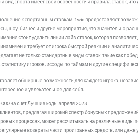
ый вид спорта имеет свои особенности и правила ставок, чт
олнение к спортивным ставкам, 1win предоставляет возможн
сы, шоу-бизнес и другие мероприятия, что значительно расш
имание стоит уделить линии лайв ставок, которая позволяет
динамичен и требует от игрока быстрой реакции и аналитиче
длагает не только стандартные виды ставок, такие как побед
 статистику игроков, исходы по таймам и другие специфичес
ставляет обширные возможности для каждого игрока, независ
нтересное и увлекательное для себя.
000 на счет Лучшие коды апреля 2023
х клиентов, предлагая широкий спектр бонусных предложений
игровых процессах, может рассчитывать на различные виды п
 регулярные возвраты части проигранных средств, или даже 