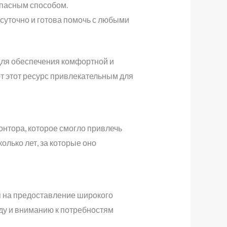
опасным способом.
суточно и готова помочь с любыми
для обеспечения комфортной и
т этот ресурс привлекательным для
онтора, которое смогло привлечь
лько лет, за которые оно
ся на предоставление широкого
оду и вниманию к потребностям