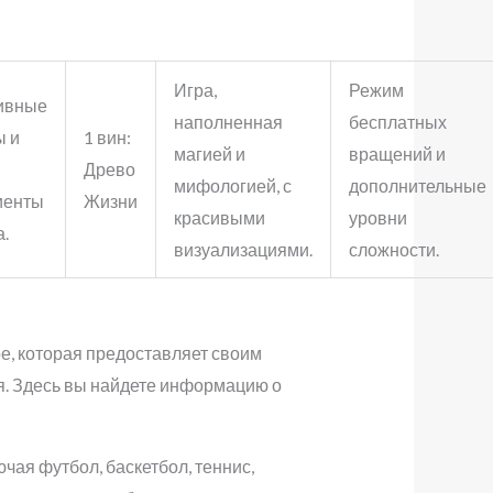
Игра,
Режим
ивные
наполненная
бесплатных
ы и
1 вин:
магией и
вращений и
Древо
мифологией, с
дополнительные
иенты
Жизни
красивыми
уровни
.
визуализациями.
сложности.
е, которая предоставляет своим
я. Здесь вы найдете информацию о
чая футбол, баскетбол, теннис,