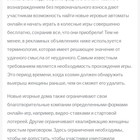
вознаграждением без первоначального взноса дают
участникам возможность найти новые игровые автоматы
онлайн и начать играть в колесные игры совершенно
бесплатно, сохранив все, что они приобрели! Тем не
менее, в рекламных объявлениях ниже используется
терминология, которая имеет решающее значение от
удачного смысла от неудачного. Самым известным
требованием является необходимость прохождения игры.
Это период времени, когда хозяин должен обнаружить
выигрыш женщины раньше, чем он сможет его удалить.
Новые игорные дома также ограничивают свои
благотворительные компании определенными формами
онлайн-игр, например, видео-ставками и стартовой
лотереей. Другие ограничивают квалификацию женщины
простым приговором. Здесь ограничения необходимы,
чтобы не допустить, чтобы участники уничтожили