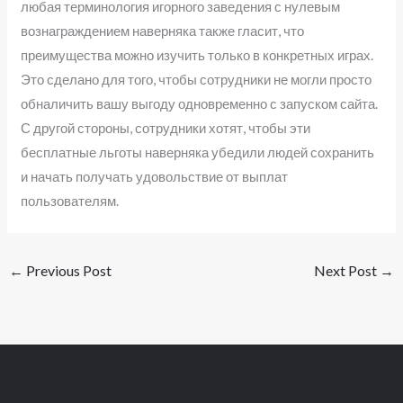
любая терминология игорного заведения с нулевым
вознаграждением наверняка также гласит, что
преимущества можно изучить только в конкретных играх.
Это сделано для того, чтобы сотрудники не могли просто
обналичить вашу выгоду одновременно с запуском сайта.
С другой стороны, сотрудники хотят, чтобы эти
бесплатные льготы наверняка убедили людей сохранить
и начать получать удовольствие от выплат
пользователям.
←
Previous Post
Next Post
→