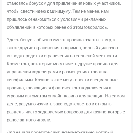
становясь бонусом для привлечения новых участников,
чтобы свести идею к минимуму. Тем не менее, нам
пришлось ознакомиться с условиями рекламных
объявлений, в которых ранее об этом говорилось.
Здесь бонусы обычно имеют правила азартных игр, а
также другие ограничения, например, полный диапазон
вывода средств и ограничения по сельской местности.
Кроме того, некоторые могут иметь другие правила для
управления видеоиграми и размещения ставок на
кинофильмы. Казино также могут ввести специальные
правила, касающиеся фактического подключения к
игровым автоматам онлайн-казино для женщин. На самом
деле, разумно изучить законодательство и открыть
разделы часто задаваемых вопросов для казино, которые
ранее активно играли.
Для начала посетите сайт интернет-казино, который