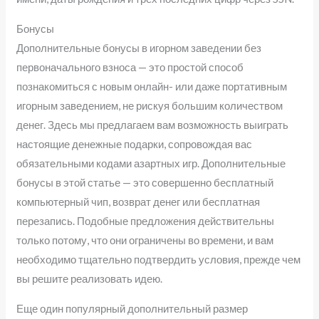
Бонусы
Дополнительные бонусы в игорном заведении без
первоначального взноса — это простой способ
познакомиться с новым онлайн- или даже портативным
игорным заведением, не рискуя большим количеством
денег. Здесь мы предлагаем вам возможность выиграть
настоящие денежные подарки, сопровождая вас
обязательными кодами азартных игр. Дополнительные
бонусы в этой статье — это совершенно бесплатный
компьютерный чип, возврат денег или бесплатная
перезапись. Подобные предложения действительны
только потому, что они ограничены во времени, и вам
необходимо тщательно подтвердить условия, прежде чем
вы решите реализовать идею.
Еще один популярный дополнительный размер