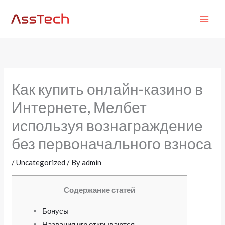
Skip
MAI
to
ME
content
Как купить онлайн-казино в
Интернете, Мелбет
используя вознаграждение
без первоначального взноса
/
Uncategorized
/ By
admin
Содержание статей
Бонусы
Названия игр открываются