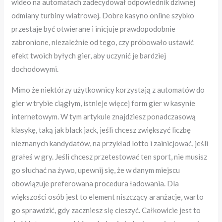
wideo na automatach zadecydował odpowiednik dziwnej
odmiany turbiny wiatrowej. Dobre kasyno online szybko
przestaje być otwierane i inicjuje prawdopodobnie
zabronione, niezależnie od tego, czy próbowało ustawić
efekt twoich byłych gier, aby uczynić je bardziej
dochodowymi.
Mimo że niektórzy użytkownicy korzystają z automatów do
gier w trybie ciągłym, istnieje więcej form gier w kasynie
internetowym. W tym artykule znajdziesz ponadczasową
klasykę, taką jak black jack, jeśli chcesz zwiększyć liczbę
nieznanych kandydatów, na przykład lotto i zainicjować, jeśli
grałeś w gry. Jeśli chcesz przetestować ten sport, nie musisz
go słuchać na żywo, upewnij się, że w danym miejscu
obowiązuje preferowana procedura ładowania. Dla
większości osób jest to element niszczący aranżacje, warto
go sprawdzić, gdy zaczniesz się cieszyć. Całkowicie jest to