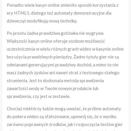
Ponadto wiele kasyn online zmieniło sposób korzystania z
ery HTML5, dlatego też automaty demonstracyjne dla
dziewcząt modyfikują nową technikę.
Po prostu żadna prawdziwa gotówka nie wygrywa
Większość kasyn online oferuje osobom możliwość
uczestniczenia w wielu różnych grach wideo w kasynie online
bez użycia prawdziwych pieniędzy. Żadne tytuły gier nie są
odmianami generującymi prawdziwy dochód, a mimo to nie
masz żadnych zysków ani nawet strat z testowego stałego
strumienia. Jest to doskonała metoda sprawdzenia
zawartości wody w Twoim nowym produkcie lub
sprawdzenia, czy jest w zestawie.
Chociaż niektórzy ludzie mogą uważać, że próbne automaty
do pokera wideo są sfałszowane, upewnij się, że o wyniku
zarówno poprawnych środków, jak i rozpoczęcia testów gier