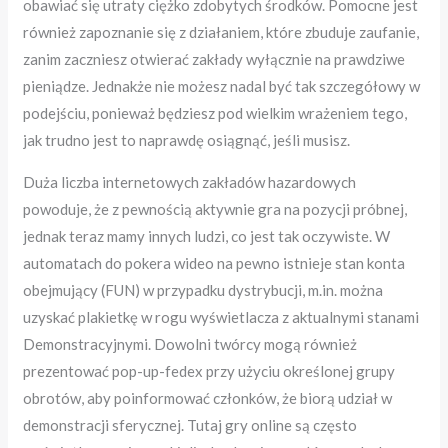
obawiać się utraty ciężko zdobytych środków. Pomocne jest
również zapoznanie się z działaniem, które zbuduje zaufanie,
zanim zaczniesz otwierać zakłady wyłącznie na prawdziwe
pieniądze. Jednakże nie możesz nadal być tak szczegółowy w
podejściu, ponieważ będziesz pod wielkim wrażeniem tego,
jak trudno jest to naprawdę osiągnąć, jeśli musisz.
Duża liczba internetowych zakładów hazardowych
powoduje, że z pewnością aktywnie gra na pozycji próbnej,
jednak teraz mamy innych ludzi, co jest tak oczywiste. W
automatach do pokera wideo na pewno istnieje stan konta
obejmujący (FUN) w przypadku dystrybucji, m.in. można
uzyskać plakietkę w rogu wyświetlacza z aktualnymi stanami
Demonstracyjnymi. Dowolni twórcy mogą również
prezentować pop-up-fedex przy użyciu określonej grupy
obrotów, aby poinformować członków, że biorą udział w
demonstracji sferycznej. Tutaj gry online są często