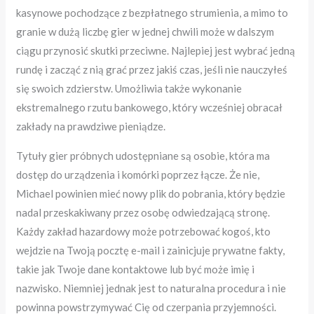
kasynowe pochodzące z bezpłatnego strumienia, a mimo to
granie w dużą liczbę gier w jednej chwili może w dalszym
ciągu przynosić skutki przeciwne. Najlepiej jest wybrać jedną
rundę i zacząć z nią grać przez jakiś czas, jeśli nie nauczyłeś
się swoich zdzierstw. Umożliwia także wykonanie
ekstremalnego rzutu bankowego, który wcześniej obracał
zakłady na prawdziwe pieniądze.
Tytuły gier próbnych udostępniane są osobie, która ma
dostęp do urządzenia i komórki poprzez łącze. Że nie,
Michael powinien mieć nowy plik do pobrania, który będzie
nadal przeskakiwany przez osobę odwiedzającą stronę.
Każdy zakład hazardowy może potrzebować kogoś, kto
wejdzie na Twoją pocztę e-mail i zainicjuje prywatne fakty,
takie jak Twoje dane kontaktowe lub być może imię i
nazwisko. Niemniej jednak jest to naturalna procedura i nie
powinna powstrzymywać Cię od czerpania przyjemności.