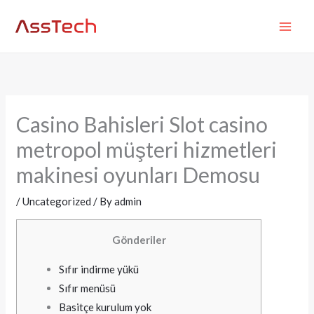
Skip
MAI
to
ME
content
Casino Bahisleri Slot casino
metropol müşteri hizmetleri
makinesi oyunları Demosu
/
Uncategorized
/ By
admin
Gönderiler
Sıfır indirme yükü
Sıfır menüsü
Basitçe kurulum yok