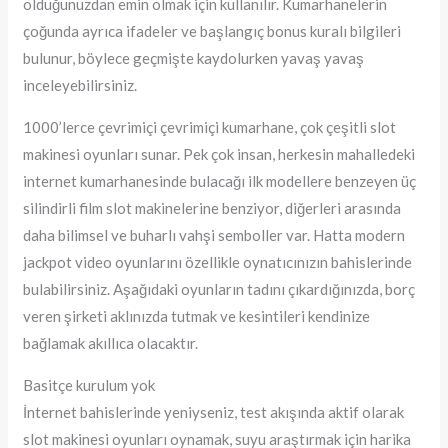
olduğunuzdan emin olmak için kullanılır. Kumarhanelerin
çoğunda ayrıca ifadeler ve başlangıç ​​bonus kuralı bilgileri
bulunur, böylece geçmişte kaydolurken yavaş yavaş
inceleyebilirsiniz.
1000’lerce çevrimiçi çevrimiçi kumarhane, çok çeşitli slot
makinesi oyunları sunar. Pek çok insan, herkesin mahalledeki
internet kumarhanesinde bulacağı ilk modellere benzeyen üç
silindirli film slot makinelerine benziyor, diğerleri arasında
daha bilimsel ve buharlı vahşi semboller var. Hatta modern
jackpot video oyunlarını özellikle oynatıcınızın bahislerinde
bulabilirsiniz. Aşağıdaki oyunların tadını çıkardığınızda, borç
veren şirketi aklınızda tutmak ve kesintileri kendinize
bağlamak akıllıca olacaktır.
Basitçe kurulum yok
İnternet bahislerinde yeniyseniz, test akışında aktif olarak
slot makinesi oyunları oynamak, suyu araştırmak için harika