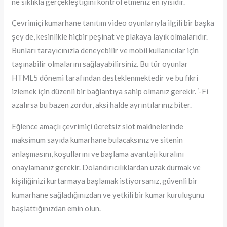
ne sıklıkla gerçekleştiğini kontrol etmeniz en iyisidir.
Çevrimiçi kumarhane tanıtım video oyunlarıyla ilgili bir başka
şey de, kesinlikle hiçbir peşinat ve plakaya layık olmalarıdır.
Bunları tarayıcınızla deneyebilir ve mobil kullanıcılar için
taşınabilir olmalarını sağlayabilirsiniz. Bu tür oyunlar
HTML5 dönemi tarafından desteklenmektedir ve bu fikri
izlemek için düzenli bir bağlantıya sahip olmanız gerekir. ‘-Fi
azalırsa bu bazen zordur, aksi halde ayrıntılarınız biter.
Eğlence amaçlı çevrimiçi ücretsiz slot makinelerinde
maksimum sayıda kumarhane bulacaksınız ve sitenin
anlaşmasını, koşullarını ve başlama avantajı kuralını
onaylamanız gerekir. Dolandırıcılıklardan uzak durmak ve
kişiliğinizi kurtarmaya başlamak istiyorsanız, güvenli bir
kumarhane sağladığınızdan ve yetkili bir kumar kuruluşunu
başlattığınızdan emin olun.