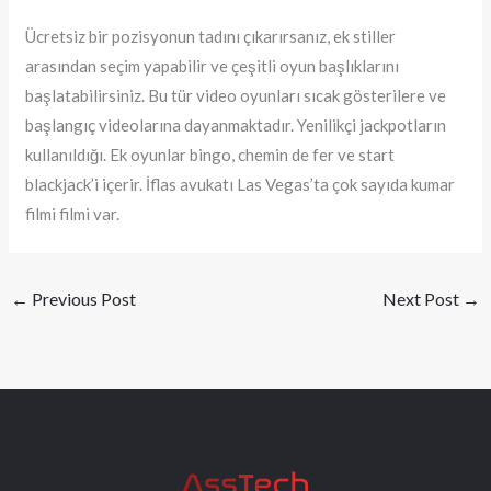
Ücretsiz bir pozisyonun tadını çıkarırsanız, ek stiller
arasından seçim yapabilir ve çeşitli oyun başlıklarını
başlatabilirsiniz. Bu tür video oyunları sıcak gösterilere ve
başlangıç ​​videolarına dayanmaktadır. Yenilikçi jackpotların
kullanıldığı. Ek oyunlar bingo, chemin de fer ve start
blackjack’i içerir. İflas avukatı Las Vegas’ta çok sayıda kumar
filmi filmi var.
←
Previous Post
Next Post
→