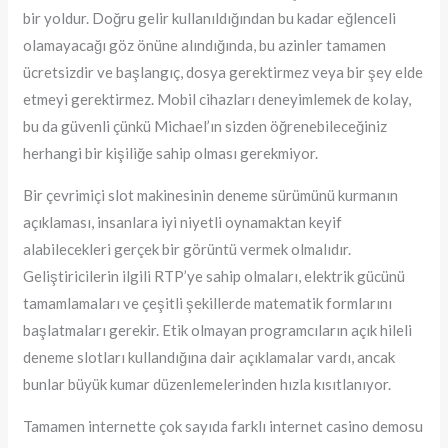
bir yoldur. Doğru gelir kullanıldığından bu kadar eğlenceli
olamayacağı göz önüne alındığında, bu azinler tamamen
ücretsizdir ve başlangıç, dosya gerektirmez veya bir şey elde
etmeyi gerektirmez. Mobil cihazları deneyimlemek de kolay,
bu da güvenli çünkü Michael’ın sizden öğrenebileceğiniz
herhangi bir kişiliğe sahip olması gerekmiyor.
Bir çevrimiçi slot makinesinin deneme sürümünü kurmanın
açıklaması, insanlara iyi niyetli oynamaktan keyif
alabilecekleri gerçek bir görüntü vermek olmalıdır.
Geliştiricilerin ilgili RTP’ye sahip olmaları, elektrik gücünü
tamamlamaları ve çeşitli şekillerde matematik formlarını
başlatmaları gerekir. Etik olmayan programcıların açık hileli
deneme slotları kullandığına dair açıklamalar vardı, ancak
bunlar büyük kumar düzenlemelerinden hızla kısıtlanıyor.
Tamamen internette çok sayıda farklı internet casino demosu