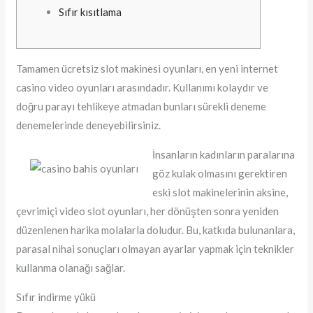
Sıfır kısıtlama
Tamamen ücretsiz slot makinesi oyunları, en yeni internet
casino video oyunları arasındadır. Kullanımı kolaydır ve
doğru parayı tehlikeye atmadan bunları sürekli deneme
denemelerinde deneyebilirsiniz.
İnsanların kadınların paralarına
göz kulak olmasını gerektiren
eski slot makinelerinin aksine,
çevrimiçi video slot oyunları, her dönüşten sonra yeniden
düzenlenen harika molalarla doludur.
Bu, katkıda bulunanlara,
parasal nihai sonuçları olmayan ayarlar yapmak için teknikler
kullanma olanağı sağlar.
Sıfır indirme yükü