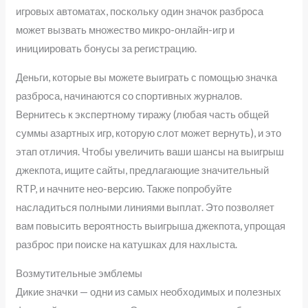
игровых автоматах, поскольку один значок разброса
может вызвать множество микро-онлайн-игр и
инициировать бонусы за регистрацию.
Деньги, которые вы можете выиграть с помощью значка
разброса, начинаются со спортивных журналов.
Вернитесь к экспертному тиражу (любая часть общей
суммы азартных игр, которую слот может вернуть), и это
этап отличия. Чтобы увеличить ваши шансы на выигрыш
джекпота, ищите сайты, предлагающие значительный
RTP, и начните нео-версию. Также попробуйте
насладиться полными линиями выплат. Это позволяет
вам повысить вероятность выигрыша джекпота, упрощая
разброс при поиске на катушках для нахлыста.
Возмутительные эмблемы
Дикие значки — одни из самых необходимых и полезных