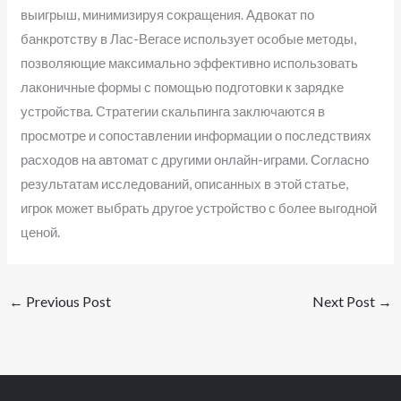
выигрыш, минимизируя сокращения. Адвокат по
банкротству в Лас-Вегасе использует особые методы,
позволяющие максимально эффективно использовать
лаконичные формы с помощью подготовки к зарядке
устройства. Стратегии скальпинга заключаются в
просмотре и сопоставлении информации о последствиях
расходов на автомат с другими онлайн-играми. Согласно
результатам исследований, описанных в этой статье,
игрок может выбрать другое устройство с более выгодной
ценой.
←
Previous Post
Next Post
→