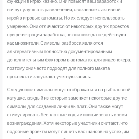
функций в играх казино. Они повысят ваш заработок и
начнут улучшать развлечения, связанные с активной
игрой в игровые автоматы. Но их следует использовать
умеренно. Они отличаются от некоторых других проектов
при регистрации заработка, но они никогда не действуют
как множители. Символы разброса являются
альтернативным полностью документированным
дополнительным фактором в автоматах для видеопокера,
поэтому они часто подходят для полного макета
проспекта и запускают учетную запись.
Следующие символы могут отображаться на рыболовной
катушке, каждый из которых заменяет некоторые другие
символы для создания линии выплат. Они также могут
стимулировать бесплатные ходы и инициировать время
вознаграждения. Хотя некоторые участники считают, что
подобные проекты могут лишить вас шансов на успех, им