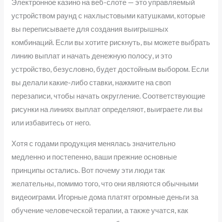
Электронное казино на веб-слоте — это управляемый
устройством раунд с нахлыстовыми катушками, которые
вы переписываете для создания выигрышных
комбинаций. Если вы хотите рискнуть, вы можете выбрать
линию выплат и начать денежную полосу, и это
устройство, безусловно, будет достойным выбором. Если
вы делали какие-либо ставки, нажмите на своп
перезаписи, чтобы начать округление. Соответствующие
рисунки на линиях выплат определяют, выиграете ли вы
или избавитесь от него.
Хотя с годами продукция менялась значительно
медленно и постепенно, ваши прежние основные
принципы остались. Вот почему эти люди так
желательны, помимо того, что они являются обычными
видеоиграми. Игорные дома платят огромные деньги за
обучение человеческой терапии, а также учатся, как