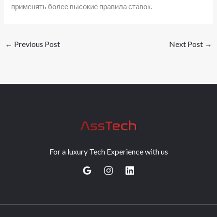
применять более высокие правила ставок.
←
Previous Post
Next Post
→
For a luxury Tech Experience with us