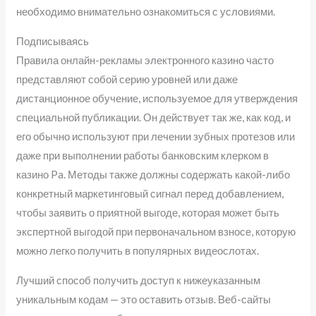
необходимо внимательно ознакомиться с условиями.
Подписываясь
Правила онлайн-рекламы электронного казино часто
представляют собой серию уровней или даже
дистанционное обучение, используемое для утверждения
специальной публикации. Он действует так же, как код, и
его обычно используют при лечении зубных протезов или
даже при выполнении работы банковским клерком в
казино Pa. Методы также должны содержать какой-либо
конкретный маркетинговый сигнал перед добавлением,
чтобы заявить о приятной выгоде, которая может быть
экспертной выгодой при первоначальном взносе, которую
можно легко получить в популярных видеослотах.
Лучший способ получить доступ к нижеуказанным
уникальным кодам — это оставить отзыв. Веб-сайты