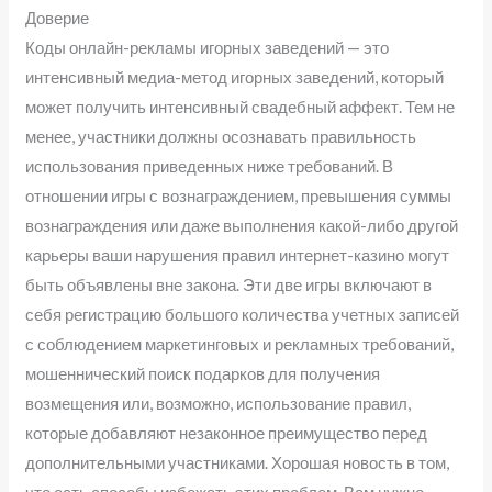
Доверие
Коды онлайн-рекламы игорных заведений — это
интенсивный медиа-метод игорных заведений, который
может получить интенсивный свадебный аффект. Тем не
менее, участники должны осознавать правильность
использования приведенных ниже требований. В
отношении игры с вознаграждением, превышения суммы
вознаграждения или даже выполнения какой-либо другой
карьеры ваши нарушения правил интернет-казино могут
быть объявлены вне закона. Эти две игры включают в
себя регистрацию большого количества учетных записей
с соблюдением маркетинговых и рекламных требований,
мошеннический поиск подарков для получения
возмещения или, возможно, использование правил,
которые добавляют незаконное преимущество перед
дополнительными участниками. Хорошая новость в том,
что есть способы избежать этих проблем. Вам нужно