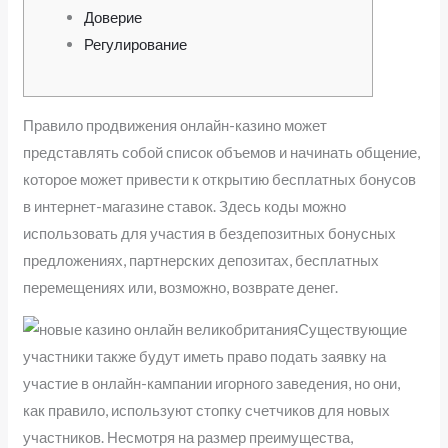
Доверие
Регулирование
Правило продвижения онлайн-казино может
представлять собой список объемов и начинать общение,
которое может привести к открытию бесплатных бонусов
в интернет-магазине ставок.
Здесь коды можно
использовать для участия в бездепозитных бонусных
предложениях, партнерских депозитах, бесплатных
перемещениях или, возможно, возврате денег.
Существующие
участники также будут иметь право подать заявку на
участие в онлайн-кампании игорного заведения, но они,
как правило, используют стопку счетчиков для новых
участников. Несмотря на размер преимущества,