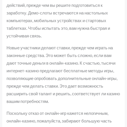
действий, прежде чем вы решите подготовиться к
заработку. Демо-слоты встречаются на настольных
компьютерах, мобильных устройствах и стартовых
таблетках. Чтобы испытать это, вам нужна быстрая и
устойчивая связь.
Новые участники делают ставки, прежде чем играть на
законные средства. Это может быть сложно, если вам
дают точные деньги в онлайн-казино. К счастью, тысячи
интернет-казино предлагают бесплатные методы игры,
позволяющие опробовать дополнительные онлайн-игры,
прежде чем делать ставки. Это дает возможность
расширить свой талант и решить, соответствует ли казино
вашим потребностям.
Поскольку отказ от онлайн-игр кажется нелогичным,
онлайн-казино, пожалуйста, забирают большую часть