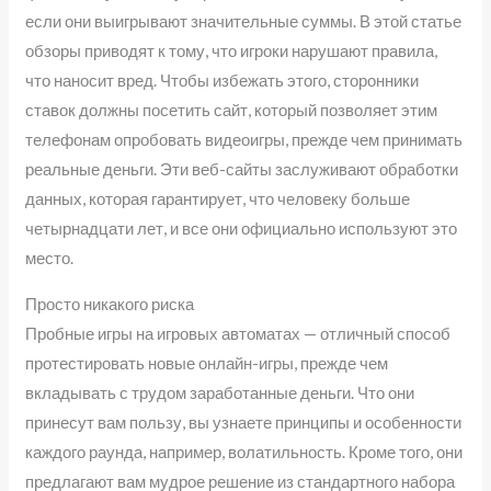
если они выигрывают значительные суммы. В этой статье
обзоры приводят к тому, что игроки нарушают правила,
что наносит вред. Чтобы избежать этого, сторонники
ставок должны посетить сайт, который позволяет этим
телефонам опробовать видеоигры, прежде чем принимать
реальные деньги. Эти веб-сайты заслуживают обработки
данных, которая гарантирует, что человеку больше
четырнадцати лет, и все они официально используют это
место.
Просто никакого риска
Пробные игры на игровых автоматах — отличный способ
протестировать новые онлайн-игры, прежде чем
вкладывать с трудом заработанные деньги. Что они
принесут вам пользу, вы узнаете принципы и особенности
каждого раунда, например, волатильность. Кроме того, они
предлагают вам мудрое решение из стандартного набора