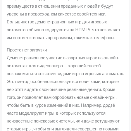
преимуществ в отношении преданных людей и будут
уверены в превосходном качестве своей техники.
Большинство демонстрационных игр для игровых
автоматов обычно кодируются на HTML5, что позволяет
им соответствовать программам, таким как телефоны.
Просто нет загрузки
Демонстрационное участие в азартных играх на онлайн-
автоматах для видеопокера — хороший способ
познакомиться со всеми видами игр на игровых автоматах.
Этот метод особенно используется новичками, которые
не хотят видеть свои бывшие реальные деньги. Кроме
того, он позволяет вам опробовать новые онлайн-игры,
чтобы быть в курсе изменений в них. Например, додзё
часто моделируют игры, в которых используются
неизвестные поисковые системы, или даже ретушируют
старые игры, чтобы они выглядели совершенно новыми.