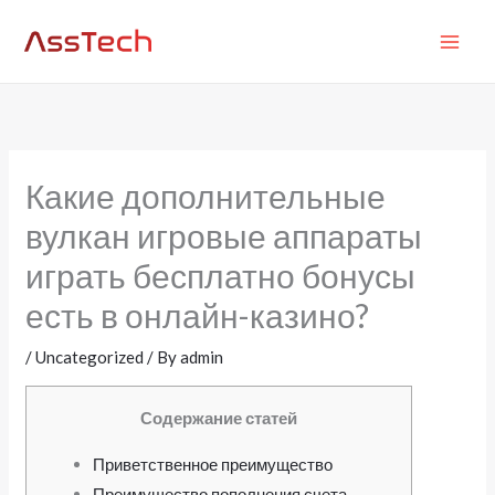
Skip
MAI
to
ME
content
Какие дополнительные
вулкан игровые аппараты
играть бесплатно бонусы
есть в онлайн-казино?
/
Uncategorized
/ By
admin
Содержание статей
Приветственное преимущество
Преимущество пополнения счета