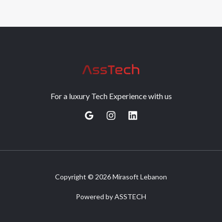
For a luxury Tech Experience with us
Copyright © 2026 Mirasoft Lebanon
Powered by ASSTECH