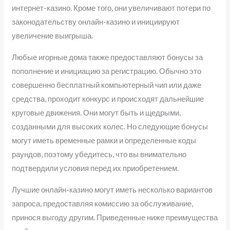
интернет-казино. Кроме того, они увеличивают потери по
законодательству онлайн-казино и инициируют
увеличение выигрыша.
Любые игорные дома также предоставляют бонусы за
пополнение и инициацию за регистрацию. Обычно это
совершенно бесплатный компьютерный чип или даже
средства, проходит конкурс и происходят дальнейшие
круговые движения. Они могут быть и щедрыми,
созданными для высоких колес. Но следующие бонусы
могут иметь временные рамки и определенные коды
раундов, поэтому убедитесь, что вы внимательно
подтвердили условия перед их приобретением.
Лучшие онлайн-казино могут иметь несколько вариантов
запроса, предоставляя комиссию за обслуживание,
принося выгоду другим. Приведенные ниже преимущества