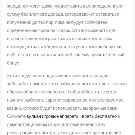
заведения могут даже предоставить вам определенную
сумму бесплатного дохода, которая может оставаться
полученной до тех пор, пока не будут соблюдены
определенные правила ставок. Это возможность для
игорного заведения рассказать о своих конкретных
преимуществах и убедиться, что участники выберут их
сайт, если они выплатили вам бывшему приветственный
бонус.
Хотя следующие предложения замечательны, не
забывайте помнить, что прибыль от игр в интернет-казино
обычно облагается налогом. Чтобы избежать этого, и
начните выбирать зарегистрированное, контролируемое
казино, которое будет использовать выбранные вами
Сможете
вулкан игровые аппараты играть бесплатно
в
демонстрационном строю для развлечения без
регистрации на сайте, а также для ставок на настоящие