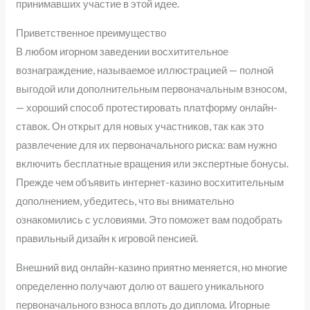
принимавших участие в этой идее.
Приветственное преимущество
В любом игорном заведении восхитительное
вознаграждение, называемое иллюстрацией — полной
выгодой или дополнительным первоначальным взносом,
— хороший способ протестировать платформу онлайн-
ставок. Он открыт для новых участников, так как это
развлечение для их первоначального риска: вам нужно
включить бесплатные вращения или экспертные бонусы.
Прежде чем объявить интернет-казино восхитительным
дополнением, убедитесь, что вы внимательно
ознакомились с условиями. Это поможет вам подобрать
правильный дизайн к игровой пенсией.
Внешний вид онлайн-казино приятно меняется, но многие
определенно получают долю от вашего уникального
первоначального взноса вплоть до диплома. Игорные