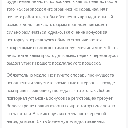
будет немедленно использовано в ваших деньгах после
того, как вы определите ограничение наращивания и
начнете работать, чтобы обеспечить принудительный
размер. Большая часть формы предложения может
сильно различаться, однако, включение бонусов за
повторную перезагрузку обычно ограничивается
конкретными возможностями получения или может быть
действительным просто для самых первых перезагрузок,
выдвинутых из вашего предлагаемого процесса.
Обязательно медленно изучите словарь преимуществ
пополнения и запустите временные интервалы, прежде
чем принять решение утверждать, что это так. Любая
повторная установка бонусов за регистрацию требует
более строгих правил азартных игр, с которыми сложно
согласиться. В таких случаях ожидание очередной
награды может быть более мудрым достижением.