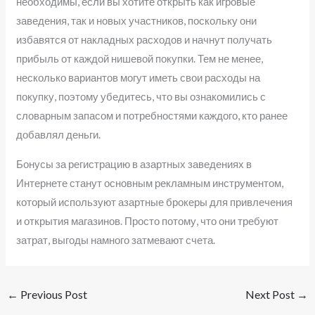
необходимы, если вы хотите открыть как игровые
заведения, так и новых участников, поскольку они
избавятся от накладных расходов и начнут получать
прибыль от каждой нишевой покупки. Тем не менее,
несколько вариантов могут иметь свои расходы на
покупку, поэтому убедитесь, что вы ознакомились с
словарным запасом и потребностями каждого, кто ранее
добавлял деньги.
Бонусы за регистрацию в азартных заведениях в
Интернете станут основным рекламным инструментом,
который используют азартные брокеры для привлечения
и открытия магазинов. Просто потому, что они требуют
затрат, выгоды намного затмевают счета.
←
Previous Post
Next Post
→