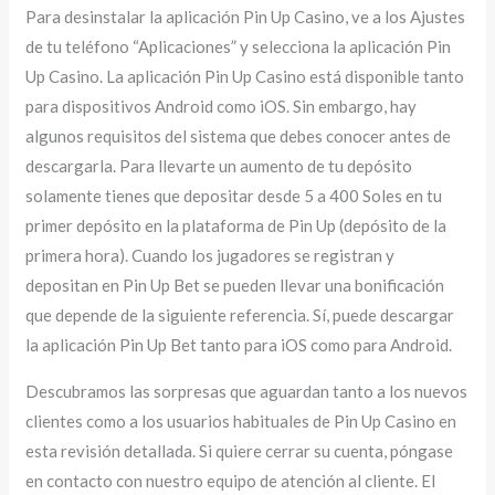
Para desinstalar la aplicación Pin Up Casino, ve a los Ajustes
de tu teléfono “Aplicaciones” y selecciona la aplicación Pin
Up Casino. La aplicación Pin Up Casino está disponible tanto
para dispositivos Android como iOS. Sin embargo, hay
algunos requisitos del sistema que debes conocer antes de
descargarla. Para llevarte un aumento de tu depósito
solamente tienes que depositar desde 5 a 400 Soles en tu
primer depósito en la plataforma de Pin Up (depósito de la
primera hora). Cuando los jugadores se registran y
depositan en Pin Up Bet se pueden llevar una bonificación
que depende de la siguiente referencia. Sí, puede descargar
la aplicación Pin Up Bet tanto para iOS como para Android.
Descubramos las sorpresas que aguardan tanto a los nuevos
clientes como a los usuarios habituales de Pin Up Casino en
esta revisión detallada. Si quiere cerrar su cuenta, póngase
en contacto con nuestro equipo de atención al cliente. El