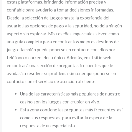
estas plataformas, brindando información precisa y
confiable para ayudarlo a tomar decisiones informadas.
Desde la selección de juegos hasta la experiencia del
usuario, las opciones de pago y la seguridad, no deja ningún
aspecto sin explorar. Mis reseñas imparciales sirven como
una guía completa para encontrar los mejores destinos de
juego. También puede ponerse en contacto con ellos por
teléfono o correo electrónico. Además, en el sitio web
encontrará una sección de preguntas frecuentes que le
ayudará a resolver su problema sin tener que ponerse en
contacto con el servicio de atención al cliente.
Una de las características más populares de nuestro
casino son los juegos con crupier en vivo.
Esta zona contiene las preguntas más frecuentes, así
como sus respuestas, para evitar la espera de la
respuesta de un especialista.