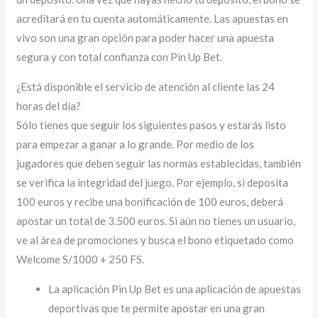
acreditará en tu cuenta automáticamente. Las apuestas en
vivo son una gran opción para poder hacer una apuesta
segura y con total confianza con Pin Up Bet.
¿Está disponible el servicio de atención al cliente las 24
horas del día?
Sólo tienes que seguir los siguientes pasos y estarás listo
para empezar a ganar a lo grande. Por medio de los
jugadores que deben seguir las normas establecidas, también
se verifica la integridad del juego. Por ejemplo, si deposita
100 euros y recibe una bonificación de 100 euros, deberá
apostar un total de 3.500 euros. Si aún no tienes un usuario,
ve al área de promociones y busca el bono etiquetado como
Welcome S/1000 + 250 FS.
La aplicación Pin Up Bet es una aplicación de apuestas
deportivas que te permite apostar en una gran