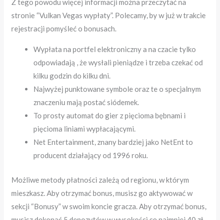
Z tego powodu więcej informacji można przeczytać na
stronie “Vulkan Vegas wypłaty”. Polecamy, by w już w trakcie
rejestracji pomyśleć o bonusach.
Wypłata na portfel elektroniczny a na czacie tylko
odpowiadają , że wysłali pieniądze i trzeba czekać od
kilku godzin do kilku dni.
Najwyżej punktowane symbole oraz te o specjalnym
znaczeniu mają postać siódemek.
To prosty automat do gier z pięcioma bębnami i
pięcioma liniami wypłacającymi.
Net Entertainment, znany bardziej jako NetEnt to
producent działający od 1996 roku.
Możliwe metody płatności zależą od regionu, w którym
mieszkasz. Aby otrzymać bonus, musisz go aktywować w
sekcji “Bonusy” w swoim koncie gracza. Aby otrzymać bonus,
musisz dokonać 5 depozytów w wysokości co najmniej 40 zł