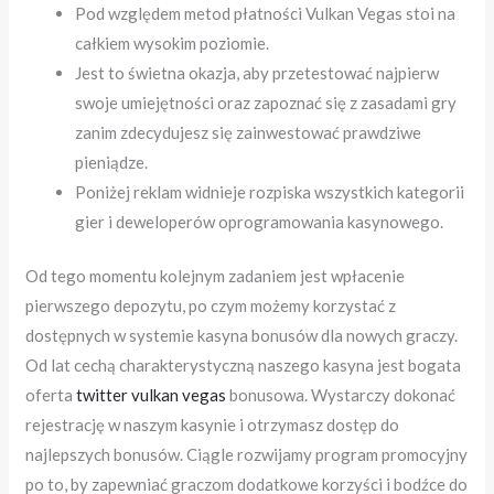
Pod względem metod płatności Vulkan Vegas stoi na
całkiem wysokim poziomie.
Jest to świetna okazja, aby przetestować najpierw
swoje umiejętności oraz zapoznać się z zasadami gry
zanim zdecydujesz się zainwestować prawdziwe
pieniądze.
Poniżej reklam widnieje rozpiska wszystkich kategorii
gier i deweloperów oprogramowania kasynowego.
Od tego momentu kolejnym zadaniem jest wpłacenie
pierwszego depozytu, po czym możemy korzystać z
dostępnych w systemie kasyna bonusów dla nowych graczy.
Od lat cechą charakterystyczną naszego kasyna jest bogata
oferta
twitter vulkan vegas
bonusowa. Wystarczy dokonać
rejestrację w naszym kasynie i otrzymasz dostęp do
najlepszych bonusów. Ciągle rozwijamy program promocyjny
po to, by zapewniać graczom dodatkowe korzyści i bodźce do