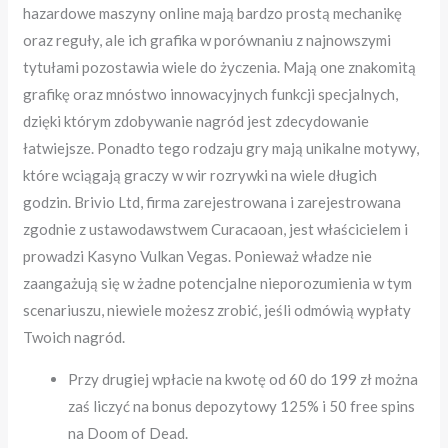
hazardowe maszyny online mają bardzo prostą mechanikę
oraz reguły, ale ich grafika w porównaniu z najnowszymi
tytułami pozostawia wiele do życzenia. Mają one znakomitą
grafikę oraz mnóstwo innowacyjnych funkcji specjalnych,
dzięki którym zdobywanie nagród jest zdecydowanie
łatwiejsze. Ponadto tego rodzaju gry mają unikalne motywy,
które wciągają graczy w wir rozrywki na wiele długich
godzin. Brivio Ltd, firma zarejestrowana i zarejestrowana
zgodnie z ustawodawstwem Curacaoan, jest właścicielem i
prowadzi Kasyno Vulkan Vegas. Ponieważ władze nie
zaangażują się w żadne potencjalne nieporozumienia w tym
scenariuszu, niewiele możesz zrobić, jeśli odmówią wypłaty
Twoich nagród.
Przy drugiej wpłacie na kwotę od 60 do 199 zł można
zaś liczyć na bonus depozytowy 125% i 50 free spins
na Doom of Dead.