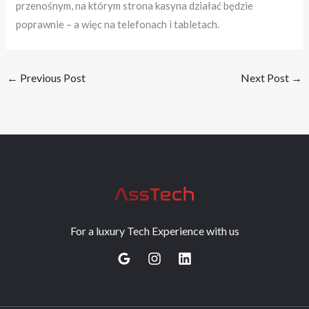
przenośnym, na którym strona kasyna działać będzie
poprawnie – a więc na telefonach i tabletach.
←
Previous Post
Next Post
→
For a luxury Tech Experience with us