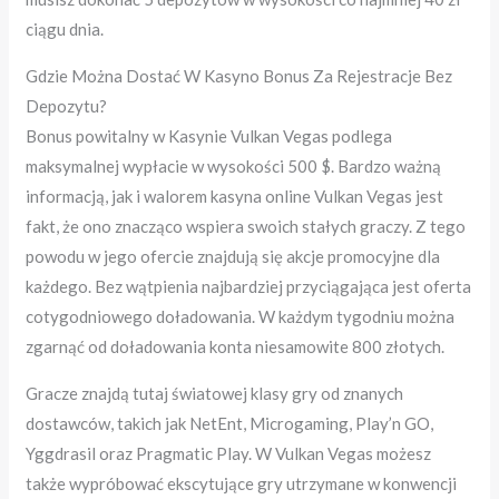
ciągu dnia.
Gdzie Można Dostać W Kasyno Bonus Za Rejestracje Bez
Depozytu?
Bonus powitalny w Kasynie Vulkan Vegas podlega
maksymalnej wypłacie w wysokości 500 $. Bardzo ważną
informacją, jak i walorem kasyna online Vulkan Vegas jest
fakt, że ono znacząco wspiera swoich stałych graczy. Z tego
powodu w jego ofercie znajdują się akcje promocyjne dla
każdego. Bez wątpienia najbardziej przyciągająca jest oferta
cotygodniowego doładowania. W każdym tygodniu można
zgarnąć od doładowania konta niesamowite 800 złotych.
Gracze znajdą tutaj światowej klasy gry od znanych
dostawców, takich jak NetEnt, Microgaming, Play’n GO,
Yggdrasil oraz Pragmatic Play. W Vulkan Vegas możesz
także wypróbować ekscytujące gry utrzymane w konwencji