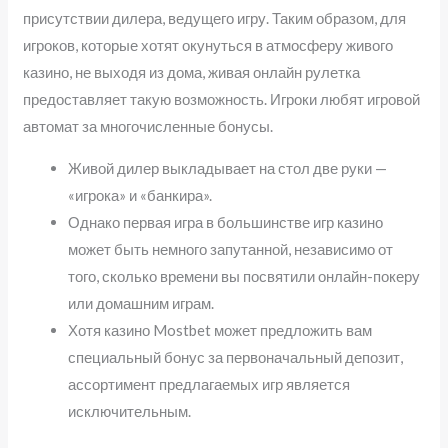
присутствии дилера, ведущего игру. Таким образом, для
игроков, которые хотят окунуться в атмосферу живого
казино, не выходя из дома, живая онлайн рулетка
предоставляет такую возможность. Игроки любят игровой
автомат за многочисленные бонусы.
Живой дилер выкладывает на стол две руки —
«игрока» и «банкира».
Однако первая игра в большинстве игр казино
может быть немного запутанной, независимо от
того, сколько времени вы посвятили онлайн-покеру
или домашним играм.
Хотя казино Mostbet может предложить вам
специальный бонус за первоначальный депозит,
ассортимент предлагаемых игр является
исключительным.