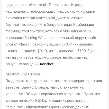
вдохновленный сказкой о Белоснежке. Игроки
наслаждаются набором сказочных функций, которые
включают в себяi scatter, wild, дикий множитель,
бесплатные вращения и бонусные игры. Комбинации
формируются при трех, четырех и пяти одинаковых
значениях. Burning Wins — классический «фруктовый»
слот от Playson с конфигурацией 3×3. Минимальная
ставка составляет $0,10, максимальная — $100. Здесь
нет ни скаттеров, ни диких спинов, ни бесплатных
бонусных вращений
mostbet
.
Mostbet Live Ставки
Вы делаете ставку, если считаете, что выиграет игрок или
выиграет банкир. Стандартная онлайн рулетка
использует RGN для определения результата. Здесь нет
алгоритмических RGN, влияющих на результат.
Результаты определяются фактической удачей в