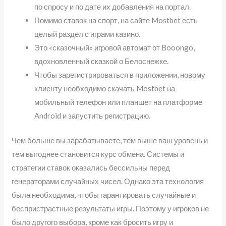
по спросу и по дате их добавления на портал.
Помимо ставок на спорт, на сайте Mostbet есть
целый раздел с играми казино.
Это «сказочный» игровой автомат от Booongo,
вдохновленный сказкой о Белоснежке.
Чтобы зарегистрироваться в приложении, новому
клиенту необходимо скачать Mostbet на
мобильный телефон или планшет на платформе
Android и запустить регистрацию.
Чем больше вы зарабатываете, тем выше ваш уровень и
тем выгоднее становится курс обмена. Системы и
стратегии ставок оказались бессильны перед
генераторами случайных чисел. Однако эта технология
была необходима, чтобы гарантировать случайные и
беспристрастные результаты игры. Поэтому у игроков не
было другого выбора, кроме как бросить игру и