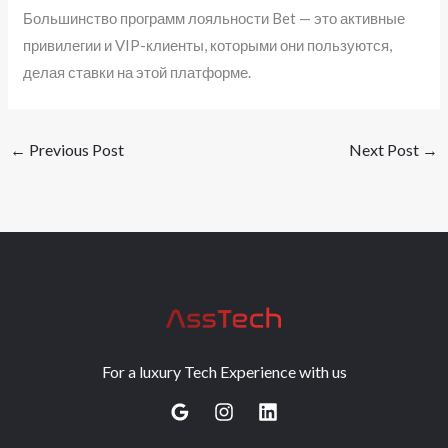
Большинство программ лояльности Bet — это активные
привилегии и VIP-клиенты, которыми они пользуются,
делая ставки на этой платформе.
←
Previous Post
Next Post
→
For a luxury Tech Experience with us