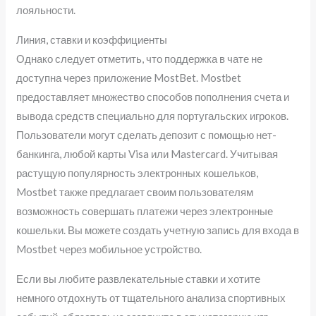
лояльности.
Линия, ставки и коэффициенты
Однако следует отметить, что поддержка в чате не
доступна через приложение MostBet. Mostbet
предоставляет множество способов пополнения счета и
вывода средств специально для португальских игроков.
Пользователи могут сделать депозит с помощью нет-
банкинга, любой карты Visa или Mastercard. Учитывая
растущую популярность электронных кошельков,
Mostbet также предлагает своим пользователям
возможность совершать платежи через электронные
кошельки. Вы можете создать учетную запись для входа в
Mostbet через мобильное устройство.
Если вы любите развлекательные ставки и хотите
немного отдохнуть от тщательного анализа спортивных