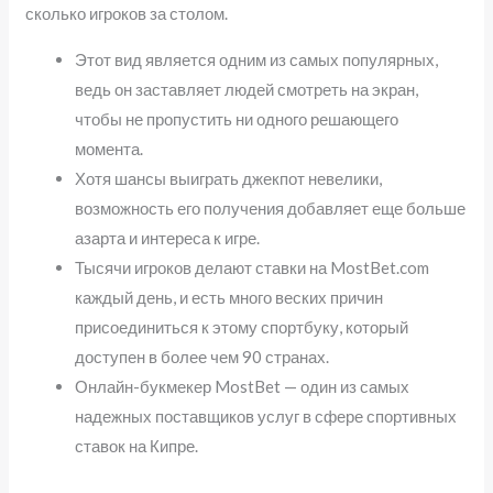
сколько игроков за столом.
Этот вид является одним из самых популярных,
ведь он заставляет людей смотреть на экран,
чтобы не пропустить ни одного решающего
момента.
Хотя шансы выиграть джекпот невелики,
возможность его получения добавляет еще больше
азарта и интереса к игре.
Тысячи игроков делают ставки на MostBet.com
каждый день, и есть много веских причин
присоединиться к этому спортбуку, который
доступен в более чем 90 странах.
Онлайн-букмекер MostBet — один из самых
надежных поставщиков услуг в сфере спортивных
ставок на Кипре.