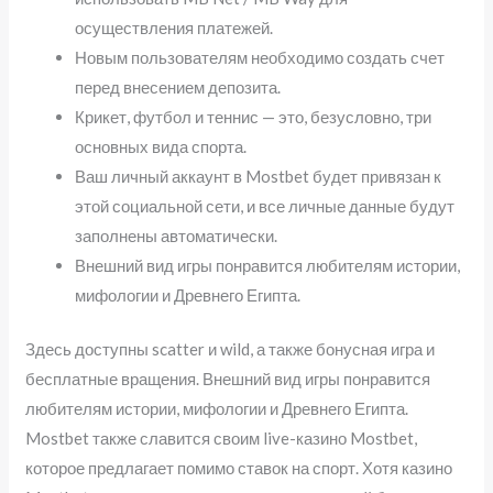
осуществления платежей.
Новым пользователям необходимо создать счет
перед внесением депозита.
Крикет, футбол и теннис — это, безусловно, три
основных вида спорта.
Ваш личный аккаунт в Mostbet будет привязан к
этой социальной сети, и все личные данные будут
заполнены автоматически.
Внешний вид игры понравится любителям истории,
мифологии и Древнего Египта.
Здесь доступны scatter и wild, а также бонусная игра и
бесплатные вращения. Внешний вид игры понравится
любителям истории, мифологии и Древнего Египта.
Mostbet также славится своим live-казино Mostbet,
которое предлагает помимо ставок на спорт. Хотя казино