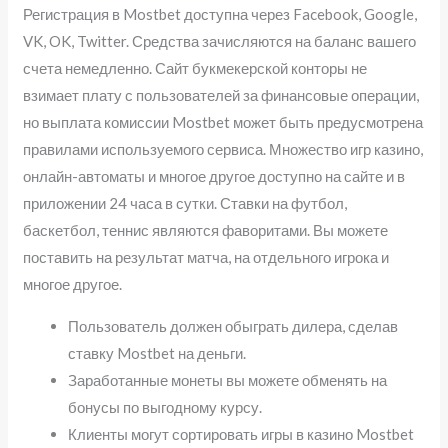
Регистрация в Mostbet доступна через Facebook, Google,
VK, OK, Twitter. Средства зачисляются на баланс вашего
счета немедленно. Сайт букмекерской конторы не
взимает плату с пользователей за финансовые операции,
но выплата комиссии Mostbet может быть предусмотрена
правилами используемого сервиса. Множество игр казино,
онлайн-автоматы и многое другое доступно на сайте и в
приложении 24 часа в сутки. Ставки на футбол,
баскетбол, теннис являются фаворитами. Вы можете
поставить на результат матча, на отдельного игрока и
многое другое.
Пользователь должен обыграть дилера, сделав
ставку Mostbet на деньги.
Заработанные монеты вы можете обменять на
бонусы по выгодному курсу.
Клиенты могут сортировать игры в казино Mostbet