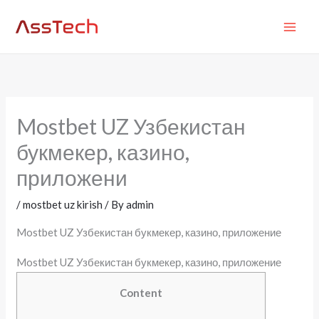
Skip
MAI
to
ME
content
Mostbet UZ Узбекистан
букмекер, казино,
приложени
/
mostbet uz kirish
/ By
admin
Mostbet UZ Узбекистан букмекер, казино, приложение
Mostbet UZ Узбекистан букмекер, казино, приложение
Content