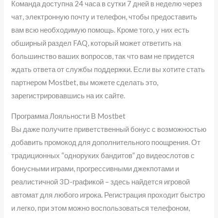
Команда доступна 24 часа в сутки 7 дней в неделю через
чат, электронную почту и телефон, чтобы предоставить
вам всю необходимую помощь. Кроме того, у них есть
обширный раздел FAQ, который может ответить на
большинство ваших вопросов, так что вам не придется
ждать ответа от службы поддержки. Если вы хотите стать
партнером Mostbet, вы можете сделать это,
зарегистрировавшись на их сайте.
Программа Лояльности В Mostbet
Вы даже получите приветственный бонус с возможностью
добавить промокод для дополнительного поощрения. От
традиционных “одноруких бандитов” до видеослотов с
бонусными играми, прогрессивными джекпотами и
реалистичной 3D-графикой – здесь найдется игровой
автомат для любого игрока. Регистрация проходит быстро
и легко, при этом можно воспользоваться телефоном,