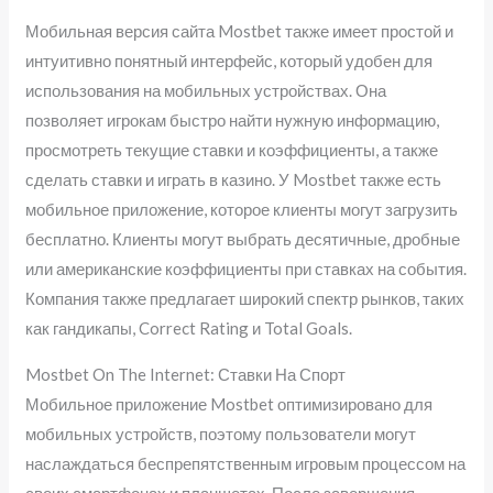
Мобильная версия сайта Mostbet также имеет простой и
интуитивно понятный интерфейс, который удобен для
использования на мобильных устройствах. Она
позволяет игрокам быстро найти нужную информацию,
просмотреть текущие ставки и коэффициенты, а также
сделать ставки и играть в казино. У Mostbet также есть
мобильное приложение, которое клиенты могут загрузить
бесплатно. Клиенты могут выбрать десятичные, дробные
или американские коэффициенты при ставках на события.
Компания также предлагает широкий спектр рынков, таких
как гандикапы, Correct Rating и Total Goals.
Mostbet On The Internet: Ставки На Спорт
Мобильное приложение Mostbet оптимизировано для
мобильных устройств, поэтому пользователи могут
наслаждаться беспрепятственным игровым процессом на