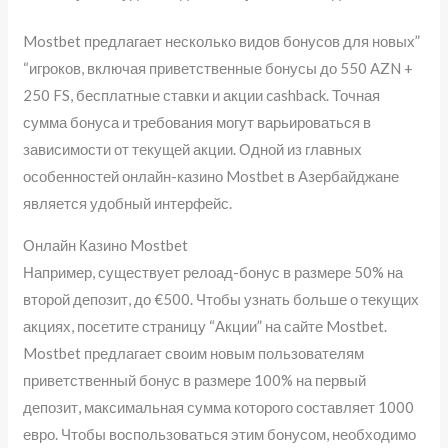
Mostbet предлагает несколько видов бонусов для новых”
“игроков, включая приветственные бонусы до 550 AZN +
250 FS, бесплатные ставки и акции cashback. Точная
сумма бонуса и требования могут варьироваться в
зависимости от текущей акции. Одной из главных
особенностей онлайн-казино Mostbet в Азербайджане
является удобный интерфейс.
Онлайн Казино Mostbet
Например, существует релоад-бонус в размере 50% на
второй депозит, до €500. Чтобы узнать больше о текущих
акциях, посетите страницу “Акции” на сайте Mostbet.
Mostbet предлагает своим новым пользователям
приветственный бонус в размере 100% на первый
депозит, максимальная сумма которого составляет 1000
евро. Чтобы воспользоваться этим бонусом, необходимо