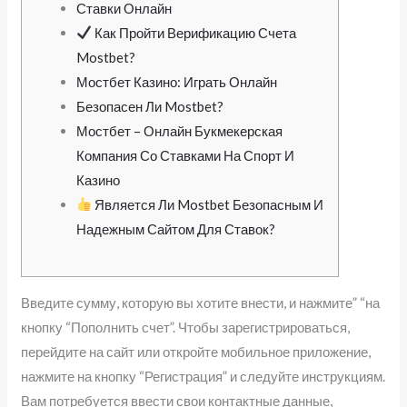
Ставки Онлайн
Как Пройти Верификацию Счета
Mostbet?
Мостбет Казино: Играть Онлайн
Безопасен Ли Mostbet?
Мостбет – Онлайн Букмекерская
Компания Со Ставками На Спорт И
Казино
Является Ли Mostbet Безопасным И
Надежным Сайтом Для Ставок?
Введите сумму, которую вы хотите внести, и нажмите” “на
кнопку “Пополнить счет”. Чтобы зарегистрироваться,
перейдите на сайт или откройте мобильное приложение,
нажмите на кнопку “Регистрация” и следуйте инструкциям.
Вам потребуется ввести свои контактные данные,