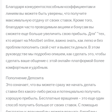
Благодаря конкурентоспособным коэффициентам и
линиям вы можете быть уверены, что получите
максимальную отдачу от своих ставок. Кроме того,
благодаря часто проводимым акциям и бонусам вы
сможете еще больше увеличить свою прибыль. Для” “тех,
кто играет на Mostbet online, важно знать, как легко и без
проблем пополнить свой счет и вывести деньги. В этом
руководстве мы подробно опишем, как сделать это, чтобы
сделать ваше общение с этой онлайн-платформой более
комфортным и удобным.
Пополнение Депозита
Это означает, что вы можете сразу же начать делать
ставки без какого-либо риска и потенциально получить
хорошую прибыль. Бесплатные вращения – это еще один
способ получить больше от своих ставок. С помощью
бесплатных вращений вы можете вращать барабаны,