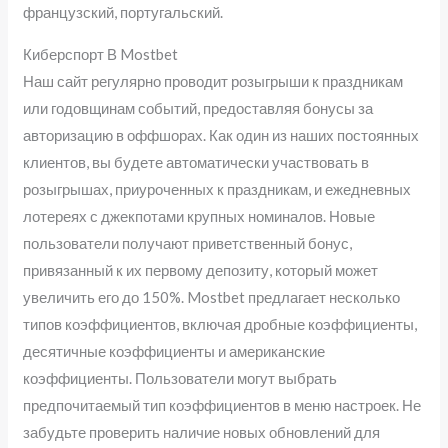
французский, португальский.
Киберспорт В Mostbet
Наш сайт регулярно проводит розыгрыши к праздникам
или годовщинам событий, предоставляя бонусы за
авторизацию в оффшорах. Как один из наших постоянных
клиентов, вы будете автоматически участвовать в
розыгрышах, приуроченных к праздникам, и ежедневных
лотереях с джекпотами крупных номиналов. Новые
пользователи получают приветственный бонус,
привязанный к их первому депозиту, который может
увеличить его до 150%. Mostbet предлагает несколько
типов коэффициентов, включая дробные коэффициенты,
десятичные коэффициенты и американские
коэффициенты. Пользователи могут выбрать
предпочитаемый тип коэффициентов в меню настроек. Не
забудьте проверить наличие новых обновлений для