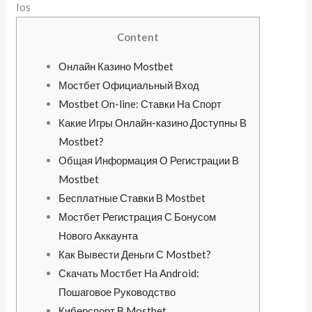
Ios
Content
Онлайн Казино Mostbet
Мостбет Официальный Вход
Mostbet On-line: Ставки На Спорт
Какие Игры Онлайн-казино Доступны В
Mostbet?
Общая Информация О Регистрации В
Mostbet
Бесплатные Ставки В Mostbet
Мостбет Регистрация С Бонусом
Нового Аккаунта
Как Вывести Деньги С Mostbet?
Скачать Мостбет На Android:
Пошаговое Руководство
Киберспорт В Mostbet