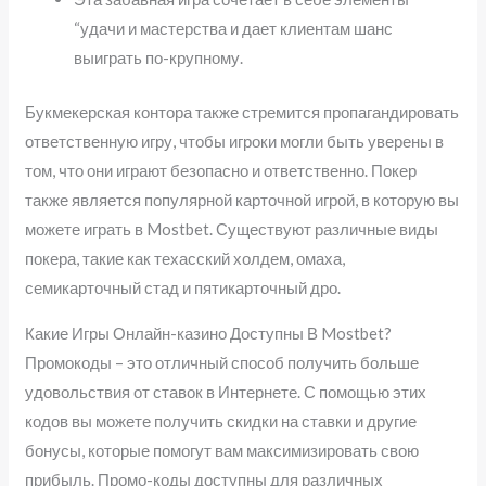
“удачи и мастерства и дает клиентам шанс
выиграть по-крупному.
Букмекерская контора также стремится пропагандировать
ответственную игру, чтобы игроки могли быть уверены в
том, что они играют безопасно и ответственно. Покер
также является популярной карточной игрой, в которую вы
можете играть в Mostbet. Существуют различные виды
покера, такие как техасский холдем, омаха,
семикарточный стад и пятикарточный дро.
Какие Игры Онлайн-казино Доступны В Mostbet?
Промокоды – это отличный способ получить больше
удовольствия от ставок в Интернете. С помощью этих
кодов вы можете получить скидки на ставки и другие
бонусы, которые помогут вам максимизировать свою
прибыль. Промо-коды доступны для различных