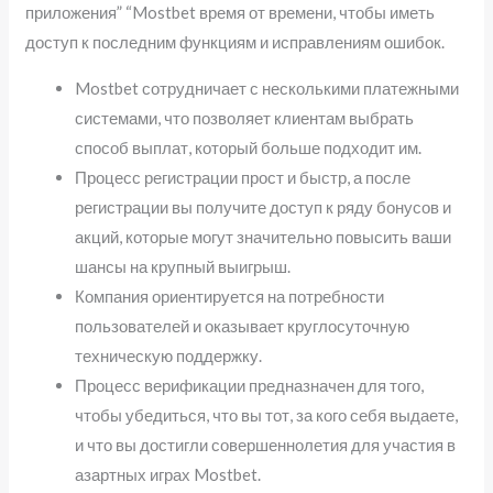
приложения” “Mostbet время от времени, чтобы иметь
доступ к последним функциям и исправлениям ошибок.
Mostbet сотрудничает с несколькими платежными
системами, что позволяет клиентам выбрать
способ выплат, который больше подходит им.
Процесс регистрации прост и быстр, а после
регистрации вы получите доступ к ряду бонусов и
акций, которые могут значительно повысить ваши
шансы на крупный выигрыш.
Компания ориентируется на потребности
пользователей и оказывает круглосуточную
техническую поддержку.
Процесс верификации предназначен для того,
чтобы убедиться, что вы тот, за кого себя выдаете,
и что вы достигли совершеннолетия для участия в
азартных играх Mostbet.