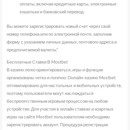
оплаты, включая кредитные карты, электронные
кошельки и банковский перевод.
Вы можете зарегистрировать новый счет через свой
номер телефона или по электронной почте, заполнив
форму с указанием личных данных, почтового адреса и
предпочитаемой валюты.”
Бесплатные Ставки В Mostbet
В казино легко ориентироваться, игры и функции
организованы четко и логично. Онлайн-казино Mostbet
оптимизировано для настольных и мобильных устройств,
поэтому пользователи могут наслаждаться
беспрепятственным игровым процессом на любом
устройстве. Для участия в онлайн ставках и азартных
играх на сайте Mostbet пользователям необходимо
зарегистрировать аккаунт. Процедура регистрации