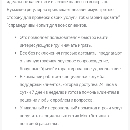
идеальное качество и высокие шансы на выигрыш.
Букмекер регулярно привлекает независимую третью
сторону для проверки своих услуг, чтобы гарантировать”
“справедливый опыт для всех клиентов.
Это позволяет пользователям быстро найти
интересующую игру и начать играть.
Все без исключения игровые автоматы предлагают
отличную графику, звуковое сопровождение,
бонусные “фичи” и гарантированное удовольствие.
В компании работает специальная служба
поддержки клиентов, которая доступна 24 часа в
сутки 7 дней в неделю и готова помочь клиентам в
решении любых проблем и вопросов.
Уникальный и персональный промокод игроки могут
получить в социальных сетях Мостбет или в
почтовой рассылке.