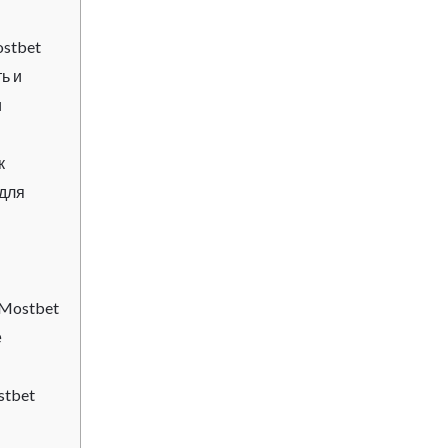
stbet
ь и
и
к
 для
 Mostbet
е
stbet