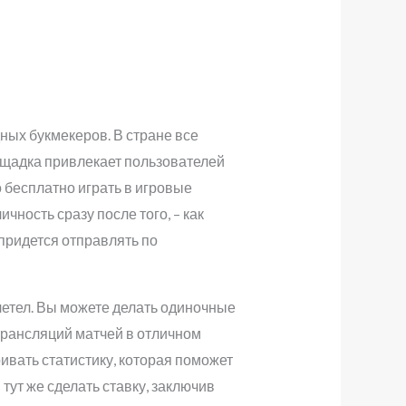
ных букмекеров. В стране все
ощадка привлекает пользователей
бесплатно играть в игровые
ность сразу после того, – как
придется отправлять по
улетел. Вы можете делать одиночные
 трансляций матчей в отличном
ривать статистику, которая поможет
тут же сделать ставку, заключив