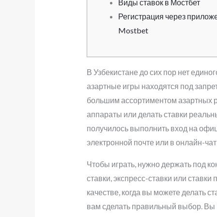
Виды ставок в Мостбет
Регистрация через прилож
Mostbet
В Узбекистане до сих пор нет едино
азартные игры находятся под запре
большим ассортиментом азартных ра
аппараты или делать ставки реальны
получилось выполнить вход на офиц
электронной почте или в онлайн-чат
Чтобы играть, нужно держать под ко
ставки, экспресс-ставки или ставки
качестве, когда вы можете делать с
вам сделать правильный выбор. Вы м