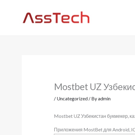
Skip
to
content
Mostbet UZ Узбекис
/
Uncategorized
/ By
admin
Mostbet UZ Узбекистан букмекер, к
Приложения MostBet для Android, I