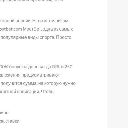
топной версии. Если источником
ostbet.com МостБет, одна из самых
 популярные виды спорта. Просто
00% бонус на депозит до BRL и 250
редложения предусматривают
 получится сумма, на которую нужно
понятной навигации. Чтобы
зино.
а ставки.