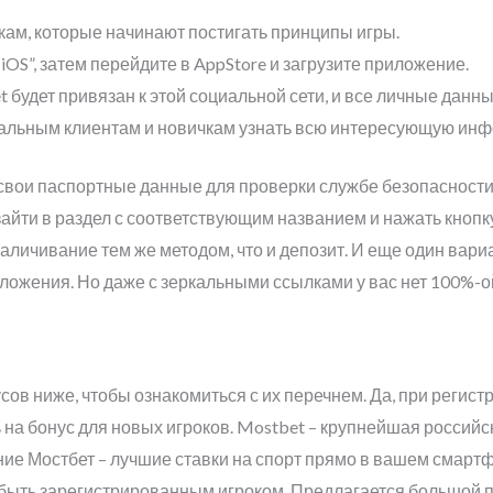
кам, которые начинают постигать принципы игры.
iOS”, затем перейдите в AppStore и загрузите приложение.
 будет привязан к этой социальной сети, и все личные данн
альным клиентам и новичкам узнать всю интересующую инф
 свои паспортные данные для проверки службе безопасности
зайти в раздел с соответствующим названием и нажать кнопк
аличивание тем же методом, что и депозит. И еще один вариа
ложения. Но даже с зеркальными ссылками у вас нет 100%-ой
сов ниже, чтобы ознакомиться с их перечнем. Да, при реги
 на бонус для новых игроков. Mostbet – крупнейшая россий
е Мостбет – лучшие ставки на спорт прямо в вашем смартфо
быть зарегистрированным игроком. Предлагается большой пе