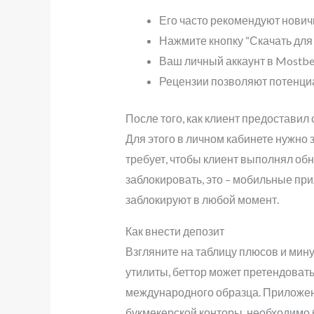
Его часто рекомендуют нович
Нажмите кнопку “Скачать для 
Ваш личный аккаунт в Mostbet
Рецензии позволяют потенци
После того, как клиент предоставил
Для этого в личном кабинете нужно 
требует, чтобы клиент выполнял обн
заблокировать, это – мобильные при
заблокируют в любой момент.
Как внести депозит
Взгляните на таблицу плюсов и мину
утилиты, беттор может претендовать
международного образца. Приложени
букмекерской конторы, необходимо 