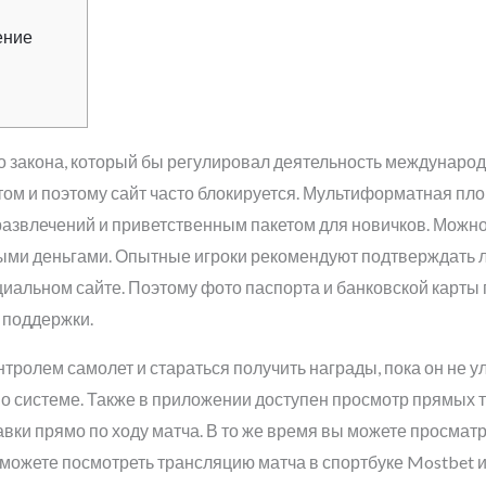
ение
го закона, который бы регулировал деятельность международ
том и поэтому сайт часто блокируется. Мультиформатная пл
звлечений и приветственным пакетом для новичков. Можно 
ми деньгами. Опытные игроки рекомендуют подтверждать лич
иальном сайте. Поэтому фото паспорта и банковской карты 
 поддержки.
нтролем самолет и стараться получить награды, пока он не 
 по системе. Также в приложении доступен просмотр прямых
тавки прямо по ходу матча. В то же время вы можете просмат
ожете посмотреть трансляцию матча в спортбуке Mostbet и 