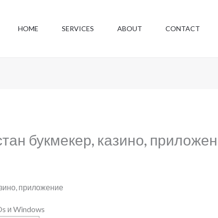
HOME
SERVICES
ABOUT
CONTACT
тан букмекер, казино, приложе
азино, приложение
Os и Windows