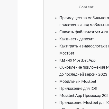
Content
Преимущества мобильного
приложения над мобильны
Скачать файл Mostbet APK
Как внести депозит
Как играть н видеослотах в
Мостбет
Казино Mostbet App
Обновление приложения M
до последней версии 2023
Мобильный Mostbet
Приложение для IOS
Mostbet App Промокод 202
Приложение Mostbet для i